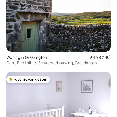
Woning in Grassington
Gemiddelde beo
4,99 (140)
Garrs End Laithe- Schuurverbouwing, Grassington
Favoriet van gasten
Topfavoriet van gasten