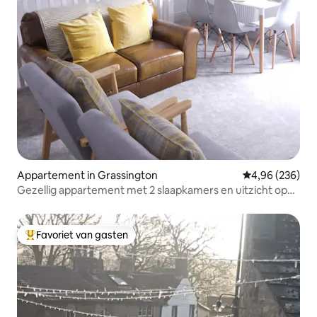
Appartement in Grassington
Gemiddelde beo
4,96 (236)
Gezellig appartement met 2 slaapkamers en uitzicht op
Grassington Square
Favoriet van gasten
Topfavoriet van gasten