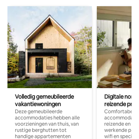
Volledig gemeubileerde
Digitale nom
vakantiewoningen
reizende prof
Deze gemeubileerde
Comfortabele
accommodaties hebben alle
accommodatie
voorzieningen van thuis, van
reizende en op
rustige berghutten tot
werkende profe
handige appartementen
wifi en special