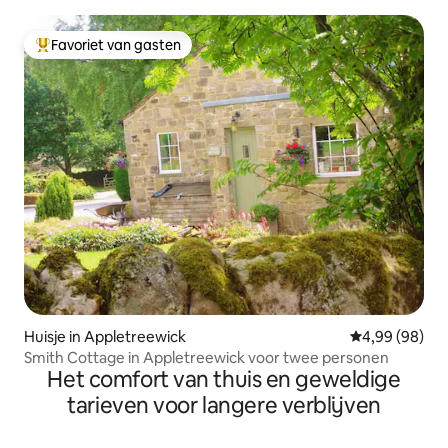
Favoriet van gasten
Topfavoriet van gasten
Huisje in Appletreewick
Gemiddelde be
4,99 (98)
Smith Cottage in Appletreewick voor twee personen
Het comfort van thuis en geweldige
tarieven voor langere verblijven