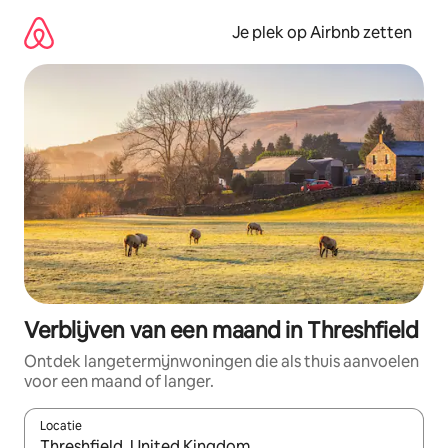
Ga
direct
Je plek op Airbnb zetten
naar
inhoud
Verblijven van een maand in Threshfield
Ontdek langetermijnwoningen die als thuis aanvoelen
voor een maand of langer.
Locatie
Wanneer er resultaten beschikbaar zijn, maak je een keuze met 