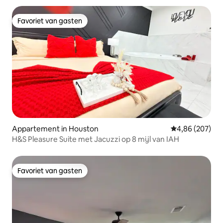
Favoriet van gasten
Favoriet van gasten
Appartement in Houston
Gemiddelde beo
4,86 (207)
H&S Pleasure Suite met Jacuzzi op 8 mijl van IAH
Favoriet van gasten
Favoriet van gasten