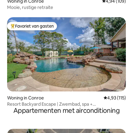
Woning in Conroe
Gemiddelde beo
4,94 (109)
Mooie, rustige retraite
Favoriet van gasten
Topfavoriet van gasten
Woning in Conroe
Gemiddelde be
4,93 (115)
Resort Backyard Escape | Zwembad, spa +
Appartementen met airconditioning
openluchtbioscoop