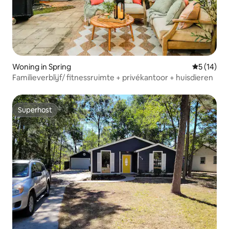
Woning in Spring
Gemiddelde
5 (14)
Familieverblijf/ fitnessruimte + privékantoor + huisdieren
Superhost
Superhost