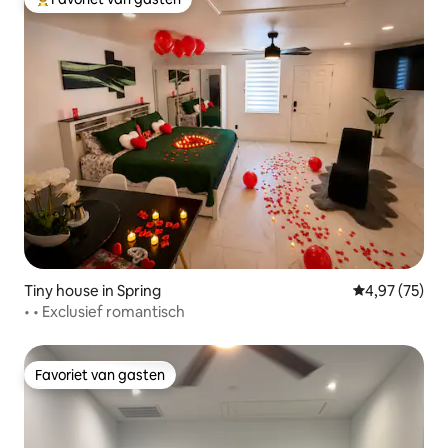
Topfavoriet van gasten
Tiny house in Spring
Gemiddelde be
4,97 (75)
• • Exclusief romantisch
Favoriet van gasten
Favoriet van gasten