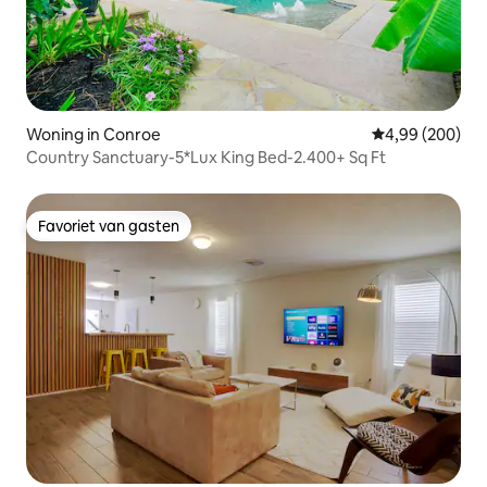
Woning in Conroe
Gemiddelde beo
4,99 (200)
Country Sanctuary-5*Lux King Bed-2.400+ Sq Ft
Favoriet van gasten
Favoriet van gasten