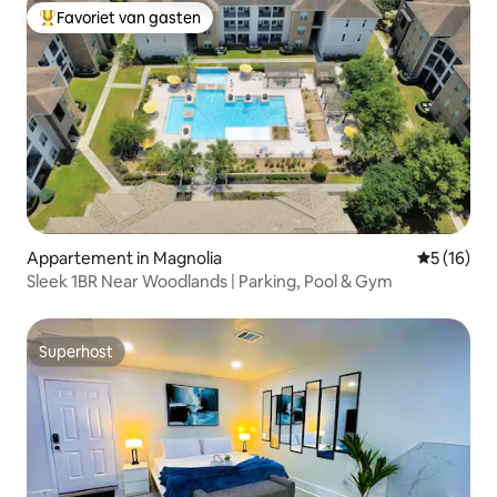
Favoriet van gasten
Topfavoriet van gasten
Appartement in Magnolia
Gemiddelde
5 (16)
Sleek 1BR Near Woodlands | Parking, Pool & Gym
Superhost
Superhost