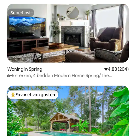
Superhost
Superhost
Woning in Spring
Gemiddelde beo
4,83 (204)
🏡5 sterren, 4 bedden Modern Home Spring/The
Woodlands🏡
Favoriet van gasten
Topfavoriet van gasten