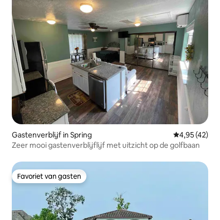
Gastenverblijf in Spring
Gemiddelde be
4,95 (42)
Zeer mooi gastenverblijflijf met uitzicht op de golfbaan
Favoriet van gasten
Favoriet van gasten