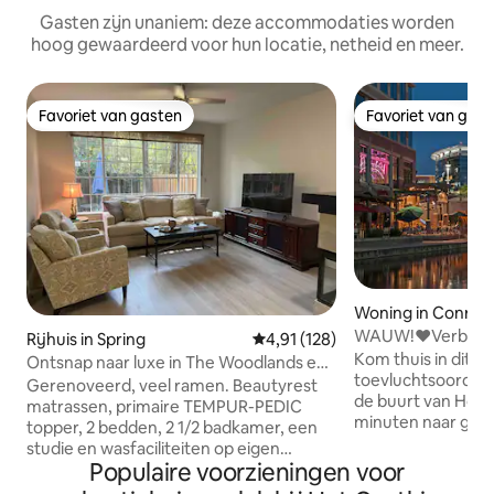
Gasten zijn unaniem: deze accommodaties worden
hoog gewaardeerd voor hun locatie, netheid en meer.
Favoriet van gasten
Favoriet van gas
Favoriet van gasten
Favoriet van gas
Woning in Conroe
WAUW!❤️Verborgen
Rijhuis in Spring
Gemiddelde beoordeling van 4,9
4,91 (128)
Woodlands!💎Boo
Kom thuis in dit 
Ontsnap naar luxe in The Woodlands en
toegestaan⭐️
toevluchtsoord in
geniet
Gerenoveerd, veel ramen. Beautyrest
de buurt van Hous
matrassen, primaire TEMPUR-PEDIC
minuten naar gewe
topper, 2 bedden, 2 1/2 badkamer, een
restaurants en en
studie en wasfaciliteiten op eigen
toch verscholen 
Populaire voorzieningen voor
terrein. Geen tapijt. Kwarts
natuurlijke tuino
aanrechtbladen. Balkon uit master. Hoge