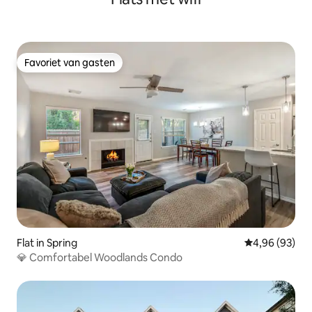
Favoriet van gasten
Favoriet van gasten
Flat in Spring
Gemiddelde be
4,96 (93)
💎 Comfortabel Woodlands Condo