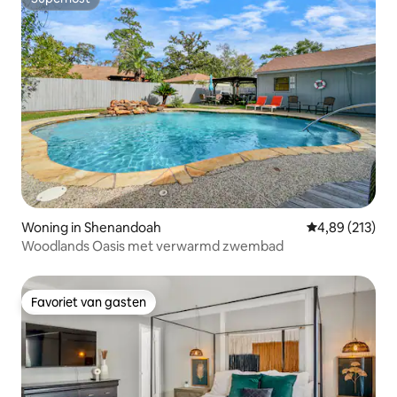
Superhost
Woning in Shenandoah
Gemiddelde beo
4,89 (213)
Woodlands Oasis met verwarmd zwembad
Favoriet van gasten
Favoriet van gasten