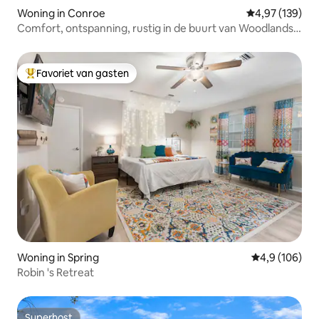
Woning in Conroe
Gemiddelde beo
4,97 (139)
Comfort, ontspanning, rustig in de buurt van Woodlands
|3 BEDDEN|2 BADKAMERS
Favoriet van gasten
Topfavoriet van gasten
Woning in Spring
Gemiddelde be
4,9 (106)
Robin 's Retreat
Superhost