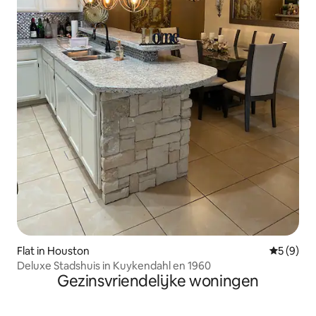
Flat in Houston
Gemiddeld
5 (9)
Deluxe Stadshuis in Kuykendahl en 1960
Gezinsvriendelijke woningen