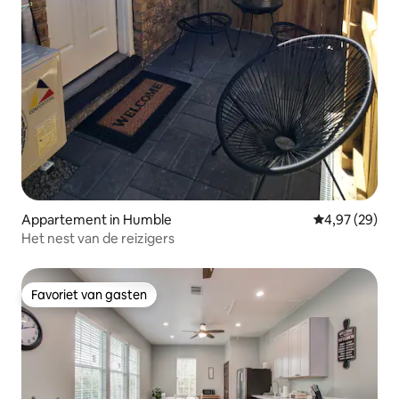
Appartement in Humble
Gemiddelde be
4,97 (29)
Het nest van de reizigers
Favoriet van gasten
Favoriet van gasten