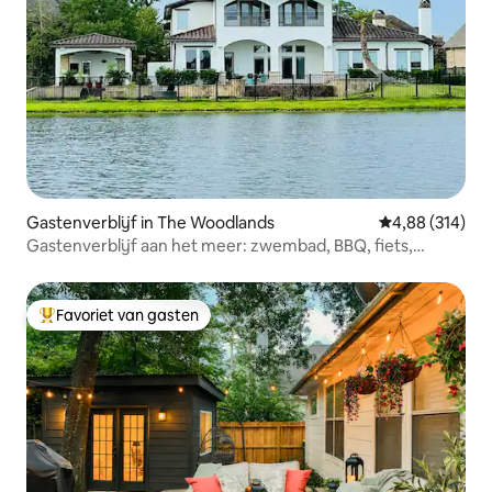
Gastenverblijf in The Woodlands
Gemiddelde beo
4,88 (314)
Gastenverblijf aan het meer: zwembad, BBQ, fiets,
waterfiets
Favoriet van gasten
Topfavoriet van gasten