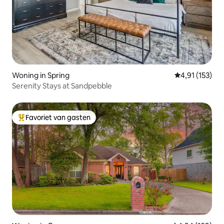
Woning in Spring
Gemiddelde be
4,91 (153)
Serenity Stays at Sandpebble
Favoriet van gasten
Topfavoriet van gasten