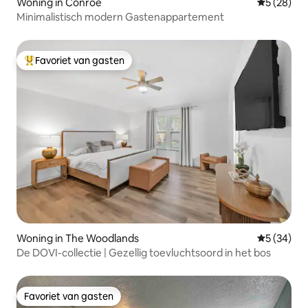
Woning in Conroe
Gemiddelde
5 (28)
Minimalistisch modern Gastenappartement
Favoriet van gasten
Topfavoriet van gasten
Woning in The Woodlands
Gemiddelde
5 (34)
De DOVI-collectie | Gezellig toevluchtsoord in het bos
Favoriet van gasten
Favoriet van gasten