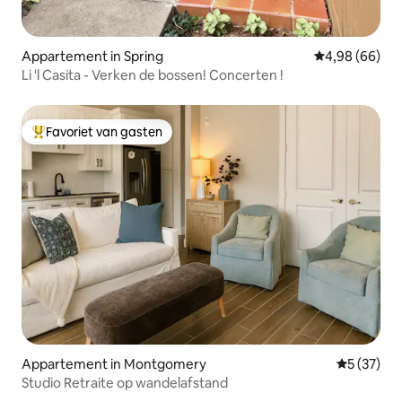
Appartement in Spring
Gemiddelde be
4,98 (66)
Li 'l Casita - Verken de bossen! Concerten !
Favoriet van gasten
Topfavoriet van gasten
Appartement in Montgomery
Gemiddelde
5 (37)
Studio Retraite op wandelafstand