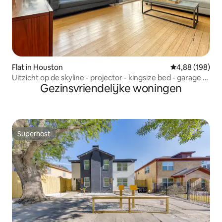
Flat in Houston
Gemiddelde beo
4,88 (198)
Uitzicht op de skyline - projector - kingsize bed - garage -
Gezinsvriendelijke woningen
leuk
Superhost
Superhost