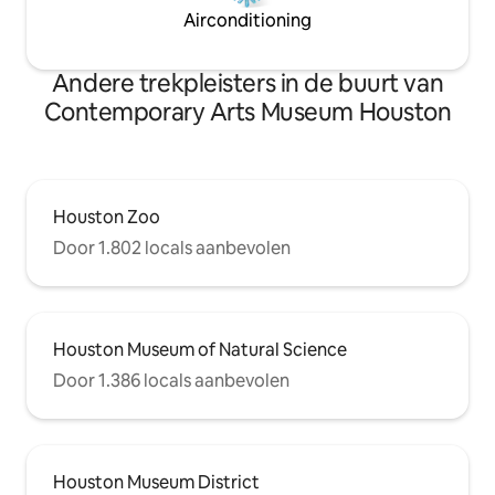
running trail. Walk to the Light Rail and
Airconditioning
travel to the Theater District to take in a
show. Walkable neighborhood, close to
the light rail, and bike rental stations,
Andere trekpleisters in de buurt van
with quick and easy access to all the
highways.
Contemporary Arts Museum Houston
Houston Zoo
Door 1.802 locals aanbevolen
Houston Museum of Natural Science
Door 1.386 locals aanbevolen
Houston Museum District