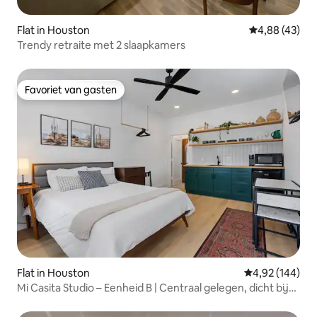
Flat in Houston
Gemiddelde be
4,88 (43)
Trendy retraite met 2 slaapkamers
Favoriet van gasten
Favoriet van gasten
Flat in Houston
Gemiddelde beo
4,92 (144)
Mi Casita Studio – Eenheid B | Centraal gelegen, dicht bij
het centrum