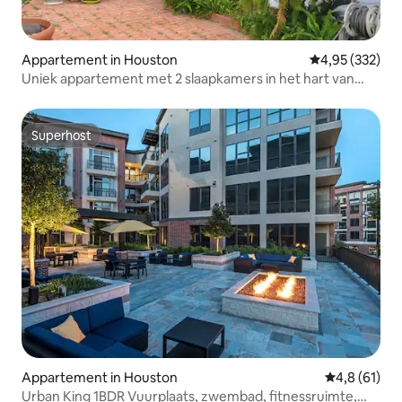
Appartement in Houston
Gemiddelde beo
4,95 (332)
Uniek appartement met 2 slaapkamers in het hart van
Montrose
Superhost
Superhost
Appartement in Houston
Gemiddelde b
4,8 (61)
Urban King 1BDR Vuurplaats, zwembad, fitnessruimte,