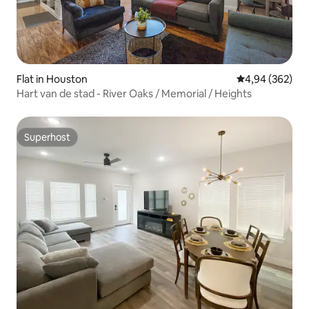
Flat in Houston
Gemiddelde beo
4,94 (362)
Hart van de stad - River Oaks / Memorial / Heights
Superhost
Superhost