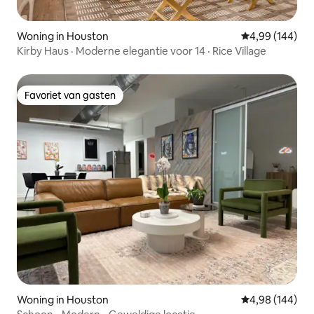
Woning in Houston
Gemiddelde beo
4,99 (144)
Kirby Haus · Moderne elegantie voor 14 · Rice Village
Favoriet van gasten
Favoriet van gasten
Woning in Houston
Gemiddelde beo
4,98 (144)