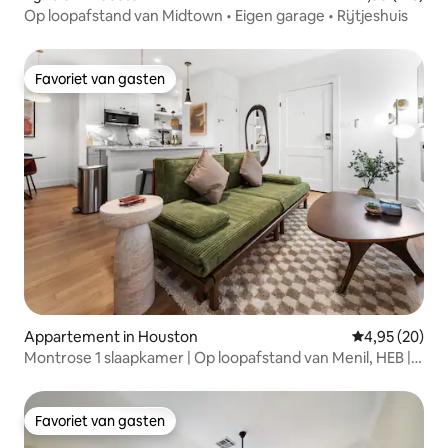
Op loopafstand van Midtown • Eigen garage • Rijtjeshuis
Favoriet van gasten
Favoriet van gasten
Appartement in Houston
Gemiddelde be
4,95 (20)
Montrose 1 slaapkamer | Op loopafstand van Menil, HEB |
Gratis parkeren
Favoriet van gasten
Favoriet van gasten