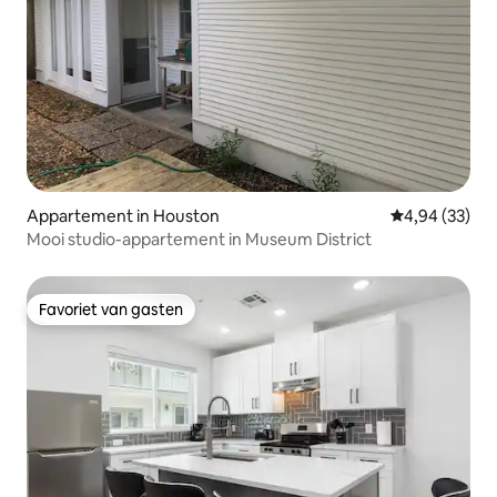
Appartement in Houston
Gemiddelde be
4,94 (33)
Mooi studio-appartement in Museum District
Favoriet van gasten
Favoriet van gasten