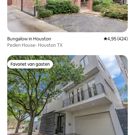
Bungalow in Houston
Gemiddelde beo
4,95 (424)
Peden House- Houston TX
Favoriet van gasten
Favoriet van gasten