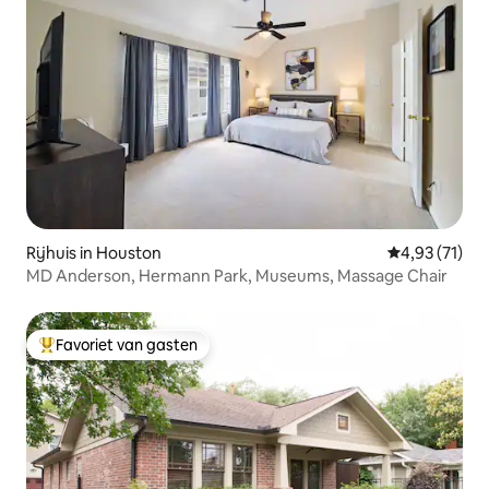
Rijhuis in Houston
Gemiddelde be
4,93 (71)
MD Anderson, Hermann Park, Museums, Massage Chair
Favoriet van gasten
Topfavoriet van gasten