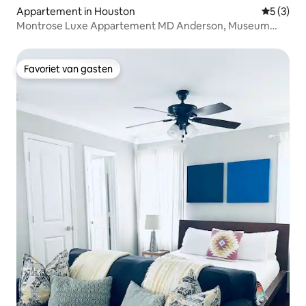
Appartement in Houston
Gemiddeld
5 (3)
Montrose Luxe Appartement MD Anderson, Museum
District
Favoriet van gasten
Favoriet van gasten