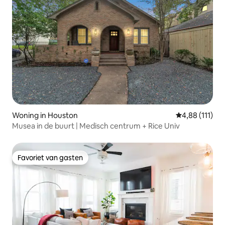
Woning in Houston
Gemiddelde be
4,88 (111)
Musea in de buurt | Medisch centrum + Rice Univ
Favoriet van gasten
Favoriet van gasten