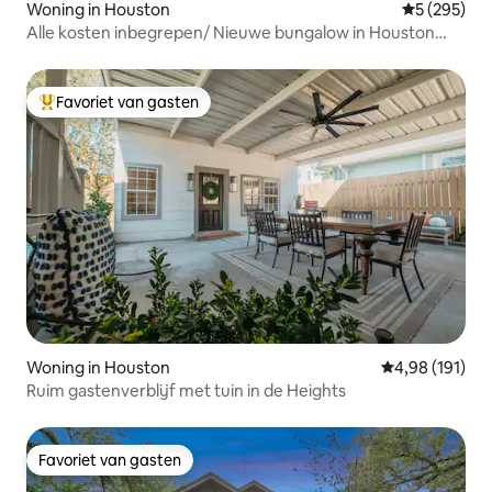
Woning in Houston
Gemiddelde 
5 (295)
Alle kosten inbegrepen/ Nieuwe bungalow in Houston
Heights
Favoriet van gasten
Topfavoriet van gasten
Woning in Houston
Gemiddelde beo
4,98 (191)
Ruim gastenverblijf met tuin in de Heights
Favoriet van gasten
Favoriet van gasten