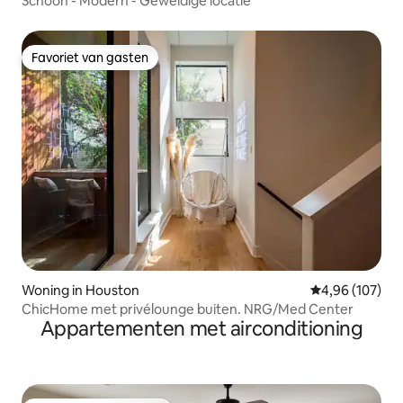
Schoon - Modern - Geweldige locatie
Favoriet van gasten
Favoriet van gasten
Woning in Houston
Gemiddelde beo
4,96 (107)
ChicHome met privélounge buiten. NRG/Med Center
Appartementen met airconditioning