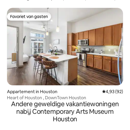
gratis parkeren
Favoriet van gasten
Favoriet van gasten
Appartement in Houston
Gemiddelde be
4,93 (92)
Heart of Houston , DownTown Houston
Andere geweldige vakantiewoningen
nabij Contemporary Arts Museum
Houston