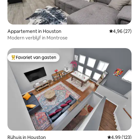
Appartement in Houston
Gemiddelde be
4,96 (27)
Modern verblijf in Montrose
Favoriet van gasten
Topfavoriet van gasten
Rijhuis in Houston
Gemiddelde beo
4,99 (123)