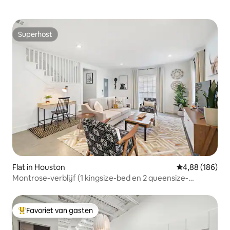
Superhost
Superhost
Flat in Houston
Gemiddelde beo
4,88 (186)
Montrose-verblijf (1 kingsize-bed en 2 queensize-
bedden)
Favoriet van gasten
Topfavoriet van gasten