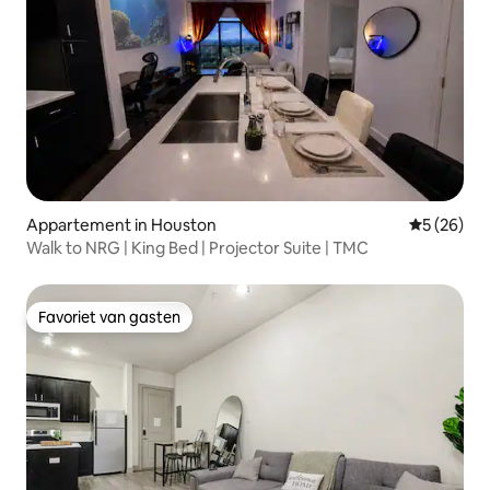
Appartement in Houston
Gemiddelde
5 (26)
Walk to NRG | King Bed | Projector Suite | TMC
Favoriet van gasten
Favoriet van gasten