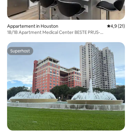
Appartement in Houston
Gemiddelde 
4,9 (21)
1B/1B Apartment Medical Center BESTE PRIJS-
KWALITEITVERHOUDING! 9B
Superhost
Superhost