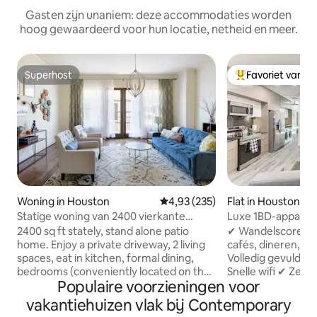
Gasten zijn unaniem: deze accommodaties worden
hoog gewaardeerd voor hun locatie, netheid en meer.
Superhost
Favoriet van g
Superhost
Topfavoriet van 
Woning in Houston
Gemiddelde beoordeling van 4,9
4,93 (235)
Flat in Houston
Statige woning van 2400 vierkante
Luxe 1BD-appartem
meter in Museum Park Place
Texas Medical Cen
2400 sq ft stately, stand alone patio
✔ Wandelscore 95
home. Enjoy a private driveway, 2 living
cafés, dineren, wi
spaces, eat in kitchen, formal dining,
Volledig gevulde 
bedrooms (conveniently located on the
Snelle wifi ✔ Zelf
Populaire voorzieningen voor
same floor), in house laundry, and a
toetsenbord ✔ Sl
covetted outdoor patio space to enjoy.
Airconditioning +
vakantiehuizen vlak bij Contemporary
2nd living room has a full body reclining
buurt ★ Geweldige huisvesting voor