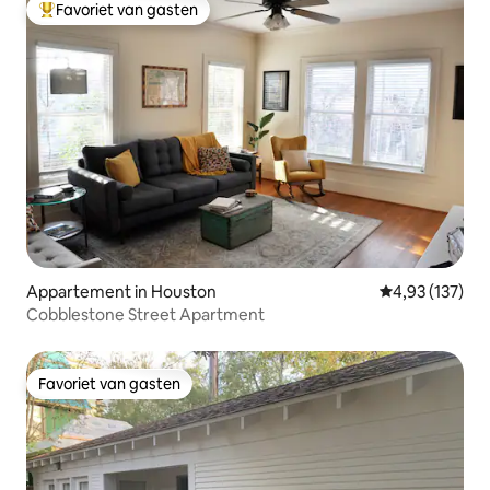
Favoriet van gasten
Topfavoriet van gasten
Appartement in Houston
Gemiddelde beo
4,93 (137)
Cobblestone Street Apartment
Favoriet van gasten
Favoriet van gasten