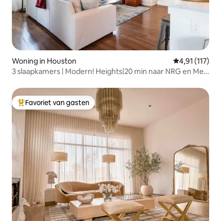
Woning in Houston
Gemiddelde be
4,91 (117)
3 slaapkamers | Modern! Heights|20 min naar NRG en Med
Center
Favoriet van gasten
Topfavoriet van gasten