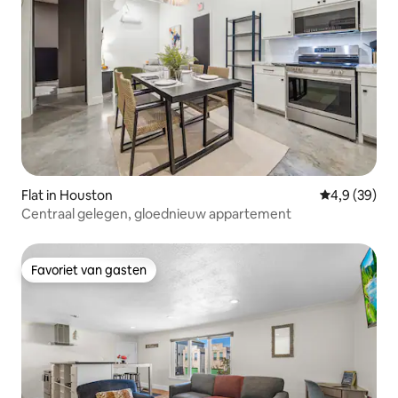
Flat in Houston
Gemiddelde b
4,9 (39)
Centraal gelegen, gloednieuw appartement
Favoriet van gasten
Favoriet van gasten