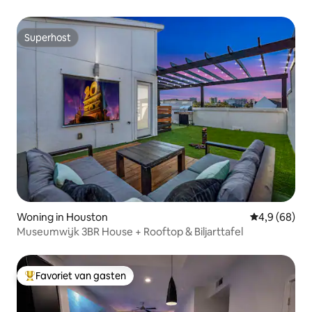
Superhost
Superhost
Woning in Houston
Gemiddelde b
4,9 (68)
Museumwijk 3BR House + Rooftop & Biljarttafel
Favoriet van gasten
Topfavoriet van gasten