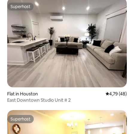
Superhost
Superhost
Flat in Houston
Gemiddelde be
4,79 (48)
East Downtown Studio Unit # 2
Superhost
Superhost