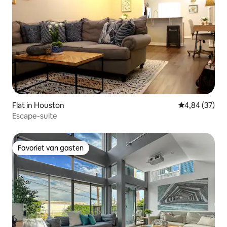
Flat in Houston
Gemiddelde be
4,84 (37)
Escape-suite
Favoriet van gasten
Favoriet van gasten