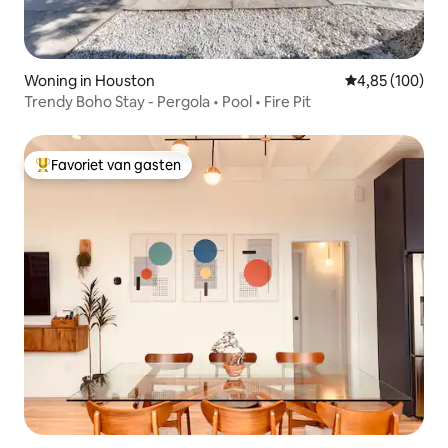
Woning in Houston
Gemiddelde beo
4,85 (100)
Trendy Boho Stay - Pergola • Pool • Fire Pit
Favoriet van gasten
Topfavoriet van gasten