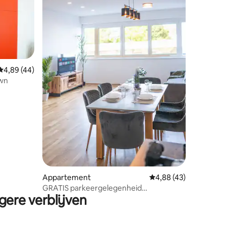
ecensies
Gemiddelde beoordeling van 4,89 op 5, 44 recensies
4,89 (44)
own
Appartement
Gemiddelde beoordelin
4,88 (43)
GRATIS parkeergelegenheid
gere verblijven
Appartement met Netflix