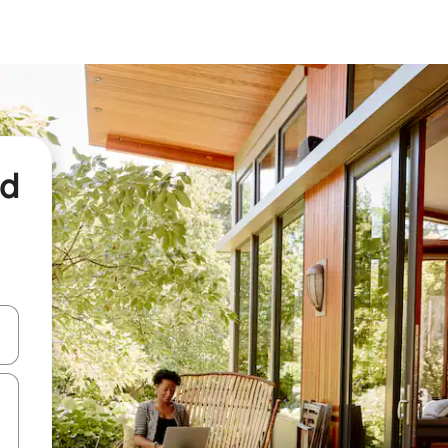
nd
een keuze met je de pijltjestoetsen omhoog en omlaag, óf door te tikk