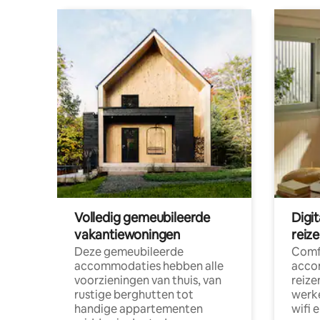
Volledig gemeubileerde
Digi
vakantiewoningen
reiz
Deze gemeubileerde
Comf
accommodaties hebben alle
acco
voorzieningen van thuis, van
reize
rustige berghutten tot
werke
handige appartementen
wifi 