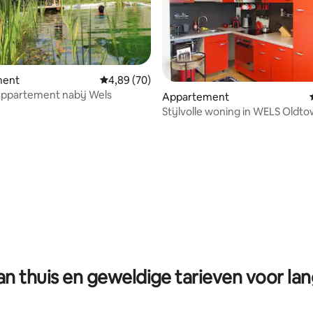
ment
Gemiddelde beoordeling van 4,89 op 5, 70 r
4,89 (70)
appartement nabij Wels
Appartement
Stijlvolle woning in WELS Oldt
ling van 5 op 5, 11 recensies
n thuis en geweldige tarieven voor lan