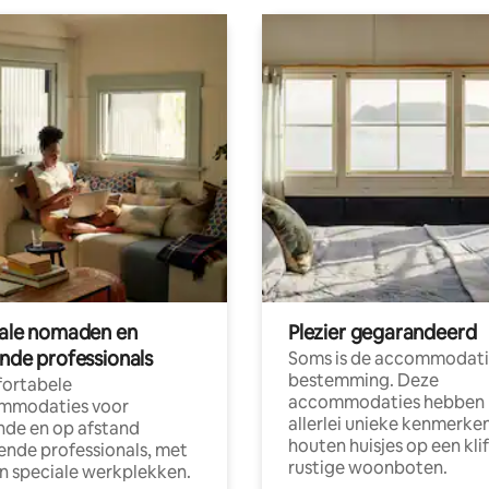
tale nomaden en
Plezier gegarandeerd
ende professionals
Soms is de accommodati
bestemming. Deze
ortabele
accommodaties hebben
mmodaties voor
allerlei unieke kenmerken
nde en op afstand
houten huisjes op een klif
nde professionals, met
rustige woonboten.
en speciale werkplekken.