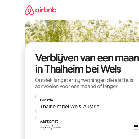
Ga
direct
naar
inhoud
Verblijven van een maa
in Thalheim bei Wels
Ontdek langetermijnwoningen die als thuis
aanvoelen voor een maand of langer.
Locatie
Wanneer er resultaten beschikbaar zijn, maak je 
Aankomst