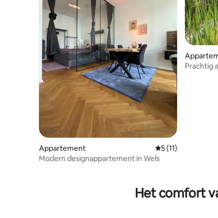
Apparte
Prachtig 
Appartement
Gemiddelde beoorde
5 (11)
Modern designappartement in Wels
Het comfort va