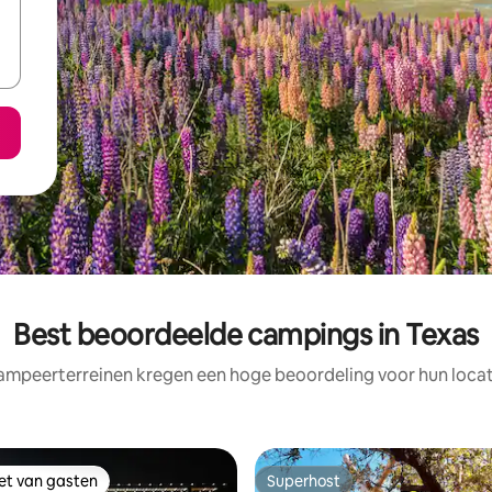
Best beoordeelde campings in Texas
ampeerterreinen kregen een hoge beoordeling voor hun locati
iet van gasten
Superhost
iet van gasten
Superhost