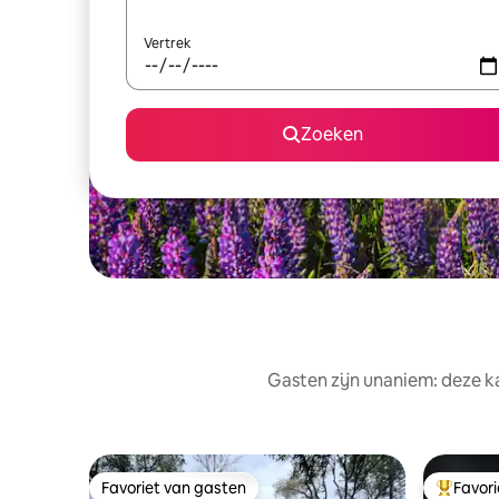
Vertrek
Zoeken
Gasten zijn unaniem: deze k
Favoriet van gasten
Favor
Favoriet van gasten
Topfavor