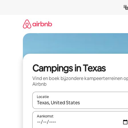
Ga
direct
naar
inhoud
Campings in Texas
Vind en boek bijzondere kampeerterreinen o
Airbnb
Locatie
Wanneer er resultaten beschikbaar zijn, maak je 
Aankomst