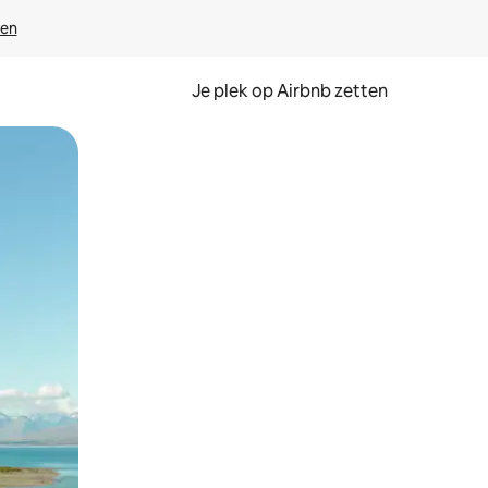
ven
Je plek op Airbnb zetten
en of swipen.