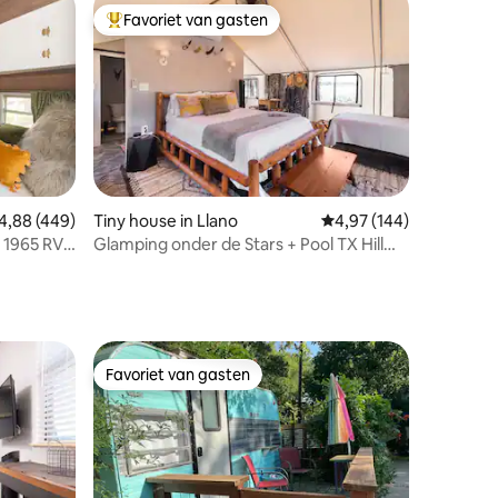
Favoriet van gasten
Topfavoriet van gasten
ecensies
emiddelde beoordeling van 4,88 op 5, 449 recensies
4,88 (449)
Tiny house in Llano
Gemiddelde beoordeling
4,97 (144)
 1965 RV
Glamping onder de Stars + Pool TX Hill
Country
Favoriet van gasten
Favoriet van gasten