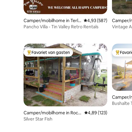
Camper/mobilhome in Terli
Gemiddelde beoordeling
4,93 (587)
Camper/m
ngua
le Falls
Pancho Villa - Tin Valley Retro Rentals
Vintage A
Favoriet van gasten
Favor
Topfavoriet van gasten
Topfavor
Camper/m
gua
Bushalte 
Camper/mobilhome in Rock
Gemiddelde beoordeling
4,89 (123)
port
Silver Star Fish