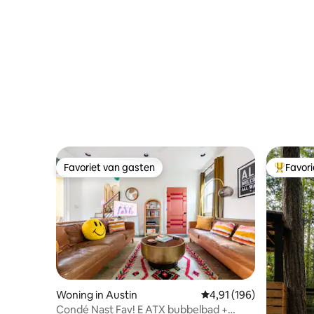
Favoriet van gasten
Favor
Favoriet van gasten
Topfavor
Woning in Austin
Gemiddelde beoordeling
4,91 (196)
Condé Nast Fav! E ATX bubbelbad +