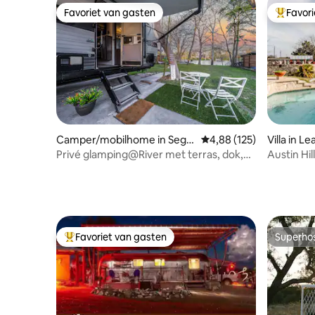
Favoriet van gasten
Favor
Favoriet van gasten
Topfavor
Camper/mobilhome in Segui
Gemiddelde beoordeling
4,88 (125)
Villa in L
n
Privé glamping@River met terras, dok,
Austin Hil
kajak, wifi
Bunkhouse
Favoriet van gasten
Superho
Topfavoriet van gasten
Superho