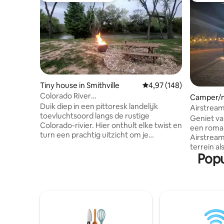
Tiny house in Smithville
Gemiddelde beoordeling
4,97 (148)
Colorado River
Camper/m
Romantiek/Glamp/Vissen/Drijven/Pup-
Duik diep in een pittoresk landelijk
ericksbur
Airstream
heaven
toevluchtsoord langs de rustige
Geniet va
Colorado-rivier. Hier onthult elke twist en
een roman
turn een prachtig uitzicht om je
Airstream
gedeelde verhalen over de sereniteit van
terrein a
de natuur te worden. Sluit je aan bij de
Popu
Het is we
River RV-familie van gasten. Geniet van
uitzicht 
rustige nachten onder een
de W2 Ran
sterrenhemel, met de gloed van de
ochtendko
vuurplaats die het slaapliedje van de
kijkt die
rivier aanvult. Ervaar luxe met een
Turkey aa
kingsize bed, een volledig uitgeruste
kudde va
keuken en weelderige theaterstoelen.
Longhorns