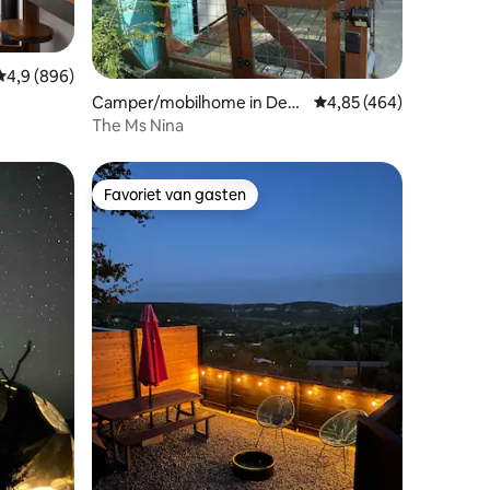
ecensies
Gemiddelde beoordeling van 4,9 op 5, 896 recensies
4,9 (896)
Camper/mobilhome in Dent
Gemiddelde beoordeling
4,85 (464)
on
The Ms Nina
Favoriet van gasten
Favoriet van gasten
ecensies