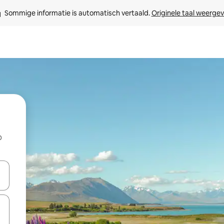
Sommige informatie is automatisch vertaald. 
Originele taal weerge
p
een keuze met je de pijltjestoetsen omhoog en omlaag, óf door te tikk