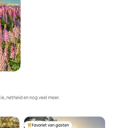
e, netheid en nog veel meer.
Boomhut 
Favoriet van gasten
Favorie
Topfavoriet van gasten
Favorie