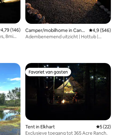
emiddelde beoordeling van 4,79 op 5, 146 recensies
4,79 (146)
Camper/mobilhome in Cany
Gemiddelde beoordelin
4,9 (546)
on Lake
s, 8mi
Adembenemend uitzicht | Hottub |
*Nieuwe patio-overdekking*
Favoriet van gasten
Favoriet van gasten
Tent in Elkhart
Gemiddelde beoord
5 (22)
Exclusieve toegang tot 365 Acre Ranch.