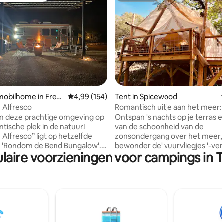
 van 4,97 op 5, 148 recensies
obilhome in Fred
Gemiddelde beoordeling van 4,99 op 5, 154 r
4,99 (154)
Tent in Spicewood
g
 Alfresco
Romantisch uitje aan het meer
yoga, wijnmakerij
n deze prachtige omgeving op
Ontspan 's nachts op je terras 
tische plek in de natuur!
van de schoonheid van de
 Alfresco” ligt op hetzelfde
zonsondergang over het meer,
ls 'Rondom de Bend Bungalow'.
bewonder de' vuurvliegjes '-verl
laire voorzieningen voor campings in 
ggestopt op een heuveltop met
de boom die je eigen natuurre
op de achterkant 48 hectare van
verlichten. Ontspan in je priv
ch. Geniet van je
boomhangmatten, of heb wat p
ffie terwijl je naar een voeder
het water en huur kajaks op he
 Whitetail Deer en Rio Grande
paddleboards of kano. Verjong
ntrekt onder de rondlopende
privé yoga, personal training of
n Geregistreerde Texas
massagesessie? We zijn op vie
. Na eindeloze wijnmakerijen
lopen naar de Stonehouse Vine