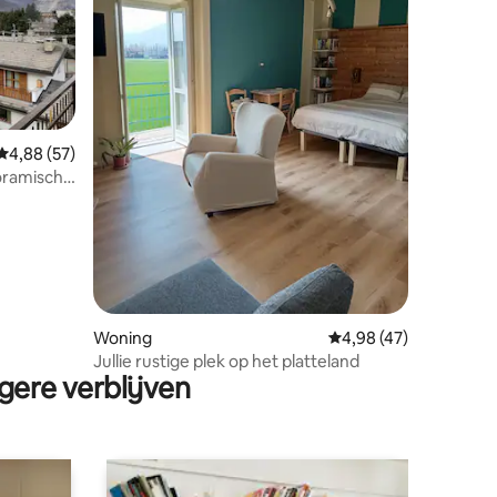
ecensies
Gemiddelde beoordeling van 4,88 op 5, 57 recensies
4,88 (57)
ramisch
Woning
Gemiddelde beoordelin
4,98 (47)
Jullie rustige plek op het platteland
gere verblijven