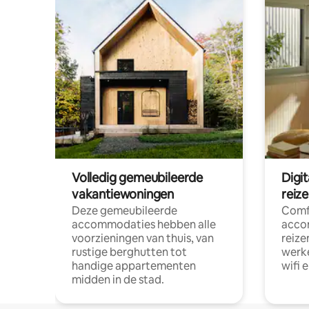
Volledig gemeubileerde
Digi
vakantiewoningen
reiz
Deze gemeubileerde
Comf
accommodaties hebben alle
acco
voorzieningen van thuis, van
reize
rustige berghutten tot
werke
handige appartementen
wifi 
midden in de stad.