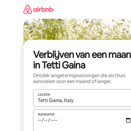
Ga
direct
naar
inhoud
Verblijven van een maa
in Tetti Gaina
Ontdek langetermijnwoningen die als thuis
aanvoelen voor een maand of langer.
Locatie
Wanneer er resultaten beschikbaar zijn, maak je 
Aankomst