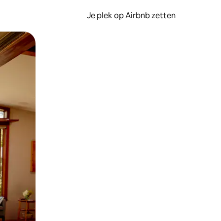
Je plek op Airbnb zetten
en of swipen.