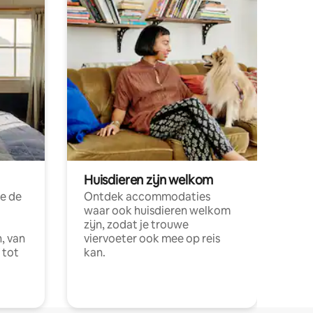
Huisdieren zijn welkom
e de
Ontdek accommodaties
waar ook huisdieren welkom
zijn, zodat je trouwe
, van
viervoeter ook mee op reis
 tot
kan.