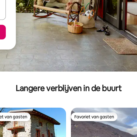
Langere verblijven in de buurt
iet van gasten
Favoriet van gasten
iet van gasten
Favoriet van gasten