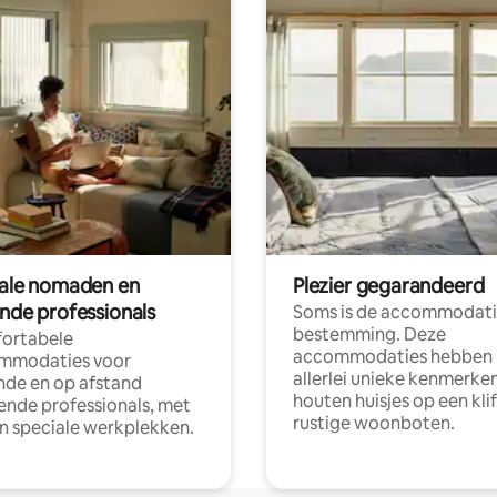
tale nomaden en
Plezier gegarandeerd
ende professionals
Soms is de accommodati
bestemming. Deze
ortabele
accommodaties hebben
mmodaties voor
allerlei unieke kenmerken
nde en op afstand
houten huisjes op een klif
nde professionals, met
rustige woonboten.
en speciale werkplekken.