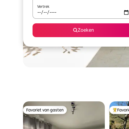
Vertrek
Zoeken
Favoriet van gasten
Favor
Favoriet van gasten
Topfavor