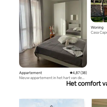
Woning
Casa Cap
Appartement
Gemiddelde beoordelin
4,87 (38)
Nieuw appartement in het hart van de
Het comfort va
Alpes-Maritimes