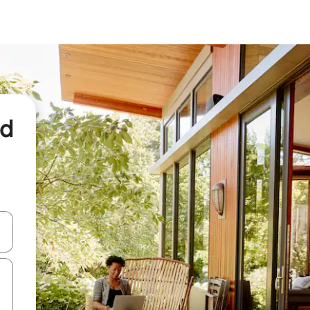
nd
een keuze met je de pijltjestoetsen omhoog en omlaag, óf door te tikk