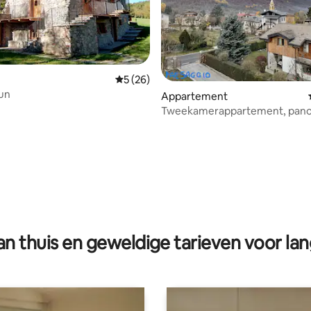
Gemiddelde beoordeling van 5 op 5, 26 r
5 (26)
un
Appartement
Tweekamerappartement, pano
uitzicht
g van 4,87 op 5, 38 recensies
n thuis en geweldige tarieven voor lan