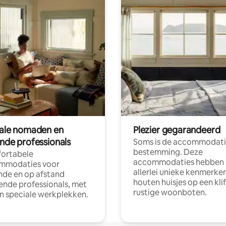
tale nomaden en
Plezier gegarandeerd
ende professionals
Soms is de accommodati
bestemming. Deze
ortabele
accommodaties hebben
mmodaties voor
allerlei unieke kenmerken
nde en op afstand
houten huisjes op een klif
nde professionals, met
rustige woonboten.
en speciale werkplekken.