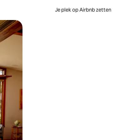
Je plek op Airbnb zetten
en of swipen.