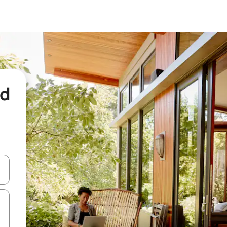
nd
een keuze met je de pijltjestoetsen omhoog en omlaag, óf door te tikk