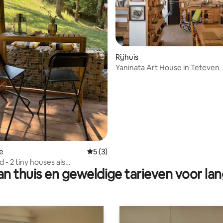
Rijhuis
Yaninata Art House in Teteven
g van 4,96 op 5, 23 recensies
e
Gemiddelde beoordeling van 5 op 5, 3 r
5 (3)
 - 2 tiny houses als
n thuis en geweldige tarieven voor lan
oevluchtsoord