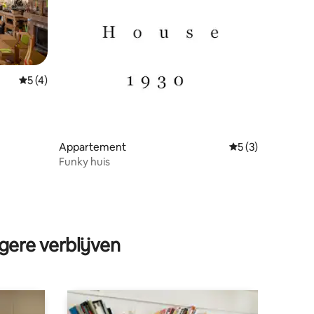
Gemiddelde beoordeling van 5 op 5, 4 recensies
5 (4)
Appartement
Gemiddelde beoor
5 (3)
Funky huis
ecensies
gere verblijven