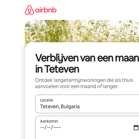
Ga
direct
naar
inhoud
Verblijven van een maa
in Teteven
Ontdek langetermijnwoningen die als thuis
aanvoelen voor een maand of langer.
Locatie
Wanneer er resultaten beschikbaar zijn, maak je 
Aankomst