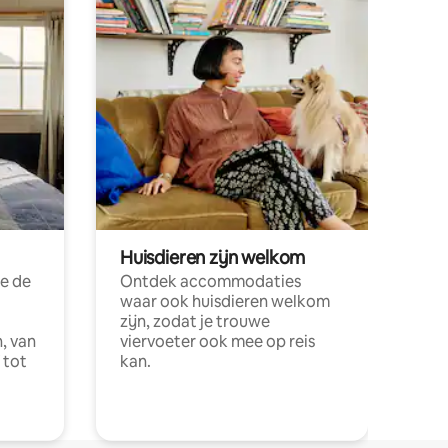
Huisdieren zijn welkom
e de
Ontdek accommodaties
waar ook huisdieren welkom
zijn, zodat je trouwe
, van
viervoeter ook mee op reis
 tot
kan.