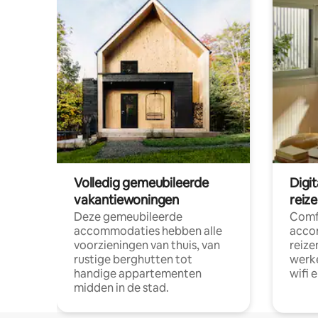
Volledig gemeubileerde
Digi
vakantiewoningen
reiz
Deze gemeubileerde
Comf
accommodaties hebben alle
acco
voorzieningen van thuis, van
reize
rustige berghutten tot
werke
handige appartementen
wifi 
midden in de stad.