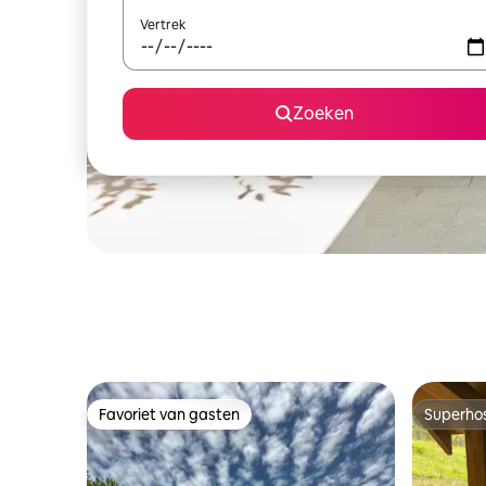
Vertrek
Zoeken
Favoriet van gasten
Superho
Favoriet van gasten
Superho