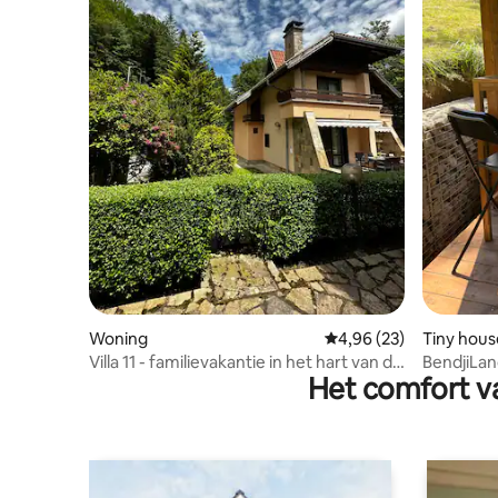
Woning
Gemiddelde beoordelin
4,96 (23)
Tiny hous
Villa 11 - familievakantie in het hart van de
BendjiLand
Het comfort va
Balkan
vakantiet