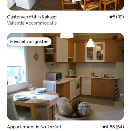
Gastenverblijf in Kakasd
Gemiddelde
5 (39)
Vakantie Accommodatie
Favoriet van gasten
Favoriet van gasten
Appartement in Szekszárd
Gemiddelde be
4,86 (64)