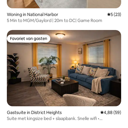
Woning in National Harbor
Gemiddelde
5 (23)
5 Min to MGM/Gaylord | 20m to DC| Game Room
Favoriet van gasten
Favoriet van gasten
Gastsuite in District Heights
Gemiddelde be
4,88 (59)
Suite met kingsize bed + slaapbank. Snelle wifi •
Gemakkelijke toegang tot DC