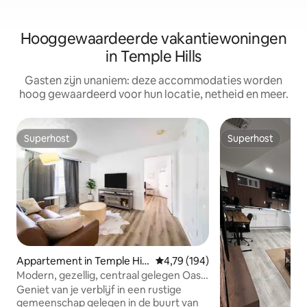
Hooggewaardeerde vakantiewoningen
in Temple Hills
Gasten zijn unaniem: deze accommodaties worden
hoog gewaardeerd voor hun locatie, netheid en meer.
Superhost
Superhost
Superhost
Superhost
Appartement in Temple Hill
Gemiddelde beoordeling van 4,7
4,79 (194)
s
Modern, gezellig, centraal gelegen Oasis
2BR/2BA
Geniet van je verblijf in een rustige
gemeenschap gelegen in de buurt van