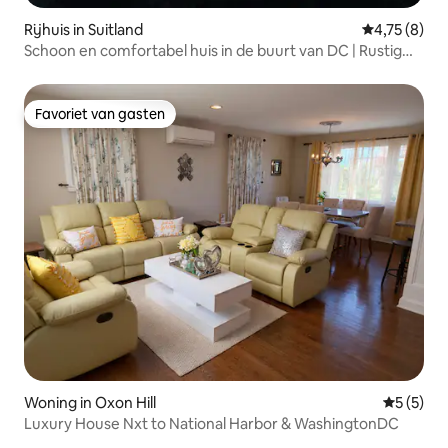
Rijhuis in Suitland
Gemiddelde b
4,75 (8)
Schoon en comfortabel huis in de buurt van DC | Rustig
huis
Favoriet van gasten
Favoriet van gasten
Woning in Oxon Hill
Gemiddeld
5 (5)
Luxury House Nxt to National Harbor & WashingtonDC