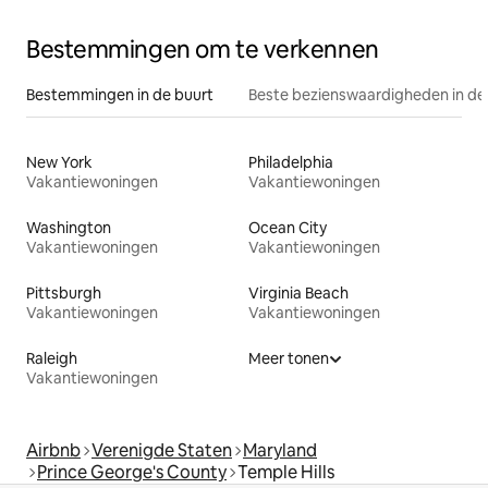
Bestemmingen om te verkennen
Bestemmingen in de buurt
Beste bezienswaardigheden in de
New York
Philadelphia
Vakantiewoningen
Vakantiewoningen
Washington
Ocean City
Vakantiewoningen
Vakantiewoningen
Pittsburgh
Virginia Beach
Vakantiewoningen
Vakantiewoningen
Raleigh
Meer tonen
Vakantiewoningen
Airbnb
Verenigde Staten
Maryland
Prince George's County
Temple Hills