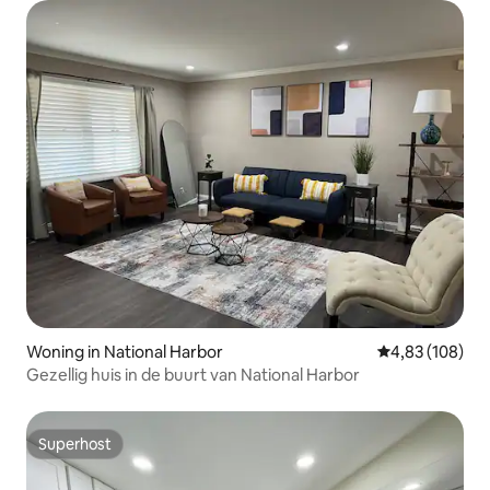
Woning in National Harbor
Gemiddelde beo
4,83 (108)
Gezellig huis in de buurt van National Harbor
Superhost
Superhost