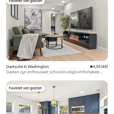
Favoriet van gasten
Favoriet van gasten
Gastsuite in Washington
Gemiddelde be
4,93 (45)
Gasten zijn enthousiast: schoon|rustig|comfortabele
bedden|gratis parkeren
Favoriet van gasten
Favoriet van gasten