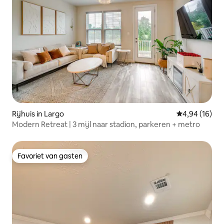
Rijhuis in Largo
Gemiddelde be
4,94 (16)
Modern Retreat | 3 mijl naar stadion, parkeren + metro
Favoriet van gasten
Favoriet van gasten