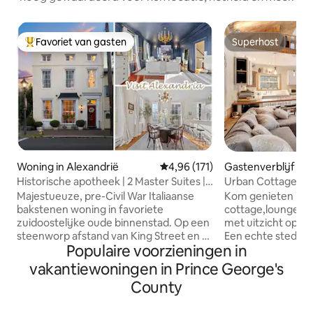
Favoriet van gasten
Superhost
Topfavoriet van gasten
Superhost
Woning in Alexandrië
Gemiddelde beoordeling van 4,9
4,96 (171)
Gastenverblijf in 
ngton
Historische apotheek | 2 Master Suites |
Urban Cottage, M
Old Town
van DC/National 
Majestueuze, pre-Civil War Italiaanse
Kom genieten in o
bakstenen woning in favoriete
cottage,lounge o
zuidoostelijke oude binnenstad. Op een
met uitzicht op p
steenworp afstand van King Street en 2
Een echte stedeli
Populaire voorzieningen in
blokken naar de waterkant, locatie is
een uitstekende locatie! S
onverslaanbaar! Deze woning met drie
paar straten verw
vakantiewoningen in Prince George's
verdiepingen, opgericht in de jaren 1800,
Resort / Casino, N
County
diende als voormalig apotheek. Nieuwe
winkels. Aan de ov
renovaties bieden uiterste luxe,
van het historisch