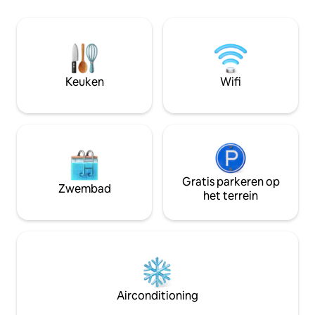
onderscheidende architectuur met
minuten van Wash
echte gastvrijheid en echt gevoel voor
voor een solo avo
geschiedenis en charme. 2 Masters
vrienden (maximaa
Suites 4K 65 inch tv 's met streaming Hi-
van het seizoens
Speed Internet Dedicated Workspace
en de persoonlijke
24-uurs self check-in
koude maanden b
Keuken
Wifi
Wasmachine/droger Gratis parkeren op
aanvraag
Gratis parkeren op
Zwembad
het terrein
Airconditioning