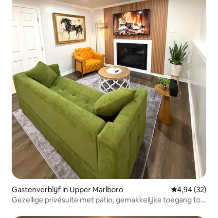
Gastenverblijf in Upper Marlboro
Gemiddelde be
4,94 (32)
Gezellige privésuite met patio, gemakkelijke toegang tot
DC