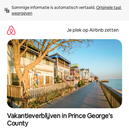
Ga
Sommige informatie is automatisch vertaald. 
Originele taal 
direct
weergeven
naar
inhoud
Je plek op Airbnb zetten
Vakantieverblijven in Prince George's
County