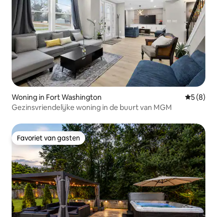
Woning in Fort Washington
Gemiddeld
5 (8)
Gezinsvriendelijke woning in de buurt van MGM
Favoriet van gasten
Favoriet van gasten