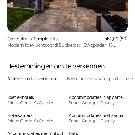
Gastsuite in Temple Hills
Gemiddelde be
4,89 (80)
Modern toevluchtsoord| Bubbelbad| EV-oplader| 15
minuten naar DC
Bestemmingen om te verkennen
Andere soorten verblijven
Beste bezienswaardigheden in de 
Boetiekhotels
Accommodaties in appartementen met diensten
Prince George's County
Prince George's County
Hotelkamers
Accommodaties met sauna
Prince George's County
Prince George's County
Accommodaties met ontbijt
Flats