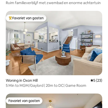
Ruim familieverblijf met zwembad en enorme achtertuin
Favoriet van gasten
Topfavoriet van gasten
Woning in Oxon Hill
Gemiddelde
5 (23)
5 Min to MGM/Gaylord | 20m to DC| Game Room
Favoriet van gasten
Favoriet van gasten