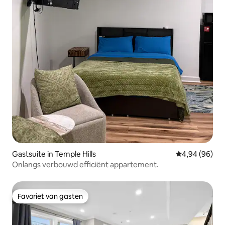
Gastsuite in Temple Hills
Gemiddelde be
4,94 (96)
Onlangs verbouwd efficiënt appartement.
Favoriet van gasten
Favoriet van gasten