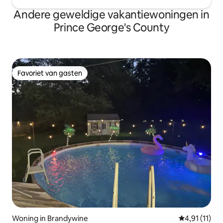
Andere geweldige vakantiewoningen in
Prince George's County
Favoriet van gasten
Favoriet van gasten
Woning in Brandywine
Gemiddelde b
4,91 (11)