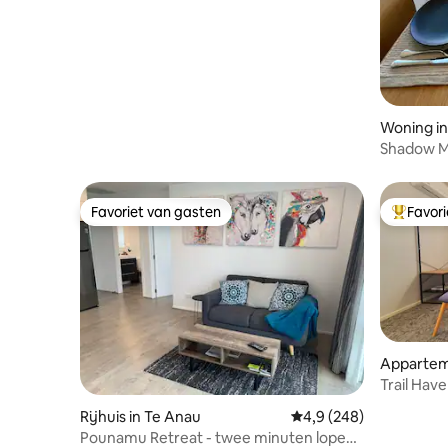
Woning in
Shadow Mo
Favoriet van gasten
Favor
Favoriet van gasten
Topfavor
Appartem
Trail Hav
Rijhuis in Te Anau
Gemiddelde beoordelin
4,9 (248)
Pounamu Retreat - twee minuten lopen