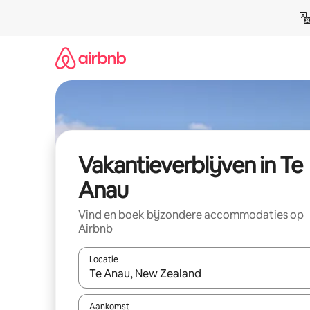
Ga
direct
naar
inhoud
Vakantieverblijven in Te
Anau
Vind en boek bijzondere accommodaties op
Airbnb
Locatie
Wanneer er resultaten beschikbaar zijn, maak je 
Aankomst