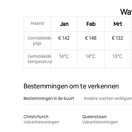
naar het meer!
Wat
Maand
Jan
Feb
Mrt
€ 142
€ 148
€ 132
Gemiddelde
prijs
14°C
14°C
13°C
Gemiddelde
temperatuur
Bestemmingen om te verkennen
Bestemmingen in de buurt
Andere soorten verblijve
Christchurch
Queenstown
Vakantiewoningen
Vakantiewoningen