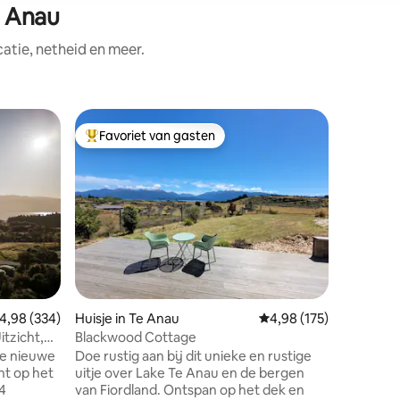
e Anau
tie, netheid en meer.
Gastsuite
Favoriet van gasten
Favorie
Topfavoriet van gasten
Favorie
Nieuw ge
slaapkame
aan mijn 
van de l
prachtig 
bergen. 
vloerver
radiator i
ecensies
warm zijn
emiddelde beoordeling van 4,98 op 5, 334 recensies
4,98 (334)
Huisje in Te Anau
Gemiddelde beoordeling
4,98 (175)
voor al 
snelle wi
itzicht,
Blackwood Cottage
van de o
ge nieuwe
Doe rustig aan bij dit unieke en rustige
geweldig
ht op het
uitje over Lake Te Anau en de bergen
winkels, 
4
van Fiordland. Ontspan op het dek en