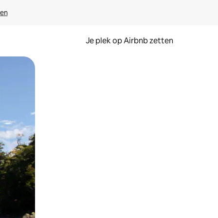
ven
Je plek op Airbnb zetten
en of swipen.