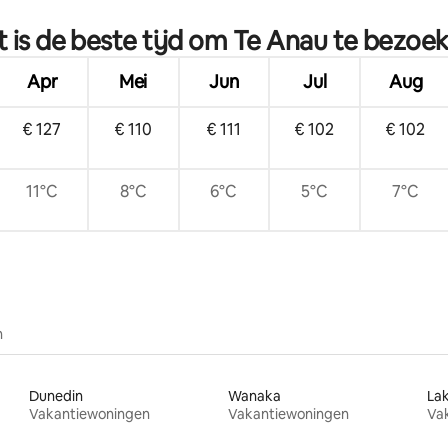
 is de beste tijd om Te Anau te bezoe
Apr
Mei
Jun
Jul
Aug
€ 127
€ 110
€ 111
€ 102
€ 102
11°C
8°C
6°C
5°C
7°C
n
Dunedin
Wanaka
La
Vakantiewoningen
Vakantiewoningen
Va