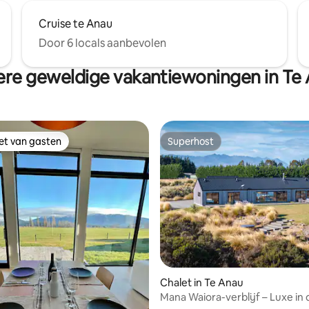
Cruise te Anau
Door 6 locals aanbevolen
re geweldige vakantiewoningen in Te
iet van gasten
Superhost
iet van gasten
Superhost
 van 4,98 op 5, 396 recensies
Chalet in Te Anau
Mana Waiora-verblijf – Luxe in 