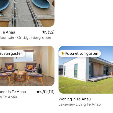
ongerepte wildernis
 Te Anau
Gemiddelde beoordeling van 5 op 5, 32 r
5 (32)
untain - Ontbijt inbegrepen
iet van gasten
Favoriet van gasten
iet van gasten
Topfavoriet van gasten
ent in Te Anau
Gemiddelde beoordeling van 4,91 op 5, 111 r
4,91 (111)
en Te Anau
Woning in Te Anau
Lakeview Living Te Anau
g van 4,9 op 5, 248 recensies