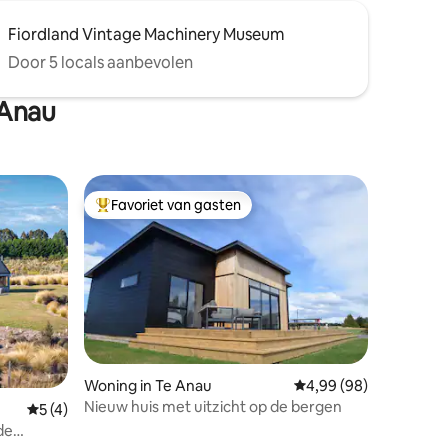
Fiordland Vintage Machinery Museum
Door 5 locals aanbevolen
 Anau
Favoriet van gasten
Topfavoriet van gasten
Woning in Te Anau
Gemiddelde beoordelin
4,99 (98)
Nieuw huis met uitzicht op de bergen
Gemiddelde beoordeling van 5 op 5, 4 recensies
5 (4)
de