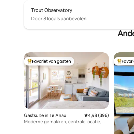
Trout Observatory
Door 8 locals aanbevolen
Ande
Favoriet van gasten
Favor
Topfavoriet van gasten
Topfavor
Gastsuite in Te Anau
Gemiddelde beoordeling
4,98 (396)
Moderne gemakken, centrale locatie,
uitzicht op de bergen