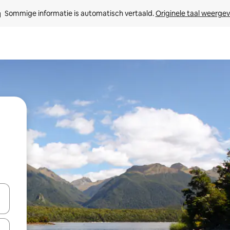
Sommige informatie is automatisch vertaald. 
Originele taal weerge
een keuze met je de pijltjestoetsen omhoog en omlaag, óf door te tikk