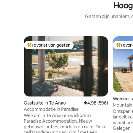
Hoogg
Gasten zijn unaniem:
Favoriet van gasten
Favor
Topfavoriet van gasten
Topfavor
Woning in
Gastsuite in Te Anau
Gemiddelde beoordeling
4,98 (596)
Mountain 
Accommodatie in Paradise
Ontspan e
Welkom in Te Anau en welkom in
landelijk
Paradise Accommodation. Nieuw
vanuit ons
gebouwd, netjes, modern en ruim. Deze
Gelegen i
zelfstandige unit van 63m ² met één