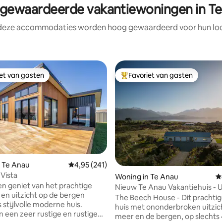
ewaardeerde vakantiewoningen in T
 deze accommodaties worden hoog gewaardeerd voor hun loca
iet van gasten
Favoriet van gasten
iet van gasten
Topfavoriet van gasten
 Te Anau
Gemiddelde beoordeling van 4,95 op 5, 241 r
4,95 (241)
 van 4,98 op 5, 596 recensies
Vista
Woning in Te Anau
G
n geniet van het prachtige
Nieuw Te Anau Vakantiehuis - U
e en uitzicht op de bergen
Spa & Ruimte
The Beech House - Dit prachti
 stijlvolle moderne huis.
huis met ononderbroken uitzic
n een zeer rustige en rustige
meer en de bergen, op slechts 