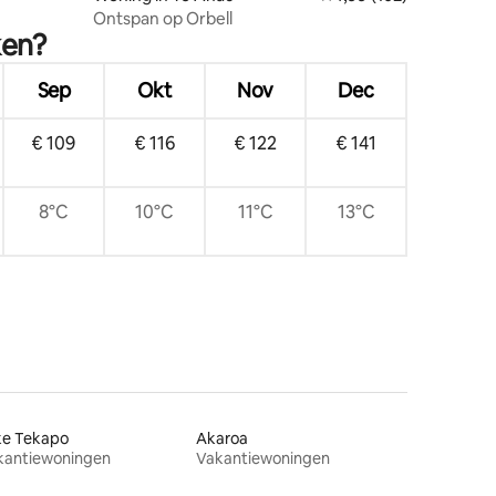
Ontspan op Orbell
ken?
Sep
Okt
Nov
Dec
€ 109
€ 116
€ 122
€ 141
8°C
10°C
11°C
13°C
ke Tekapo
Akaroa
kantiewoningen
Vakantiewoningen