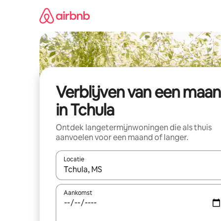
Ga
direct
naar
inhoud
Verblijven van een maa
in Tchula
Ontdek langetermijnwoningen die als thuis
aanvoelen voor een maand of langer.
Locatie
Wanneer er resultaten beschikbaar zijn, maak je 
Aankomst