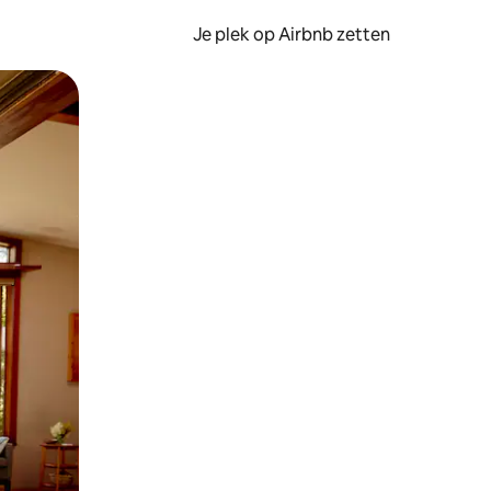
Je plek op Airbnb zetten
en of swipen.