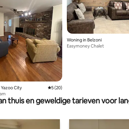
ng van 4,7 op 5, 10 recensies
Woning in Belzoni
Easymoney Chalet
 Yazoo City
Gemiddelde beoordeling van 5 op 5, 20 r
5 (20)
eam
n thuis en geweldige tarieven voor lan