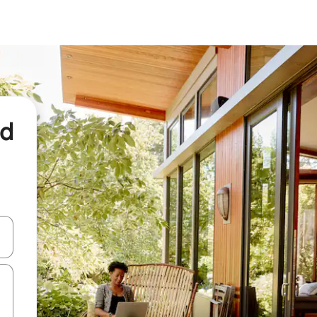
nd
een keuze met je de pijltjestoetsen omhoog en omlaag, óf door te tikk