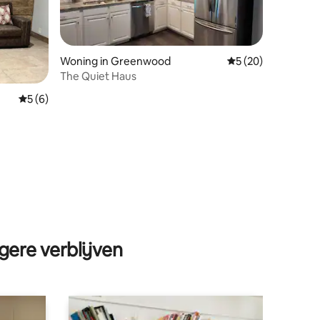
Woning in Greenwood
Gemiddelde beoorde
5 (20)
The Quiet Haus
Gemiddelde beoordeling van 5 op 5, 6 recensies
5 (6)
ecensies
gere verblijven