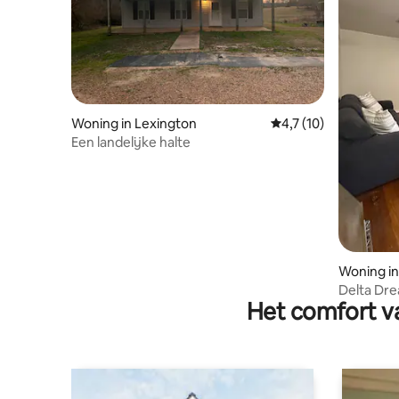
Woning in Lexington
Gemiddelde beoordeli
4,7 (10)
Een landelijke halte
Woning in
Delta Dr
Het comfort va