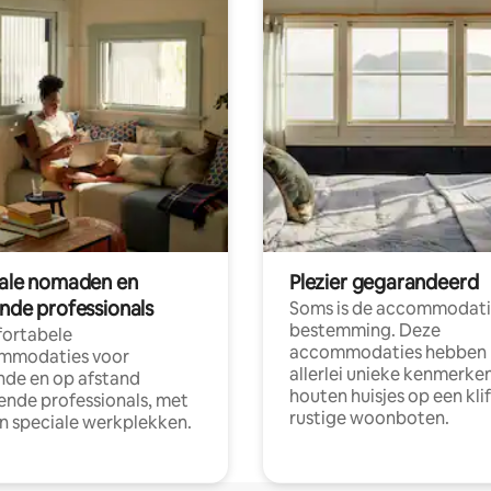
tale nomaden en
Plezier gegarandeerd
ende professionals
Soms is de accommodati
bestemming. Deze
ortabele
accommodaties hebben
mmodaties voor
allerlei unieke kenmerken
nde en op afstand
houten huisjes op een klif
nde professionals, met
rustige woonboten.
en speciale werkplekken.