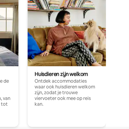
Huisdieren zijn welkom
e de
Ontdek accommodaties
waar ook huisdieren welkom
zijn, zodat je trouwe
, van
viervoeter ook mee op reis
 tot
kan.