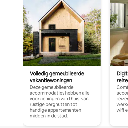
Volledig gemeubileerde
Digi
vakantiewoningen
reiz
Deze gemeubileerde
Comf
accommodaties hebben alle
acco
voorzieningen van thuis, van
reize
rustige berghutten tot
werke
handige appartementen
wifi 
midden in de stad.