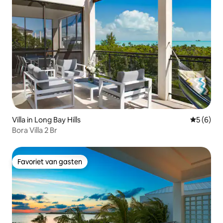
Villa in Long Bay Hills
Gemiddeld
5 (6)
Bora Villa 2 Br
Favoriet van gasten
Favoriet van gasten