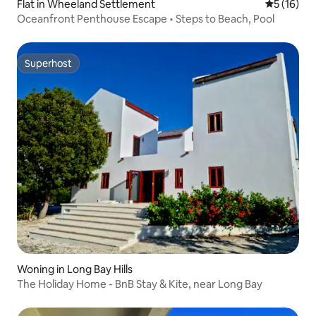
Flat in Wheeland Settlement
Gemiddelde
5 (16)
Oceanfront Penthouse Escape • Steps to Beach, Pool
Superhost
Superhost
Woning in Long Bay Hills
The Holiday Home - BnB Stay & Kite, near Long Bay