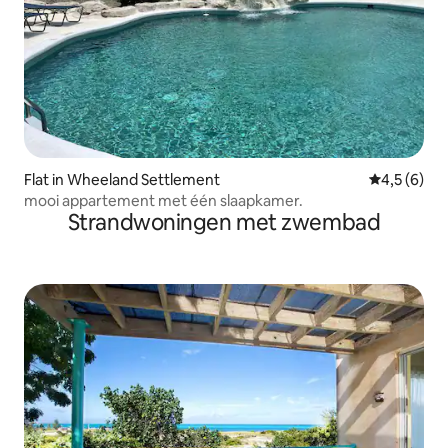
Flat in Wheeland Settlement
Gemiddelde 
4,5 (6)
mooi appartement met één slaapkamer.
Strandwoningen met zwembad