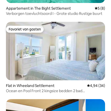
Appartement in The Bight Settlement
Gemiddeld
5 (8)
Verborgen toevluchtsoord I - Grote studio Rustige buurt
Favoriet van gasten
Favoriet van gasten
Flat in Wheeland Settlement
Gemiddelde be
4,94 (34)
Ocean en Pool Front 2 kingsize bedden 2 bad
appartement