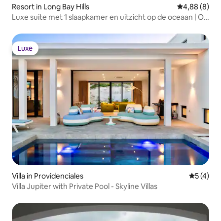
Resort in Long Bay Hills
Gemiddelde b
4,88 (8)
Luxe suite met 1 slaapkamer en uitzicht op de oceaan | Op
loopafstand van het strand!
Luxe
Luxe
Villa in Providenciales
Gemiddeld
5 (4)
Villa Jupiter with Private Pool - Skyline Villas