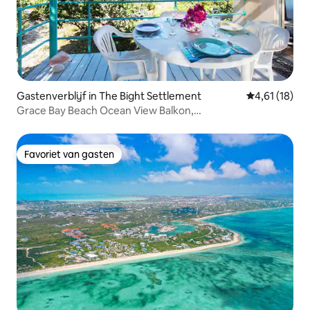
Gastenverblijf in The Bight Settlement
Gemiddelde b
4,61 (18)
Grace Bay Beach Ocean View Balkon,
zoutwaterzwembad
Favoriet van gasten
Favoriet van gasten