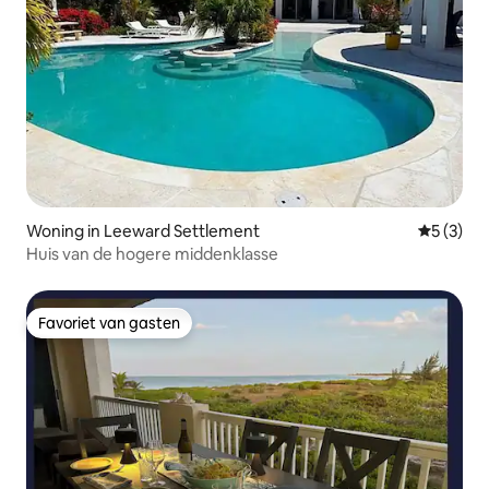
Woning in Leeward Settlement
Gemiddeld
5 (3)
Huis van de hogere middenklasse
Favoriet van gasten
Favoriet van gasten