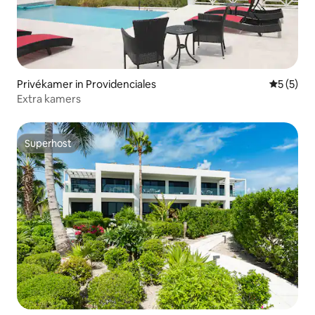
Privékamer in Providenciales
Gemiddeld
5 (5)
Extra kamers
Superhost
Superhost