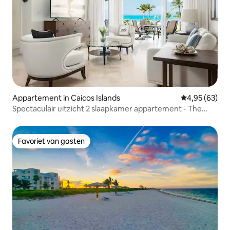
Appartement in Caicos Islands
Gemiddelde be
4,95 (63)
Spectaculair uitzicht 2 slaapkamer appartement - The
Grandview 205
Favoriet van gasten
Favoriet van gasten