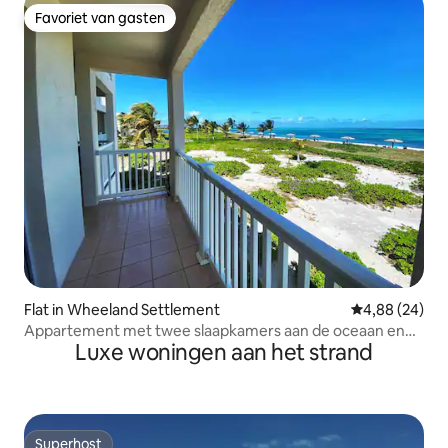
Favoriet van gasten
Favoriet van gasten
Flat in Wheeland Settlement
Gemiddelde be
4,88 (24)
Appartement met twee slaapkamers aan de oceaan en
Luxe woningen aan het strand
een prachtig uitzicht
Superhost