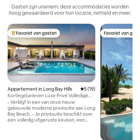
Gasten zijn unaniem: deze accommodaties worden
hoog gewaardeerd voor hun locatie, netheid en meer.
Favoriet van gasten
Favoriet van gas
Topfavoriet van gasten
Favoriet van gas
Appartement in Long Bay Hills
Gemiddelde beoordeling van
5 (19)
Kortingstarieven Luxe Privé Volledige
1BR Suite 2
- Verblijf in een van onze nieuw
gebouwde moderne privésuite aan Long
Bay Beach. - Je privésuite beschikt over
een volledig uitgeruste keuken, een
geweldige woonkamer met queensize
slaapbank en smart-tv, een kingsize
slaapkamer, een volledig uitgeruste