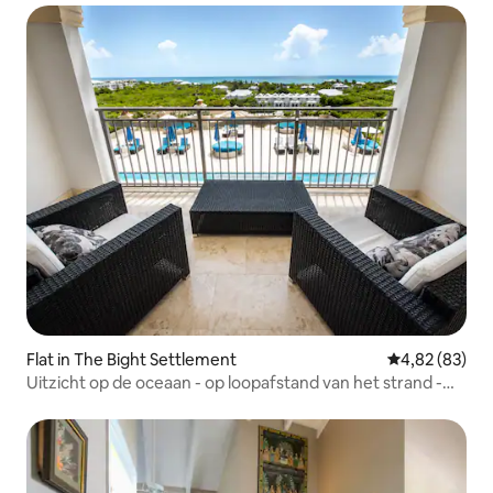
Flat in The Bight Settlement
Gemiddelde be
4,82 (83)
Uitzicht op de oceaan - op loopafstand van het strand -
zwembad - bubbelbad - volledig appartement