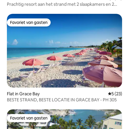
Prachtig resort aan het strand met 2 slaapkamers en 2
badkamers
Favoriet van gasten
Favoriet van gasten
Flat in Grace Bay
Gemiddelde
5 (23)
BESTE STRAND, BESTE LOCATIE IN GRACE BAY - PH 305
Favoriet van gasten
Favoriet van gasten