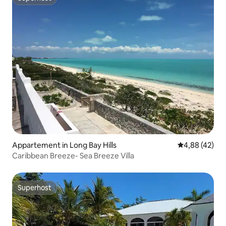
Superhost
Appartement in Long Bay Hills
Gemiddelde be
4,88 (42)
Caribbean Breeze- Sea Breeze Villa
Superhost
Superhost