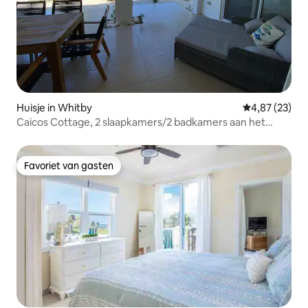
Huisje in Whitby
Gemiddelde be
4,87 (23)
Caicos Cottage, 2 slaapkamers/2 badkamers aan het
strand met zwembad
Favoriet van gasten
Favoriet van gasten