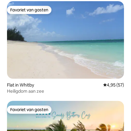
Favoriet van gasten
Favoriet van gasten
Flat in Whitby
Gemiddelde be
4,95 (57)
Heiligdom aan zee
Favoriet van gasten
Favoriet van gasten