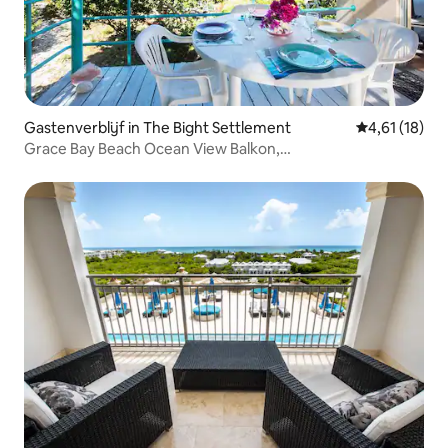
Gastenverblijf in The Bight Settlement
Gemiddelde b
4,61 (18)
Grace Bay Beach Ocean View Balkon,
zoutwaterzwembad