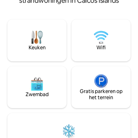
strandwoningen in Caicos Islands
eilandleven terwijl
het eiland Onze resortgasten kunnen
begane grond zit 
genieten van een on-site
spectaculaire uitzi
managerservice en conciërge,
golven die op de 
schoonmaakservice voor langere
plannen welk gewe
verblijven (4 dagen of langer) en een
is om van te genie
kleine winkel met sundries beschikbaar.
Kijk hoe de pelika
water vliegen en 
Keuken
Wifi
strand overziet.
Gratis parkeren op
Zwembad
het terrein