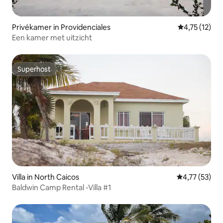
Privékamer in Providenciales
Gemiddelde b
4,75 (12)
Een kamer met uitzicht
Superhost
Superhost
Villa in North Caicos
Gemiddelde be
4,77 (53)
Baldwin Camp Rental -Villa #1