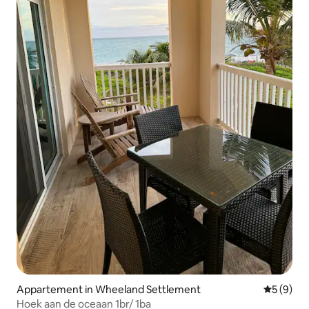
Appartement in Wheeland Settlement
Gemiddeld
5 (9)
Hoek aan de oceaan 1br/ 1ba