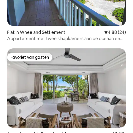
Flat in Wheeland Settlement
Gemiddelde be
4,88 (24)
Appartement met twee slaapkamers aan de oceaan en
een prachtig uitzicht
Favoriet van gasten
Favoriet van gasten