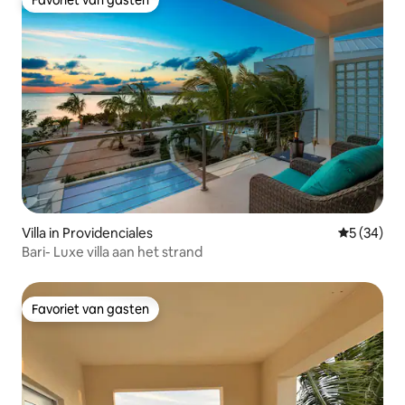
Favoriet van gasten
Villa in Providenciales
Gemiddelde
5 (34)
Bari- Luxe villa aan het strand
Favoriet van gasten
Favoriet van gasten