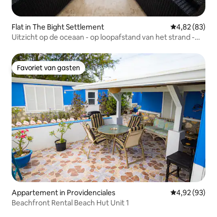
Flat in The Bight Settlement
Gemiddelde be
4,82 (83)
Uitzicht op de oceaan - op loopafstand van het strand -
zwembad - bubbelbad - volledig appartement
Favoriet van gasten
Favoriet van gasten
Appartement in Providenciales
Gemiddelde be
4,92 (93)
Beachfront Rental Beach Hut Unit 1