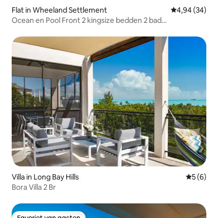
Flat in Wheeland Settlement
Gemiddelde be
4,94 (34)
Ocean en Pool Front 2 kingsize bedden 2 bad
appartement
Villa in Long Bay Hills
Gemiddeld
5 (6)
Bora Villa 2 Br
Favoriet van gasten