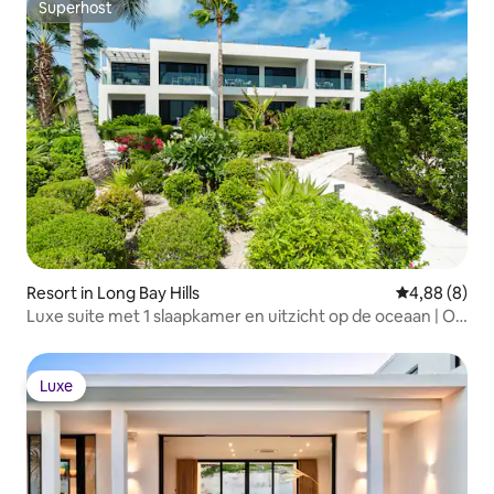
Superhost
Superhost
Resort in Long Bay Hills
Gemiddelde b
4,88 (8)
Luxe suite met 1 slaapkamer en uitzicht op de oceaan | Op
loopafstand van het strand!
Luxe
Luxe