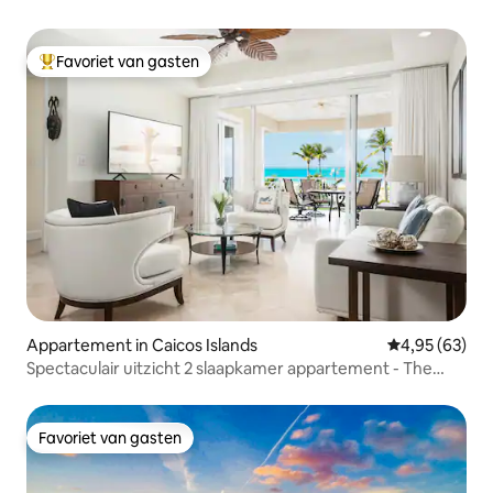
Favoriet van gasten
Topfavoriet van gasten
Appartement in Caicos Islands
Gemiddelde be
4,95 (63)
Spectaculair uitzicht 2 slaapkamer appartement - The
Grandview 205
Favoriet van gasten
Favoriet van gasten