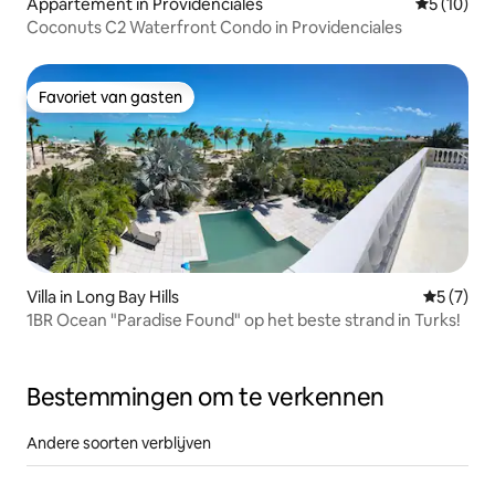
Appartement in Providenciales
Gemiddelde
5 (10)
Coconuts C2 Waterfront Condo in Providenciales
Favoriet van gasten
Favoriet van gasten
Villa in Long Bay Hills
Gemiddeld
5 (7)
1BR Ocean "Paradise Found" op het beste strand in Turks!
Bestemmingen om te verkennen
Andere soorten verblijven