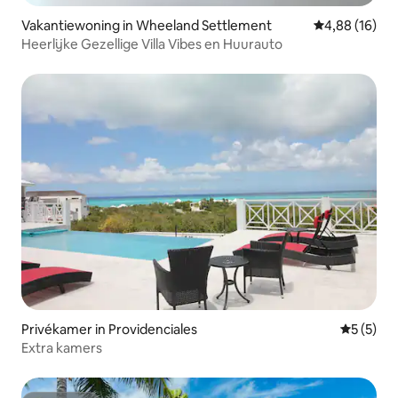
Vakantiewoning in Wheeland Settlement
Gemiddelde be
4,88 (16)
Heerlijke Gezellige Villa Vibes en Huurauto
Privékamer in Providenciales
Gemiddeld
5 (5)
Extra kamers