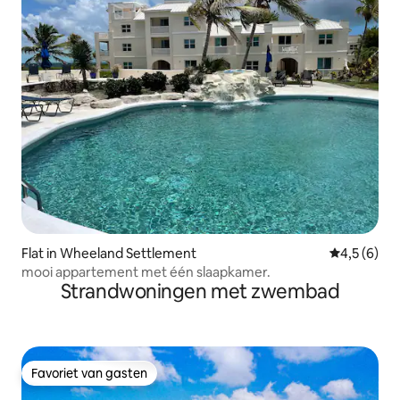
Flat in Wheeland Settlement
Gemiddelde 
4,5 (6)
mooi appartement met één slaapkamer.
Strandwoningen met zwembad
Favoriet van gasten
Favoriet van gasten