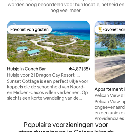
worden hoog beoordeeld voor hun locatie, netheid en
nog veel meer.
Favoriet van gasten
Favoriet van g
Favoriet van gasten
Topfavoriet van 
Huisje in Conch Bar
Gemiddelde beoordeling van 4,
4,87 (38)
Huisje voor 2 | Dragon Cay Resort |
Mudjin Harbour
Sunset Cottage is een perfect uitje voor
koppels die de schoonheid van Noord-
Appartement in P
en Midden-Caicos willen verkennen. Op
les
Pelican View #1 ge
slechts een korte wandeling van de
appartement aan 
Pelican View-app
haven van Mudjin en Dragon Cay en op
ongeëvenaarde to
loopafstand van het strand, paden en
en een unieke en 
restaurant. Deze studio cottage heeft
Providenciales te 
een grote afgeschermde veranda met
Populaire voorzieningen voor
buurt van Blue Hill
ligstoelen en een adembenemend
gesust in het loka
uitzicht op de noordelijke kustlijn van