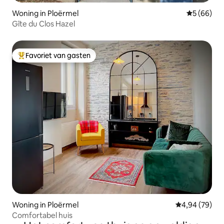
Woning in Ploërmel
Gemiddelde
5 (66)
Gîte du Clos Hazel
Favoriet van gasten
Topfavoriet van gasten
Woning in Ploërmel
Gemiddelde be
4,94 (79)
Comfortabel huis