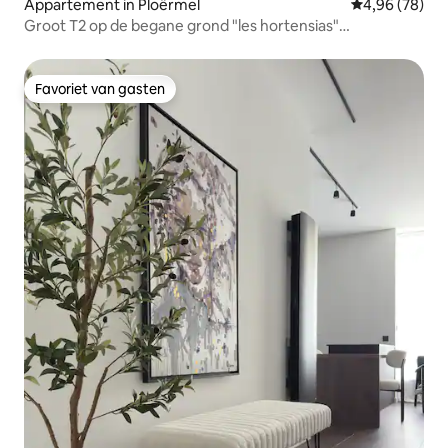
Appartement in Ploërmel
Gemiddelde be
4,96 (78)
Groot T2 op de begane grond "les hortensias"
hypercentrum
Favoriet van gasten
Favoriet van gasten