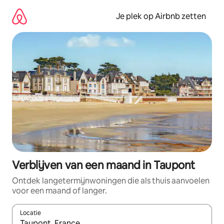
Ga
direct
Je plek op Airbnb zetten
naar
inhoud
Verblijven van een maand in Taupont
Ontdek langetermijnwoningen die als thuis aanvoelen
voor een maand of langer.
Locatie
Wanneer er resultaten beschikbaar zijn, maak je een keuze met 