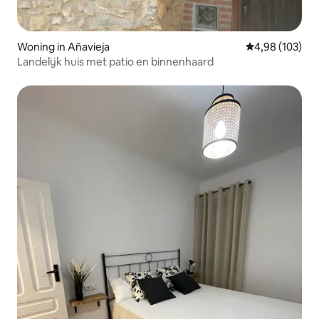
Woning in Añavieja
Gemiddelde beo
4,98 (103)
Landelijk huis met patio en binnenhaard