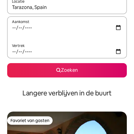
Locatie
Wanneer er resultaten beschikbaar zijn, maak je een keuze met 
Aankomst
Vertrek
Zoeken
Langere verblijven in de buurt
Favoriet van gasten
Favoriet van gasten