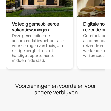
Volledig gemeubileerde
Digitale nom
vakantiewoningen
reizende prof
Deze gemeubileerde
Comfortabele
accommodaties hebben alle
accommodatie
voorzieningen van thuis, van
reizende en op
rustige berghutten tot
werkende profe
handige appartementen
wifi en special
midden in de stad.
Voorzieningen en voordelen voor
langere verblijven