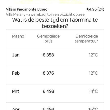
Villa in Piedimonte Etneo
Gemiddelde be
4,96 (24)
Villa Melany - zwembad, tuin en uitzicht op zee
Wat is de beste tijd om Taormina te
bezoeken?
Maand
Gemiddelde
Gemiddelde
prijs
temperatuur
Jan
€ 358
12°C
Feb
€ 376
12°C
Mrt
€ 498
14°C
Apr
€ 494
16°C