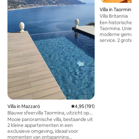
Villa in Taormina
Villa Britannia
Een historische villa in het centrum van
Taormina. Unieke 
moderne gemakken
service. 2 grote slaapkamers met eigen
badkamer, volledi
een grote lounge 
geluidssysteem dat
eigen veranda met
stad. Villa Britannia de verbonden villa
met de huiseigenaren V
Lawrence , het hu
en Truman Capote
verblijft, krijgt e
aan Villa Lawrence
Villa in Mazzarò
Gemiddelde beoordeling van 4,9
4,95 (191)
Blauwe sfeervilla Taormina, uitzicht op
zee en zwembad
Mooie panoramische villa, bestaande uit
2 kleine appartementen in een
exclusieve omgeving, ideaal voor
momenten van ontspanning