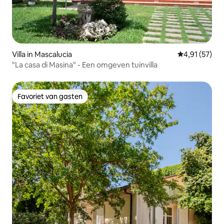
Villa in Mascalucia
Gemiddelde be
4,91 (57)
"La casa di Masina" - Een omgeven tuinvilla
Favoriet van gasten
Favoriet van gasten