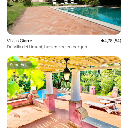
Villa in Giarre
Gemiddelde be
4,78 (54)
De Villa dei Limoni, tussen zee en bergen
Superhost
Superhost