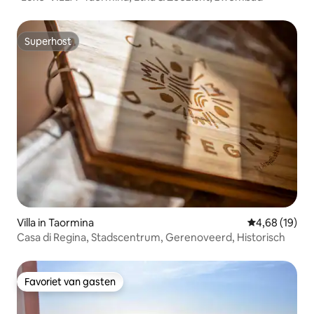
Superhost
Superhost
Villa in Taormina
Gemiddelde be
4,68 (19)
Casa di Regina, Stadscentrum, Gerenoveerd, Historisch
Favoriet van gasten
Favoriet van gasten