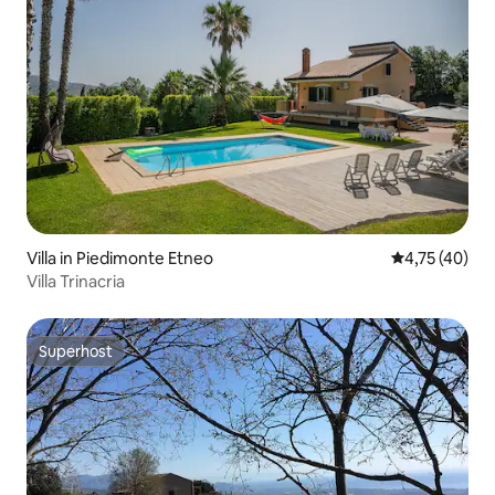
Villa in Piedimonte Etneo
Gemiddelde be
4,75 (40)
Villa Trinacria
Superhost
Superhost