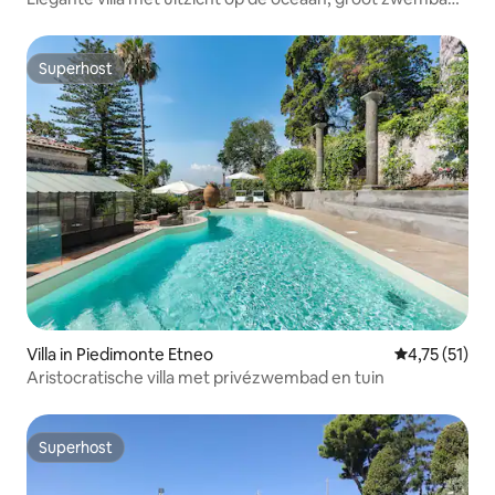
en wijngaard
Superhost
Superhost
Villa in Piedimonte Etneo
Gemiddelde b
4,75 (51)
Aristocratische villa met privézwembad en tuin
Superhost
Superhost