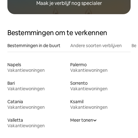
Maak je verblijf nog specialer
Bestemmingen om te verkennen
Bestemmingen in de buurt
Andere soorten verblijven
Bes
Napels
Palermo
Vakantiewoningen
Vakantiewoningen
Bari
Sorrento
Vakantiewoningen
Vakantiewoningen
Catania
Ksamil
Vakantiewoningen
Vakantiewoningen
Valletta
Meer tonen
Vakantiewoningen