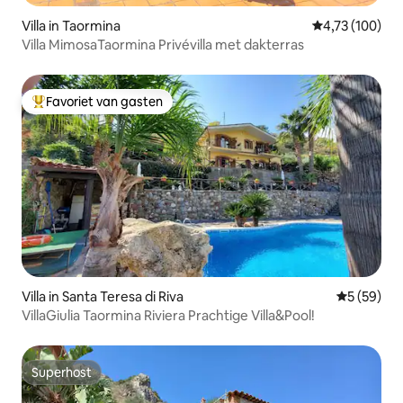
Villa in Taormina
Gemiddelde beo
4,73 (100)
Villa MimosaTaormina Privévilla met dakterras
Favoriet van gasten
Topfavoriet van gasten
Villa in Santa Teresa di Riva
Gemiddelde
5 (59)
VillaGiulia Taormina Riviera Prachtige Villa&Pool!
Superhost
Superhost