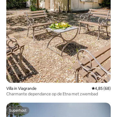
Villa in Viagrande
Gemiddelde be
4,85 (68)
Charmante dependance op de Etna met zwembad
Superhost
Superhost