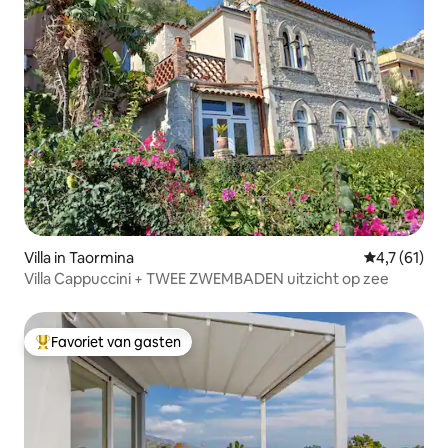
Villa in Taormina
Gemiddelde 
4,7 (61)
Villa Cappuccini + TWEE ZWEMBADEN uitzicht op zee
Favoriet van gasten
Topfavoriet van gasten