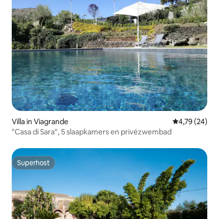
Villa in Viagrande
Gemiddelde be
4,79 (24)
"Casa di Sara", 5 slaapkamers en privézwembad
Superhost
Superhost