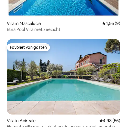
Villa in Mascalucia
Gemiddelde b
4,56 (9)
Etna Pool Villa met zeezicht
Favoriet van gasten
Favoriet van gasten
Villa in Acireale
Gemiddelde be
4,98 (56)
Elegante villa met uitzicht op de oceaan, groot zwembad