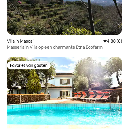
Villa in Mascali
Gemiddelde b
4,88 (8)
Masseria in Villa op een charmante Etna Ecofarm
Favoriet van gasten
Favoriet van gasten