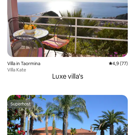
Villa in Taormina
Gemiddelde b
4,9 (77)
Villa Kate
Luxe villa's
Superhost
Superhost