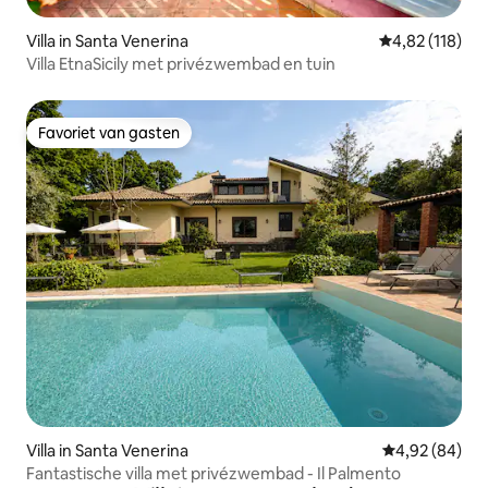
Villa in Santa Venerina
Gemiddelde beo
4,82 (118)
Villa EtnaSicily met privézwembad en tuin
Favoriet van gasten
Favoriet van gasten
Villa in Santa Venerina
Gemiddelde be
4,92 (84)
Fantastische villa met privézwembad - Il Palmento