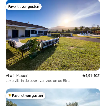
Favoriet van gasten
Favoriet van gasten
Villa in Mascali
Gemiddelde beo
4,91 (102)
Luxe villa in de buurt van zee en de Etna
Favoriet van gasten
Topfavoriet van gasten