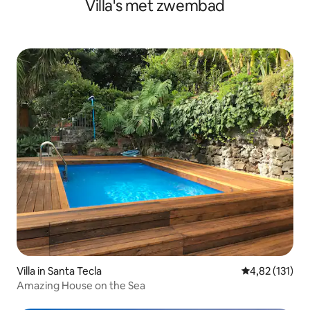
Villa's met zwembad
Villa in Santa Tecla
Gemiddelde be
4,82 (131)
Amazing House on the Sea