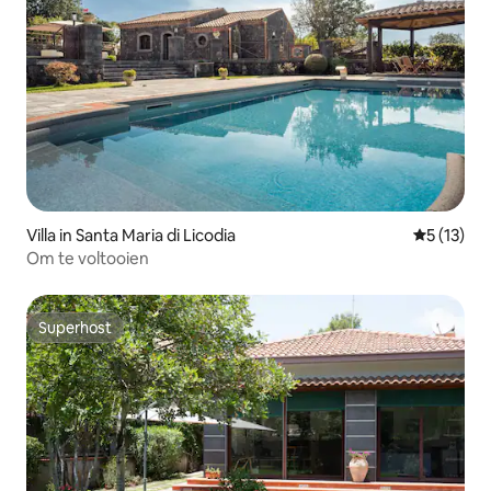
Villa in Santa Maria di Licodia
Gemiddeld
5 (13)
Om te voltooien
Superhost
Superhost