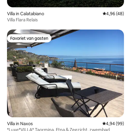
Villa in Calatabiano
Gemiddelde be
4,96 (48)
Villa Flara Relais
Favoriet van gasten
Favoriet van gasten
Villa in Naxos
Gemiddelde be
4,94 (99)
*Luxe*VILLA* Taormina, Etna & Zeezicht, zwembad