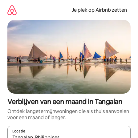
Ga
direct
Je plek op Airbnb zetten
naar
inhoud
Verblijven van een maand in Tangalan
Ontdek langetermijnwoningen die als thuis aanvoelen
voor een maand of langer.
Locatie
Wanneer er resultaten beschikbaar zijn, maak je een keuze met 