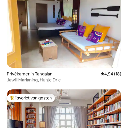
Privékamer in Tangalan
Gemiddelde be
4,94 (18)
Jawili Marianing, Huisje Drie
Favoriet van gasten
Topfavoriet van gasten