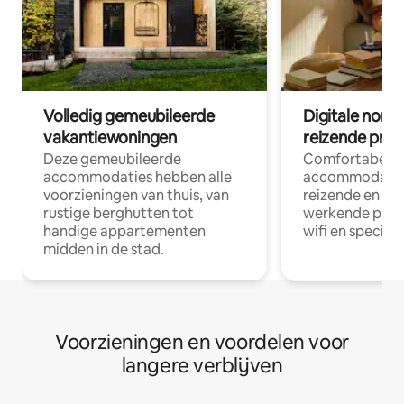
Volledig gemeubileerde
Digitale nom
vakantiewoningen
reizende prof
Deze gemeubileerde
Comfortabele
accommodaties hebben alle
accommodatie
voorzieningen van thuis, van
reizende en op
rustige berghutten tot
werkende profe
handige appartementen
wifi en special
midden in de stad.
Voorzieningen en voordelen voor
langere verblijven