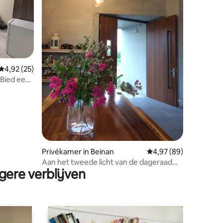
ecensies
Gemiddelde beoordeling van 4,92 op 5, 25 recensies
4,92 (25)
 Bied een
makkelijk
Privékamer in Beinan
Gemiddelde beoordelin
4,97 (89)
Aan het tweede licht van de dageraad
gere verblijven
B&B