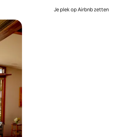
Je plek op Airbnb zetten
en of swipen.