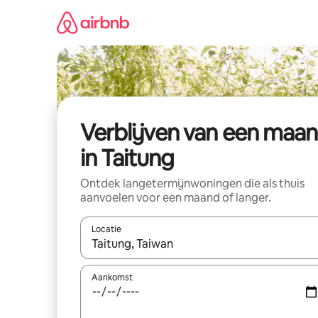
Ga
direct
naar
inhoud
Verblijven van een maa
in Taitung
Ontdek langetermijnwoningen die als thuis
aanvoelen voor een maand of langer.
Locatie
Wanneer er resultaten beschikbaar zijn, maak je 
Aankomst