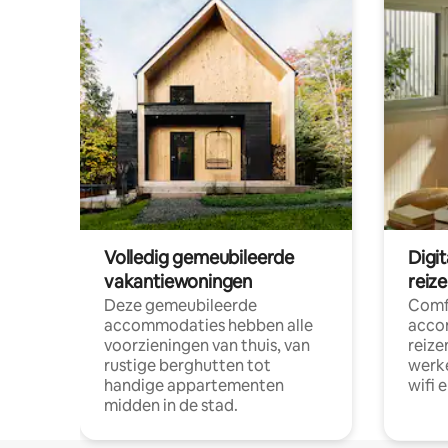
Volledig gemeubileerde
Digi
vakantiewoningen
reiz
Deze gemeubileerde
Comf
accommodaties hebben alle
acco
voorzieningen van thuis, van
reize
rustige berghutten tot
werke
handige appartementen
wifi 
midden in de stad.