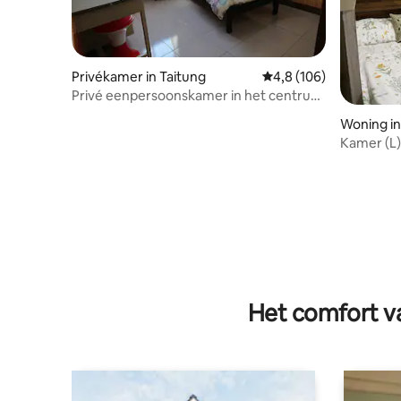
Privékamer in Taitung
Gemiddelde beoordelin
4,8 (106)
Privé eenpersoonskamer in het centrum
van Taitung (gedeelde badkamer)
Woning in
Kamer (L
verdiepin
Het comfort va