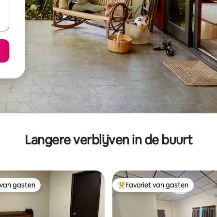
Langere verblijven in de buurt
 van gasten
Favoriet van gasten
 van gasten
Topfavoriet van gasten