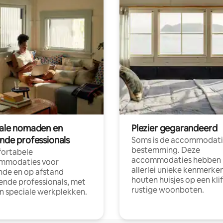
tale nomaden en
Plezier gegarandeerd
ende professionals
Soms is de accommodati
bestemming. Deze
ortabele
accommodaties hebben
mmodaties voor
allerlei unieke kenmerken
nde en op afstand
houten huisjes op een klif
nde professionals, met
rustige woonboten.
en speciale werkplekken.