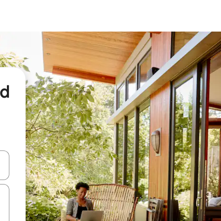
nd
een keuze met je de pijltjestoetsen omhoog en omlaag, óf door te tikk