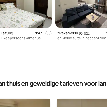
g van 4,8 op 5, 106 recensies
 Taitung
Gemiddelde beoordeling van 4,91 op 5, 55 r
4,91 (55)
Privékamer in 民權里
) Tweepersoonskamer 3e
Een kleine suite in het centrum
g zonder buitenraam
eenvoudige accommodatie Ge
overal in het centrum
n thuis en geweldige tarieven voor lan