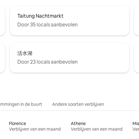
Taitung Nachtmarkt
Door 35 locals aanbevolen
活水湖
Door 23 locals aanbevolen
mmingen in de buurt
Andere soorten verblijven
Florence
Athene
Mi
Verblijven van een maand
Verblijven van een maand
Ver