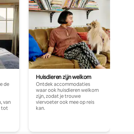
Huisdieren zijn welkom
e de
Ontdek accommodaties
waar ook huisdieren welkom
zijn, zodat je trouwe
, van
viervoeter ook mee op reis
 tot
kan.