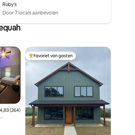
Ruby's
Door 7 locals aanbevolen
lequah
Favoriet van gasten
Topfavoriet van gasten
ecensies
emiddelde beoordeling van 4,83 op 5, 264 recensies
4,83 (264)