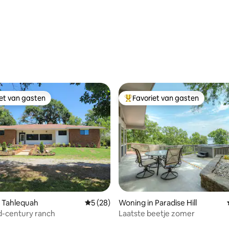
g van 4,95 op 5, 58 recensies
iet van gasten
Favoriet van gasten
iet van gasten
Topfavoriet van gasten
 Tahlequah
Gemiddelde beoordeling van 5 op 5, 28 r
5 (28)
Woning in Paradise Hill
d-century ranch
Laatste beetje zomer