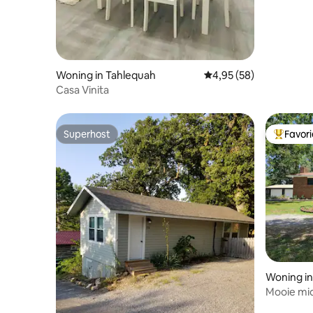
Woning in Tahlequah
Gemiddelde beoordelin
4,95 (58)
Casa Vinita
Superhost
Favor
Superhost
Topfavor
Woning in
Mooie mi