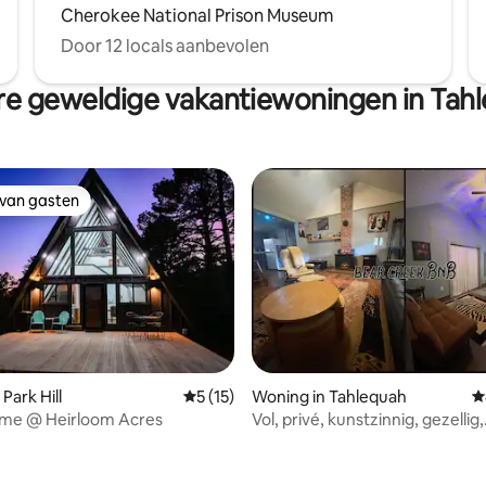
Cherokee National Prison Museum
Door 12 locals aanbevolen
e geweldige vakantiewoningen in Tah
 van gasten
 van gasten
Park Hill
Gemiddelde beoordeling van 5 op 5, 15 r
5 (15)
Woning in Tahlequah
G
ame @ Heirloom Acres
Vol, privé, kunstzinnig, gezellig,
kreekwoning!