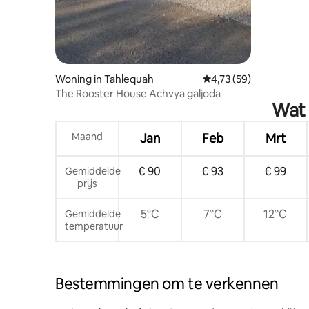
Woning in Tahlequah
Gemiddelde beoordelin
4,73 (59)
The Rooster House Achvya galjoda
Wat 
Maand
Jan
Feb
Mrt
€ 90
€ 93
€ 99
Gemiddelde
prijs
5°C
7°C
12°C
Gemiddelde
temperatuur
Bestemmingen om te verkennen