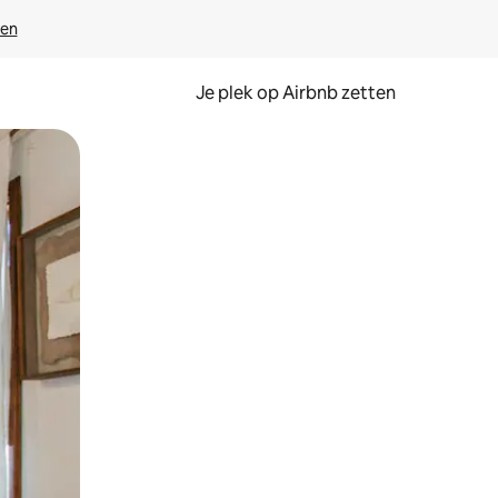
ven
Je plek op Airbnb zetten
en of swipen.