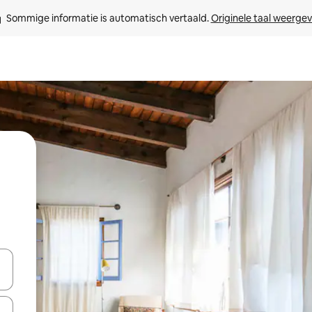
Sommige informatie is automatisch vertaald. 
Originele taal weerge
een keuze met je de pijltjestoetsen omhoog en omlaag, óf door te tikk