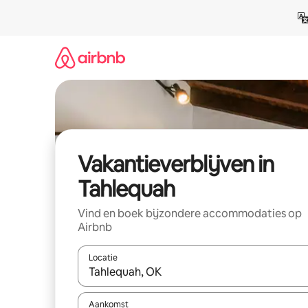
Ga
direct
naar
inhoud
Vakantieverblijven in
Tahlequah
Vind en boek bijzondere accommodaties op
Airbnb
Locatie
Wanneer er resultaten beschikbaar zijn, maak je 
Aankomst