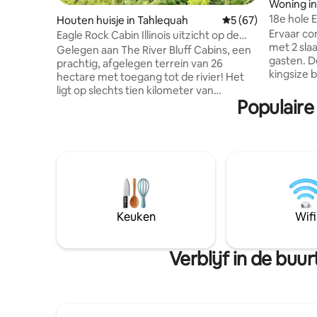
Woning in
18e hole 
Houten huisje in Tahlequah
Gemiddelde beoorde
5 (67)
Ervaar co
Eagle Rock Cabin Illinois uitzicht op de
met 2 sla
rivier
Gelegen aan The River Bluff Cabins, een
gasten. D
prachtig, afgelegen terrein van 26
kingsize 
hectare met toegang tot de rivier! Het
volledig 
ligt op slechts tien kilometer van
beschikt 
Populaire
Tahlequah. De hut heeft twee
extra twe
slaapkamers met elk een queensize bed
en compl
en een tweepersoonsbed en twee
volledig 
badkamers. De onlangs gerenoveerde
wasruimte
keuken en badkamers zijn van alle
badkamer 
moderne gemakken voorzien en de
grote omh
vintage inrichting rond de hut zorgt voor
achtertui
een unieke ervaring. Adelaars, herten en
met uitzi
andere wilde dieren worden regelmatig
Keuken
Wifi
golfbaan.
gezien. De accommodatie heeft ook nog
en privacy
een hut voor acht personen, vier
glampingplaatsen en zes campers.
Verblijf in de bu