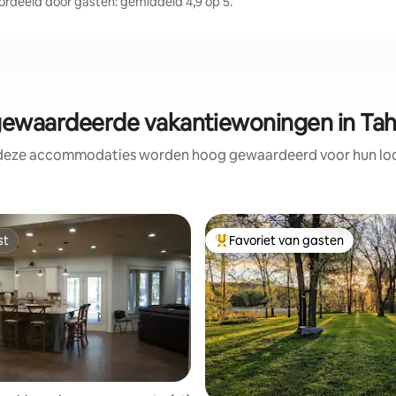
deeld door gasten: gemiddeld 4,9 op 5.
ewaardeerde vakantiewoningen in Tah
 deze accommodaties worden hoog gewaardeerd voor hun loca
st
Favoriet van gasten
st
Topfavoriet van gasten