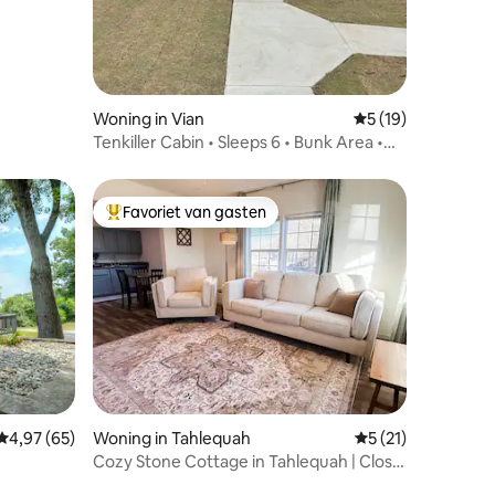
Woning in Vian
Gemiddelde beoord
5 (19)
Tenkiller Cabin • Sleeps 6 • Bunk Area •
Views
Favoriet van gasten
Topfavoriet van gasten
ecensies
Gemiddelde beoordeling van 4,97 op 5, 65 recensies
4,97 (65)
Woning in Tahlequah
Gemiddelde beoord
5 (21)
Cozy Stone Cottage in Tahlequah | Close
to NSU