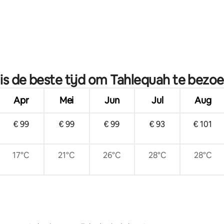
g van 4,73 op 5, 59 recensies
is de beste tijd om Tahlequah te bezo
Apr
Mei
Jun
Jul
Aug
€ 99
€ 99
€ 99
€ 93
€ 101
17°C
21°C
26°C
28°C
28°C