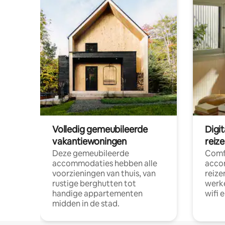
Volledig gemeubileerde
Digi
vakantiewoningen
reiz
Deze gemeubileerde
Comf
accommodaties hebben alle
acco
voorzieningen van thuis, van
reize
rustige berghutten tot
werke
handige appartementen
wifi 
midden in de stad.