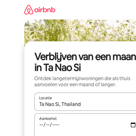
Ga
direct
naar
inhoud
Verblijven van een maa
in Ta Nao Si
Ontdek langetermijnwoningen die als thuis
aanvoelen voor een maand of langer.
Locatie
Wanneer er resultaten beschikbaar zijn, maak je 
Aankomst