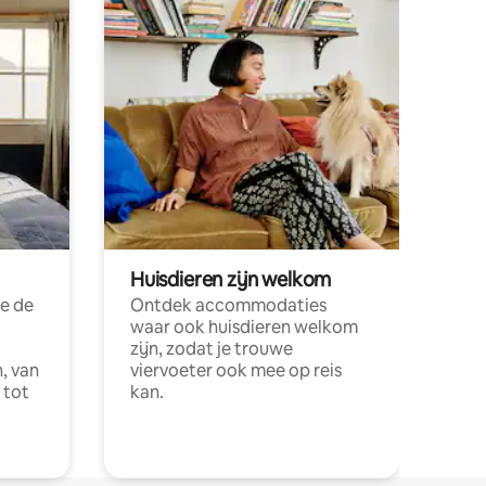
Huisdieren zijn welkom
e de
Ontdek accommodaties
waar ook huisdieren welkom
zijn, zodat je trouwe
, van
viervoeter ook mee op reis
 tot
kan.