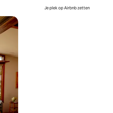
Je plek op Airbnb zetten
en of swipen.