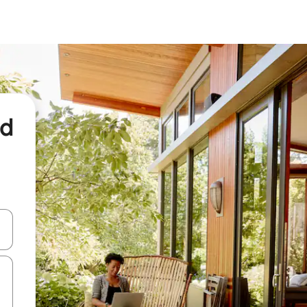
nd
een keuze met je de pijltjestoetsen omhoog en omlaag, óf door te tikk