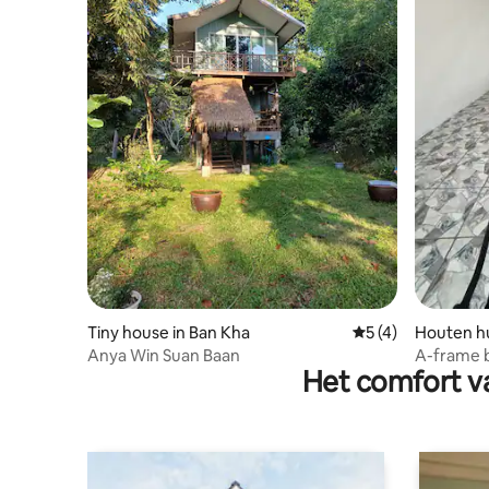
Tiny house in Ban Kha
Gemiddelde beoord
5 (4)
Houten hu
Anya Win Suan Baan
A-frame b
Het comfort va
Ratchabur