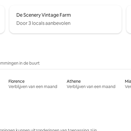
De Scenery Vintage Farm
Door 3 locals aanbevolen
mmingen in de buurt
Florence
Athene
Mi
Verblijven van een maand
Verblijven van een maand
Ver
oningen kunnen uitzonderingen van toepassing zijn.