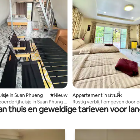
eling van 5 op 5, 4 recensies
isje in Suan Phueng
Nieuwe accommodatie
Nieuw
Appartement in สวนผึ้ง
oerderijhuisje in Suan Phung -
Rustig verblijf omgeven door d
n thuis en geweldige tarieven voor lan
i