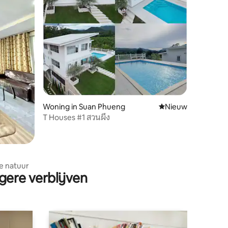
Woning in Suan Phueng
Nieuwe accommoda
Nieuw
T Houses #1 สวนผึ้ง
e natuur
gere verblijven