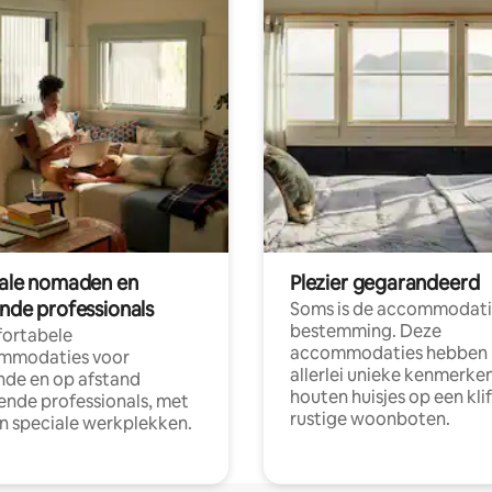
tale nomaden en
Plezier gegarandeerd
ende professionals
Soms is de accommodati
bestemming. Deze
ortabele
accommodaties hebben
mmodaties voor
allerlei unieke kenmerken
nde en op afstand
houten huisjes op een klif
nde professionals, met
rustige woonboten.
en speciale werkplekken.