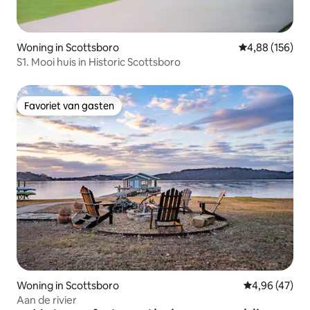
Woning in Scottsboro
Gemiddelde beo
4,88 (156)
S1. Mooi huis in Historic Scottsboro
Favoriet van gasten
Favoriet van gasten
Woning in Scottsboro
Gemiddelde be
4,96 (47)
Aan de rivier