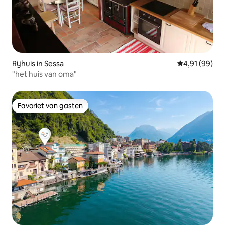
Rijhuis in Sessa
Gemiddelde be
4,91 (99)
"het huis van oma"
Favoriet van gasten
Favoriet van gasten