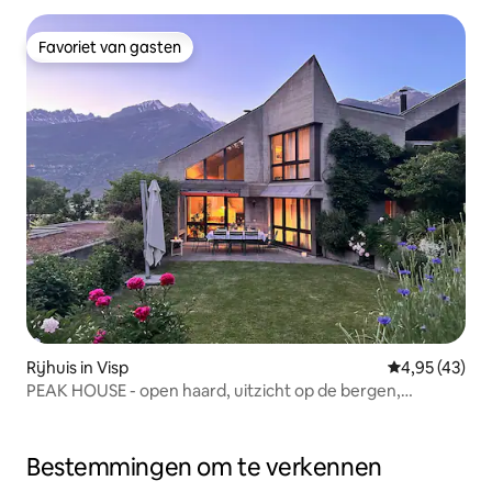
Favoriet van gasten
Favoriet van gasten
Rijhuis in Visp
Gemiddelde be
4,95 (43)
PEAK HOUSE - open haard, uitzicht op de bergen,
privétuin
Bestemmingen om te verkennen