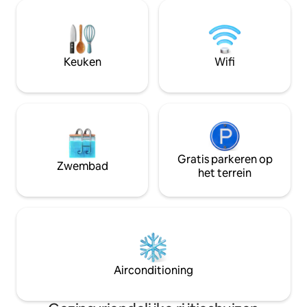
opslagruimte voor 
gebouw. 5 minuten lopen naar
inbegrepen in beide ric
treinstation Serrières Denner-
heeft 2 parkeerpla
supermarkt naast de deur.
grote tuin. De nabijheid van Duitsland,
Tweepersoonsbed (queensize) 180/200
zoals het Bodenme
Keuken
Wifi
bewakingscamera aanwezig op de
verblijf compleet.
overloop
Gratis parkeren op
Zwembad
het terrein
Airconditioning