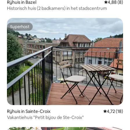
Rijhuis in Bazel
Gemiddelde b
4,88 (8)
Historisch huis (2 badkamers) in het stadscentrum
Superhost
Superhost
Rijhuis in Sainte-Croix
Gemiddelde b
4,72 (18)
Vakantiehuis "Petit bijou de Ste-Croix"