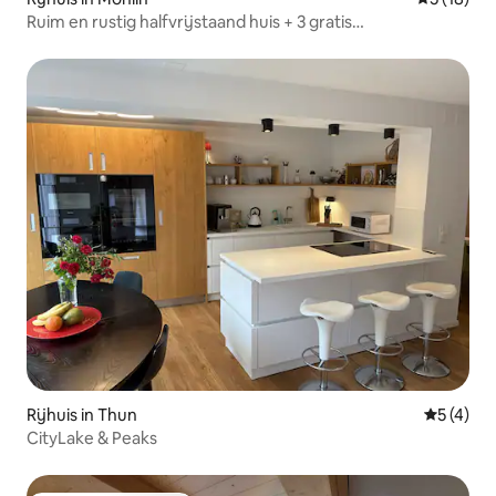
Ruim en rustig halfvrijstaand huis + 3 gratis
parkeerplaatsen
Rijhuis in Thun
Gemiddeld
5 (4)
CityLake & Peaks