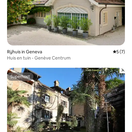
Rijhuis in Geneva
Gemiddeld
5 (7)
Huis en tuin - Genève Centrum
Superhost
Superhost