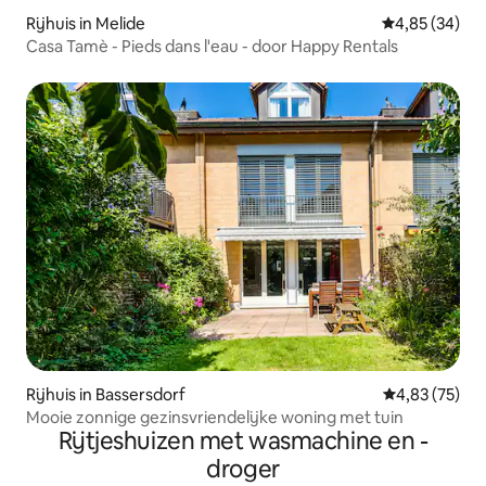
Rijhuis in Melide
Gemiddelde be
4,85 (34)
Casa Tamè - Pieds dans l'eau - door Happy Rentals
Rijhuis in Bassersdorf
Gemiddelde be
4,83 (75)
Mooie zonnige gezinsvriendelijke woning met tuin
Rijtjeshuizen met wasmachine en -
droger