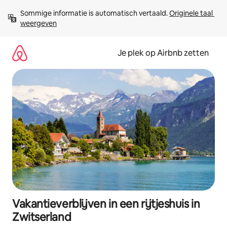
Ga
Sommige informatie is automatisch vertaald. 
Originele taal 
direct
weergeven
naar
inhoud
Je plek op Airbnb zetten
Vakantieverblijven in een rijtjeshuis in
Zwitserland