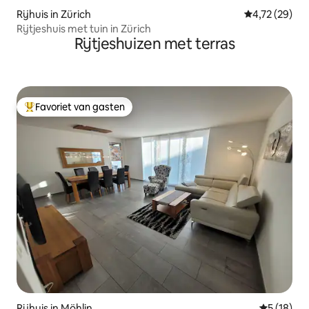
Rijhuis in Zürich
Gemiddelde be
4,72 (29)
Rijtjeshuis met tuin in Zürich
Rijtjeshuizen met terras
Favoriet van gasten
Topfavoriet van gasten
Rijhuis in Möhlin
Gemiddelde
5 (18)