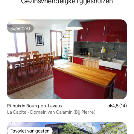
Gezinsvriendelijke rijtjeshuizen
Superhost
Superhost
Rijhuis in Bourg-en-Lavaux
Gemiddelde 
4,5 (14)
La Capite - Domein van Calamin (Bij Pierre)
Favoriet van gasten
Favoriet van gasten