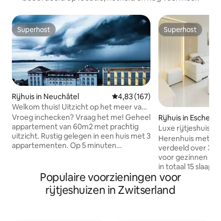
Superhost
Superhost
Superhost
Superhost
Rijhuis in Neuchâtel
Gemiddelde beoordeling van 4,8
4,83 (167)
Welkom thuis! Uitzicht op het meer van
60 m2
Vroeg inchecken? Vraag het me! Geheel
Rijhuis in Eschenz
appartement van 60m2 met prachtig
Luxe rijtjeshuis
uitzicht. Rustig gelegen in een huis met 3
Herenhuis met ze
appartementen. Op 5 minuten
verdeeld over 3 ve
loopafstand van het strand. Openbaar
voor gezinnen en 
vervoer + gratis museumtickets met de
in totaal 15 slaapp
toeristenkaart INBEGREPEN bij het
Populaire voorzieningen voor
verdeeld in 1 twe
appartement. De bushalte is op 2
combineerbare e
rijtjeshuizen in Zwitserland
stappen afstand.Het stadscentrum is in
3 badkamers, die
7 minuten met de bus te bereiken.Lijn
afhankelijk van d
102 elke 10 minuten gedurende de dag.
wasmachine en dr
Parkeren (beperkte tijd) voor het