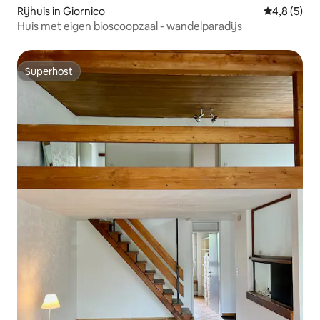
Rijhuis in Giornico
Gemiddelde 
4,8 (5)
Huis met eigen bioscoopzaal - wandelparadijs
Superhost
Superhost