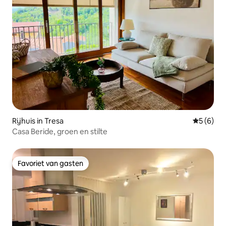
Rijhuis in Tresa
Gemiddeld
5 (6)
Casa Beride, groen en stilte
Favoriet van gasten
Favoriet van gasten