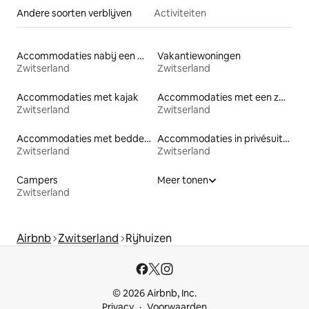
Andere soorten verblijven
Activiteiten
Accommodaties nabij een meer
Vakantiewoningen
Zwitserland
Zwitserland
Accommodaties met kajak
Accommodaties met een zwembad
Zwitserland
Zwitserland
Accommodaties met bedden op toegankelijke hoogte
Accommodaties in privésuites
Zwitserland
Zwitserland
Campers
Meer tonen
Zwitserland
Airbnb
Zwitserland
Rijhuizen
© 2026 Airbnb, Inc.
Privacy
Voorwaarden