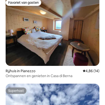
Favoriet van gasten
Favoriet van gasten
Rijhuis in Pianezzo
Gemiddelde be
4,86 (14)
Ontspannen en genieten in Casa di Berna
Superhost
Superhost