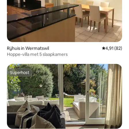
Rijhuis in Wermatswil
Gemiddelde be
4,91 (82)
Hoppe-villa met 5 slaapkamers
Superhost
Superhost