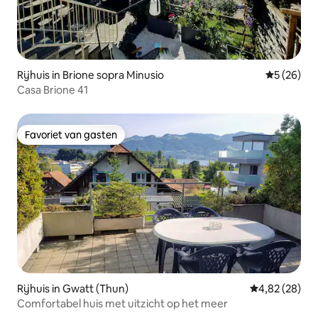
Rijhuis in Brione sopra Minusio
Gemiddelde
5 (26)
Casa Brione 41
Favoriet van gasten
Favoriet van gasten
Rijhuis in Gwatt (Thun)
Gemiddelde be
4,82 (28)
Comfortabel huis met uitzicht op het meer