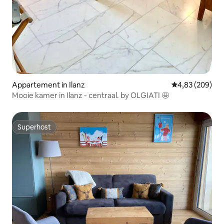
Appartement in Ilanz
Gemiddelde beo
4,83 (209)
Mooie kamer in Ilanz - centraal. by OLGIATI 🤩
Superhost
Superhost