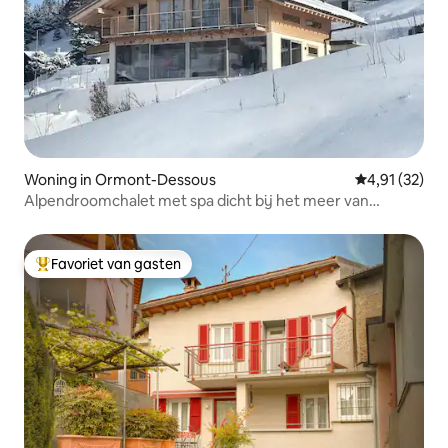
Woning in Ormont-Dessous
Gemiddelde be
4,91 (32)
Alpendroomchalet met spa dicht bij het meer van
Genève
Favoriet van gasten
Topfavoriet van gasten