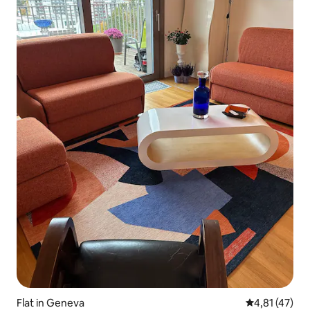
Flat in Geneva
Gemiddelde b
4,81 (47)