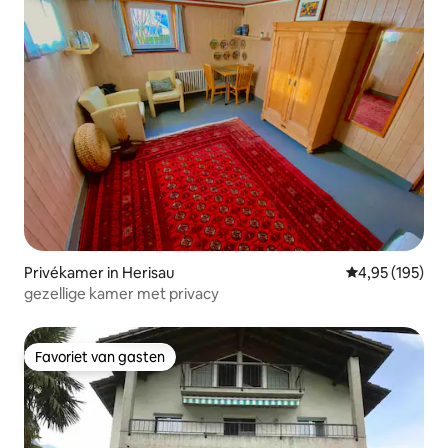
Privékamer in Herisau
Gemiddelde beo
4,95 (195)
gezellige kamer met privacy
Favoriet van gasten
Favoriet van gasten