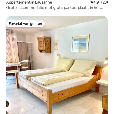
Appartement in Lausanne
Gemiddelde be
4,91 (23)
Grote accommodatie met gratis parkeerplaats, in het
stadscentrum!
Favoriet van gasten
Favoriet van gasten