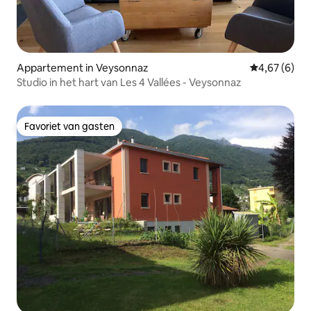
Appartement in Veysonnaz
Gemiddelde b
4,67 (6)
Studio in het hart van Les 4 Vallées - Veysonnaz
Favoriet van gasten
Favoriet van gasten