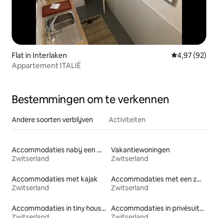
Flat in Interlaken
Gemiddelde be
4,97 (92)
Appartement ITALIË
Bestemmingen om te verkennen
Andere soorten verblijven
Activiteiten
Accommodaties nabij een meer
Vakantiewoningen
Zwitserland
Zwitserland
Accommodaties met kajak
Accommodaties met een zwembad
Zwitserland
Zwitserland
Accommodaties in tiny houses
Accommodaties in privésuites
Zwitserland
Zwitserland