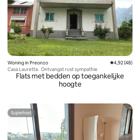
Woning in Preonzo
Gemiddelde be
4,92 (48)
Casa Lauretta. Ontvangst rust sympathie
Flats met bedden op toegankelijke
hoogte
Superhost
Superhost