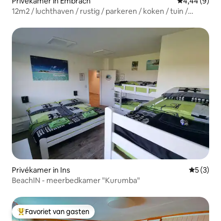
Privékamer in Embrach
Gemiddelde b
4,44 (9)
12m2 / luchthaven / rustig / parkeren / koken / tuin /
fitnessruimte
Privékamer in Ins
Gemiddeld
5 (3)
BeachIN - meerbedkamer "Kurumba"
Favoriet van gasten
Topfavoriet van gasten