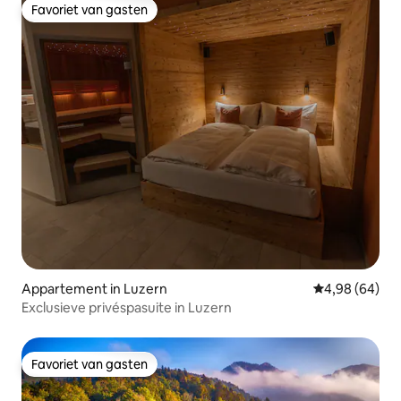
Favoriet van gasten
Favoriet van gasten
Appartement in Luzern
Gemiddelde be
4,98 (64)
Exclusieve privéspasuite in Luzern
Favoriet van gasten
Favoriet van gasten