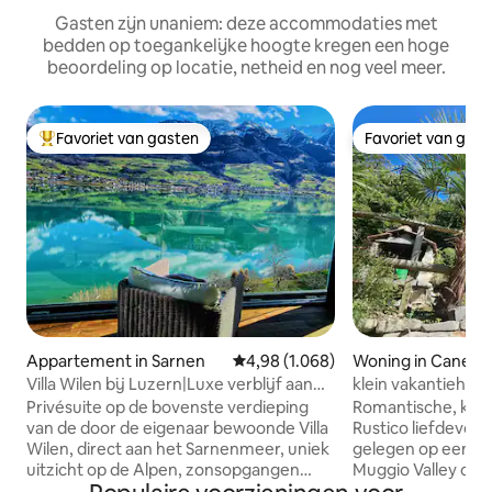
Gasten zijn unaniem: deze accommodaties met
bedden op toegankelijke hoogte kregen een hoge
beoordeling op locatie, netheid en nog veel meer.
Favoriet van gasten
Favoriet van gas
Topfavoriet van gasten
Favoriet van gas
Appartement in Sarnen
Gemiddelde beoordeling van 4,98 
4,98 (1.068)
Woning in Canegg
Villa Wilen bij Luzern|Luxe verblijf aan
klein vakantiehuis
het meer
Privésuite op de bovenste verdieping
Romantische, klei
van de door de eigenaar bewoonde Villa
Rustico liefdevol i
Wilen, direct aan het Sarnenmeer, uniek
gelegen op een zo
uitzicht op de Alpen, zonsopgangen
Muggio Valley op
Ruime slaapkamer met thuisbioscoop,
zeespiegel, boven Mendr