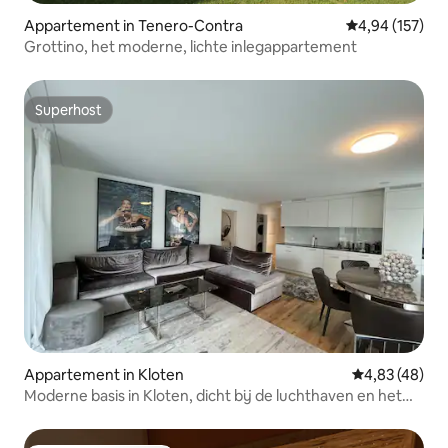
Appartement in Tenero-Contra
Gemiddelde beo
4,94 (157)
Grottino, het moderne, lichte inlegappartement
Superhost
Superhost
Appartement in Kloten
Gemiddelde be
4,83 (48)
Moderne basis in Kloten, dicht bij de luchthaven en het
treinstation