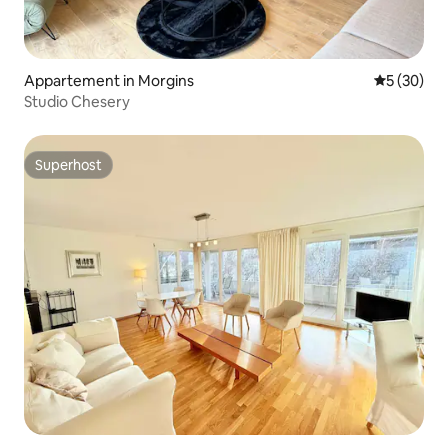
Appartement in Morgins
Gemiddelde
5 (30)
Studio Chesery
Superhost
Superhost