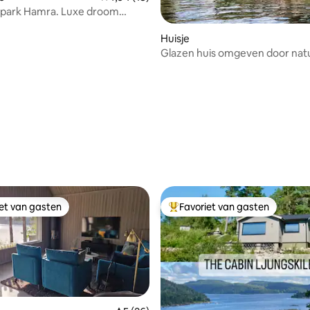
g van 4,95 op 5, 73 recensies
 park Hamra. Luxe droom
e bewoonde wereld.
Huisje
Glazen huis omgeven door nat
Absolute stilte
iet van gasten
Favoriet van gasten
iet van gasten
Topfavoriet van gasten