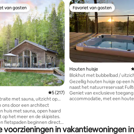
iet van gasten
Favoriet van gasten
iet van gasten
Favoriet van gasten
 van 4,98 op 5, 132 recensies
Houten huisje
G
Blokhut met bubbelbad / uitzic
en vallei
Gezellig houten huisje op een 
naast het natuurreservaat Fullt
Gemiddelde beoordeling van 5 op 5, 217 r
5 (217)
Geniet van exclusieve toegang 
accommodatie, met een houten
traite met sauna, uitzicht op
een eigen hot tub en uitzicht op
en de skipistes
 ons door een architect
Binnen: slaaploft, slaapkamer,
 huis met sauna, open haard
badkamer en een woonkamer 
t op het meer en de skipistes.
haard. EV-opladen op het terrein. Ide
n fietspaden beginnen direct
voor koppels en gezinnen die 
e voorzieningen in vakantiewoningen 
 in de zomer is er een
zijn naar een rustig uitje in de 
ger en roeiboot bij het meer.