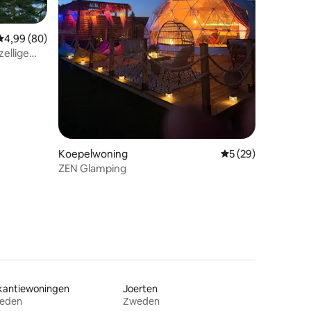
ecensies
Gemiddelde beoordeling van 4,99 op 5, 80 recensies
4,99 (80)
ellige
zee
Koepelwoning
Gemiddelde beoorde
5 (29)
ZEN Glamping
kantiewoningen
Joerten
eden
Zweden