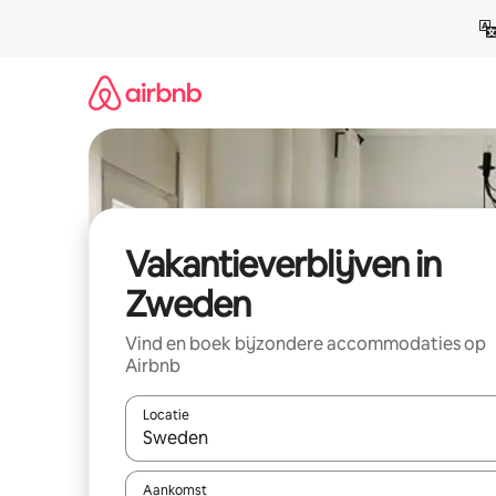
Ga
direct
naar
inhoud
Vakantieverblijven in
Zweden
Vind en boek bijzondere accommodaties op
Airbnb
Locatie
Wanneer er resultaten beschikbaar zijn, maak je 
Aankomst