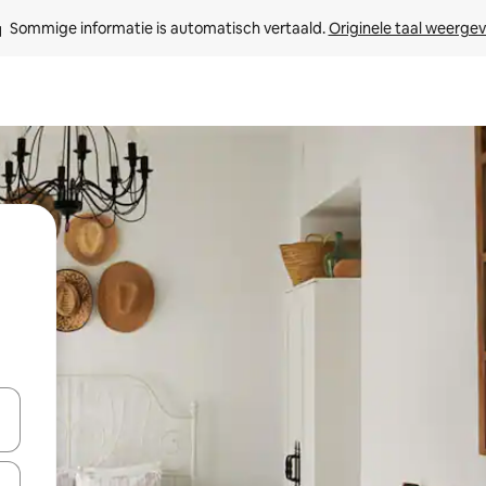
Sommige informatie is automatisch vertaald. 
Originele taal weerge
een keuze met je de pijltjestoetsen omhoog en omlaag, óf door te tikk