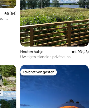
Gemiddelde beoordeling van 5 op 5, 64 recensies
5 (64)
uur.
Houten huisje
Gemiddelde beoordeli
4,93 (43)
Uw eigen eiland en privésauna
Favoriet van gasten
Favoriet van gasten