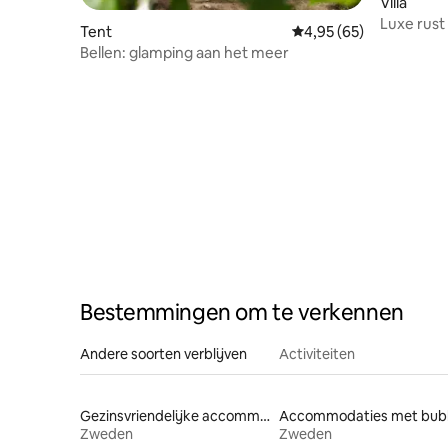
Villa
Luxe rust
Tent
Gemiddelde beoordelin
4,95 (65)
Bellen: glamping aan het meer
Bestemmingen om te verkennen
Andere soorten verblijven
Activiteiten
Gezinsvriendelijke accommodaties
Zweden
Zweden