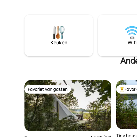
sociaal samenzijn en heerlijke diners,
Het skigeb
maar ook de mogelijkheid om de deur
afstand en
achter je te sluiten (9 slaapkamers - 10
om over h
slaapplaatsen inclusief beddengoed en
liften te lo
handdoeken).
slaapkame
keuken en
auto's. Door de grootste dagbladen van
Keuken
Wifi
Zweden ui
geliefde A
Ande
Favoriet van gasten
Favor
Favoriet van gasten
Topfavor
Tiny hous