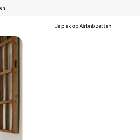
ven
Je plek op Airbnb zetten
en of swipen.