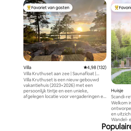
Favoriet van gasten
Favor
Topfavoriet van gasten
Topfavor
Villa
Gemiddelde beoordeling
4,98 (132)
Villa Kruthuset aan zee | Saunafloat |
Eenpersoonskamer
Villa Kruthuset is een nieuw gebouwd
vakantiehuis (2023+2026) met een
Huisje
persoonlijk tintje en een unieke,
afgelegen locatie voor vergaderingen en
Scandi-re
bijeenkomsten. Gelegen in de buitenste
het meer 
Welkom in
archipel en het natuurreservaat Femöre
ontworpen
met de mogelijkheid voor zowel een
en uitzich
actief verblijf als tijd om te ontspannen.
Wandel- e
Geniet van een sauna, een kajaktocht of
Populair
buiten en
kook samen. Er is voldoende ruimte voor
privéstei