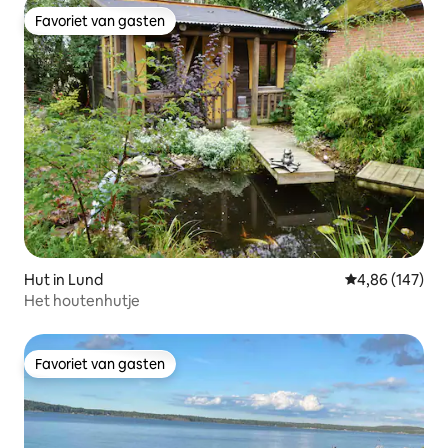
Favoriet van gasten
Favoriet van gasten
Hut in Lund
Gemiddelde beo
4,86 (147)
Het houtenhutje
Favoriet van gasten
Favoriet van gasten