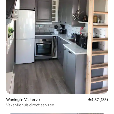
Woning in Västervik
Gemiddelde beo
4,87 (138)
Vakantiehuis direct aan zee.