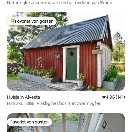
Natuurlijke accommodatie in het midden van Skåne
Favoriet van gasten
Topfavoriet van gasten
Huisje in Alvesta
Gemiddelde beo
4,96 (141)
Himlakull B&B. Vlakbij het bos met zwemvijfer.
Favoriet van gasten
Favoriet van gasten