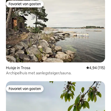
Favoriet van gasten
Favoriet van gasten
Huisje in Trosa
Gemiddelde beo
4,94 (115)
Archipelhuis met aanlegsteiger/sauna.
Favoriet van gasten
Favoriet van gasten