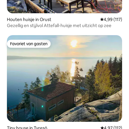
Houten huisje in Orust
Gemiddelde beo
4,99 (117)
Gezellig en stijlvol Attefall-huisje met uitzicht op zee
Favoriet van gasten
Favoriet van gasten
Tiny house in Tyresö
Gemiddelde be
4,97 (112)