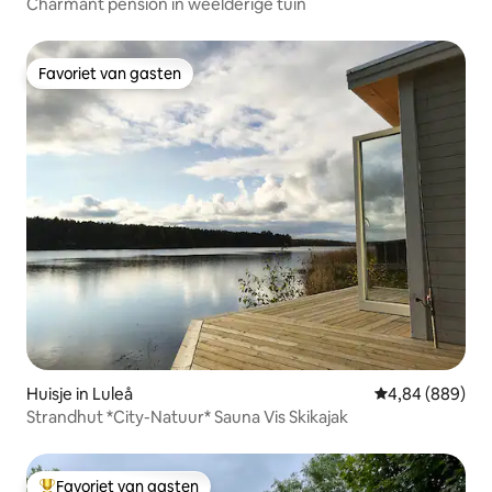
Charmant pension in weelderige tuin
Favoriet van gasten
Favoriet van gasten
Huisje in Luleå
Gemiddelde beo
4,84 (889)
Strandhut *City-Natuur* Sauna Vis Skikajak
Favoriet van gasten