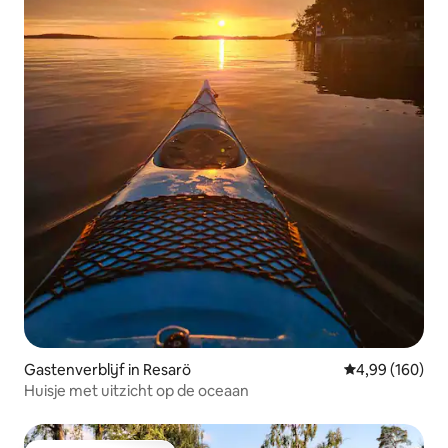
Gastenverblijf in Resarö
Gemiddelde beo
4,99 (160)
Huisje met uitzicht op de oceaan