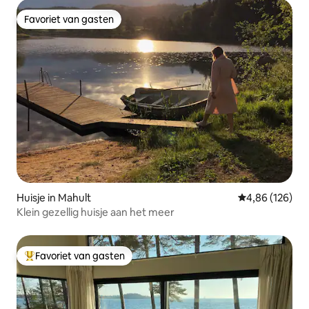
Favoriet van gasten
Favoriet van gasten
Huisje in Mahult
Gemiddelde beo
4,86 (126)
Klein gezellig huisje aan het meer
Favoriet van gasten
Topfavoriet van gasten