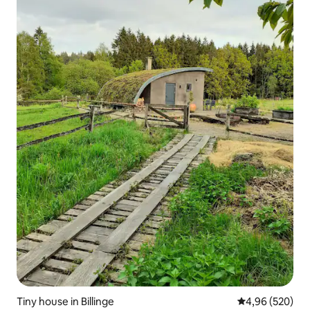
Tiny house in Billinge
Gemiddelde beo
4,96 (520)