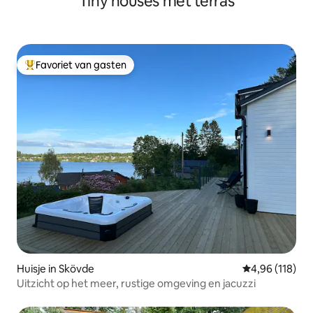
Tiny houses met terras
Favoriet van gasten
Topfavoriet van gasten
Huisje in Skövde
Gemiddelde beo
4,96 (118)
Uitzicht op het meer, rustige omgeving en jacuzzi