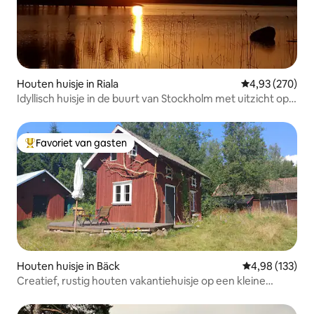
Houten huisje in Riala
Gemiddelde beo
4,93 (270)
Idyllisch huisje in de buurt van Stockholm met uitzicht op
het meer.
Favoriet van gasten
Topfavoriet van gasten
Houten huisje in Bäck
Gemiddelde beo
4,98 (133)
Creatief, rustig houten vakantiehuisje op een kleine
boerderij