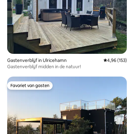
Gastenverblijf in Ulricehamn
Gemiddelde beo
4,96 (153)
Gastenverblijf midden in de natuur!
Favoriet van gasten
Favoriet van gasten