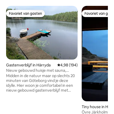
Favoriet van gasten
Favoriet van gas
Favoriet van gasten
Favoriet van gas
Gastenverblijf in Härryda
Gemiddelde beoordeling van 4,9
4,98 (194)
Nieuw gebouwd huisje met sauna,
badkuip en eigen aanlegsteiger
Midden in de natuur maar op slechts 20
minuten van Göteborg vind je deze
idylle. Hier woon je comfortabel in een
nieuw gebouwd gastenverblijf met
open haard, houtgestookte sauna en
hottub. Rondom het hele huis is het
grote terras. Hieronder is een gezellig
Tiny house in Hov
pad (50 m) naar de eigen aanlegsteiger
Övre Järkholmen