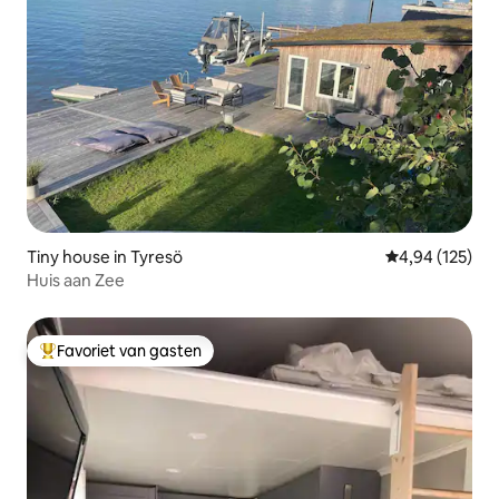
Tiny house in Tyresö
Gemiddelde beo
4,94 (125)
Huis aan Zee
Favoriet van gasten
Topfavoriet van gasten