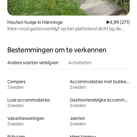
Houten huisje in Hänninge
Gemiddelde beo
4,99 (271)
Klein rood gastenverblijf op het platteland dicht bij de
natuur.
Bestemmingen om te verkennen
Andere soorten verblijven
Activiteiten
Campers
Accommodaties met bubbelbad
Zweden
Zweden
Luxe accommodaties
Gezinsvriendelijke accommodaties
Zweden
Zweden
Vakantiewoningen
Joerten
Zweden
Zweden
Rijhuizen
Meer tonen