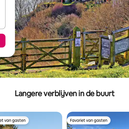
Langere verblijven in de buurt
iet van gasten
Favoriet van gasten
iet van gasten
Favoriet van gasten