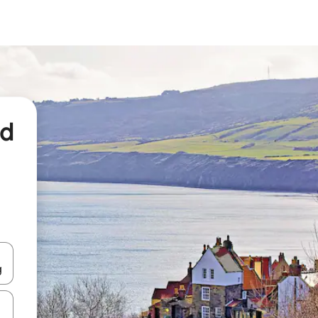
nd
een keuze met je de pijltjestoetsen omhoog en omlaag, óf door te tikk