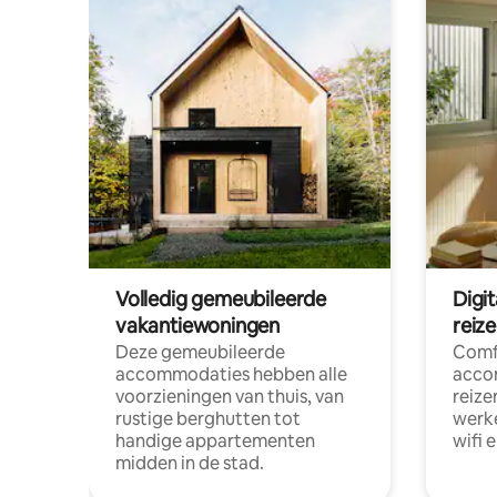
Volledig gemeubileerde
Digi
vakantiewoningen
reiz
Deze gemeubileerde
Comf
accommodaties hebben alle
acco
voorzieningen van thuis, van
reize
rustige berghutten tot
werke
handige appartementen
wifi 
midden in de stad.