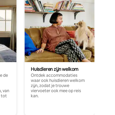
Huisdieren zijn welkom
e de
Ontdek accommodaties
waar ook huisdieren welkom
zijn, zodat je trouwe
, van
viervoeter ook mee op reis
 tot
kan.