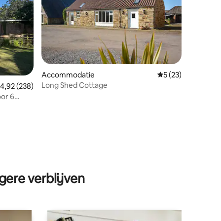
Accommodatie
Gemiddelde beoord
5 (23)
Long Shed Cottage
emiddelde beoordeling van 4,92 op 5, 238 recensies
4,92 (238)
oor 6
ecensies
gere verblijven