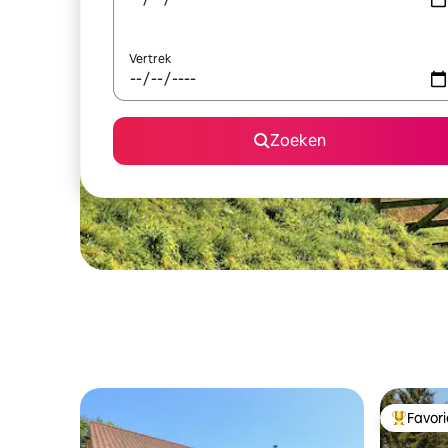
Vertrek
Zoeken
Favor
Topfavor