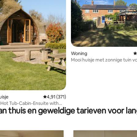
ing van 4,8 op 5, 5 recensies
Woning
G
Mooi huisje met zonnige tuin v
personen
isje
Gemiddelde beoordeling van 4,91 op 5, 371 r
4,91 (371)
Hot Tub-Cabin-Ensuite with
n thuis en geweldige tarieven voor lan