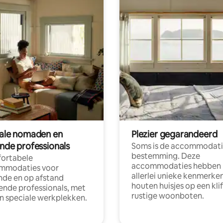
tale nomaden en
Plezier gegarandeerd
ende professionals
Soms is de accommodati
bestemming. Deze
ortabele
accommodaties hebben
mmodaties voor
allerlei unieke kenmerken
nde en op afstand
houten huisjes op een klif
nde professionals, met
rustige woonboten.
en speciale werkplekken.