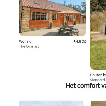
Woning
Gemiddelde beoordel
4,8 (5)
The Granary
Houten hu
Standard-
Het comfort va
Shower