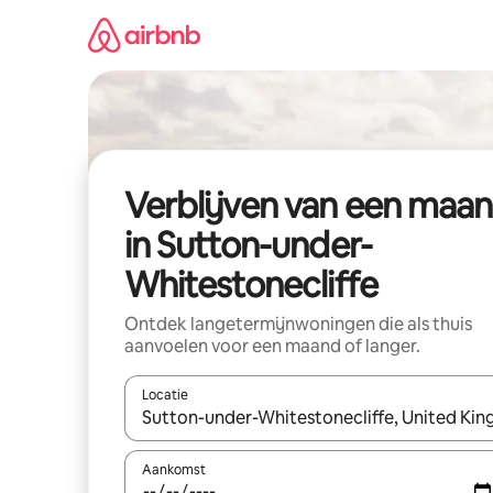
Ga
direct
naar
inhoud
Verblijven van een maa
in Sutton-under-
Whitestonecliffe
Ontdek langetermijnwoningen die als thuis
aanvoelen voor een maand of langer.
Locatie
Wanneer er resultaten beschikbaar zijn, maak je 
Aankomst