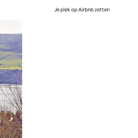
Je plek op Airbnb zetten
en of swipen.