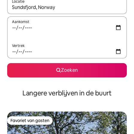
Locatie
Wanneer er resultaten beschikbaar zijn, maak je een keuze met 
Aankomst
Vertrek
Zoeken
Langere verblijven in de buurt
Favoriet van gasten
Favoriet van gasten