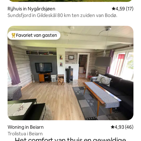
Rijhuis in Nygårdsjøen
Gemiddelde be
4,59 (17)
Sundsfjord in Gildeskål 80 km ten zuiden van Bodø.
Favoriet van gasten
Topfavoriet van gasten
Woning in Beiarn
Gemiddelde be
4,93 (46)
Trolistua i Beiarn
Het comfort van thuis en geweldige