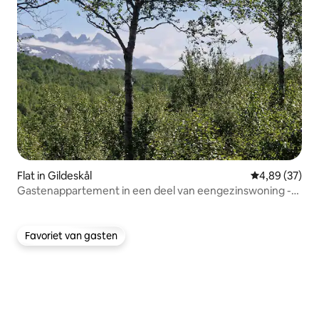
Flat in Gildeskål
Gemiddelde be
4,89 (37)
Gastenappartement in een deel van eengezinswoning -
Gildeskål
Favoriet van gasten
Favoriet van gasten