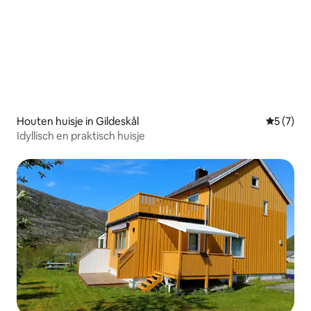
Houten huisje in Gildeskål
Gemiddeld
5 (7)
Idyllisch en praktisch huisje