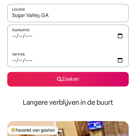
Locatie
Wanneer er resultaten beschikbaar zijn, maak je een keuze met 
Aankomst
Vertrek
Zoeken
Langere verblijven in de buurt
Favoriet van gasten
Topfavoriet van gasten