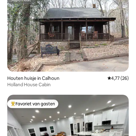
Superhost
Houten huisje in Calhoun
Gemiddelde be
4,77 (26)
Holland House Cabin
Favoriet van gasten
Topfavoriet van gasten