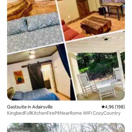
Gastsuite in Adairsville
Gemiddelde beo
4,96 (198)
KingbedFullKitchenFirePitNearRome WIFI CozyCountry
Superhost