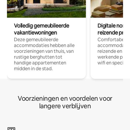
Volledig gemeubileerde
Digitale nom
vakantiewoningen
reizende prof
Deze gemeubileerde
Comfortabele
accommodaties hebben alle
accommodatie
voorzieningen van thuis, van
reizende en op
rustige berghutten tot
werkende profe
handige appartementen
wifi en special
midden in de stad.
Voorzieningen en voordelen voor
langere verblijven