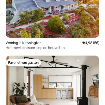
Woning in Kennington
Gemiddelde be
4,98 (56)
Het toevluchtsoord op de heuveltop
Favoriet van gasten
Favoriet van gasten