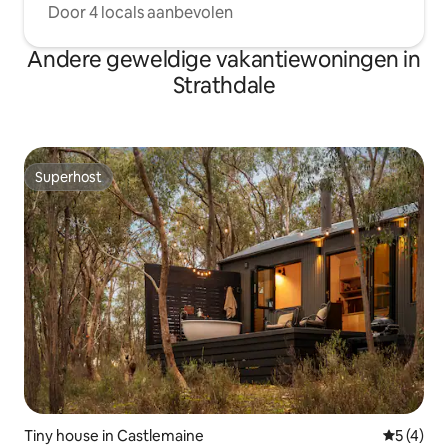
Door 4 locals aanbevolen
Andere geweldige vakantiewoningen in
Strathdale
Superhost
Superhost
Tiny house in Castlemaine
Gemiddeld
5 (4)