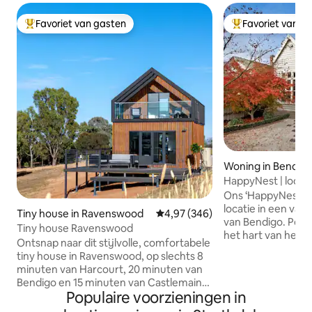
Favoriet van gasten
Favoriet van g
Topfavoriet van gasten
Topfavoriet van 
Woning in Bendig
HappyNest | loop 
bezienswaardighe
Ons ‘HappyNest’ li
locatie in een va
Tiny house in Ravenswood
Gemiddelde beoordeling van 4,9
4,97 (346)
van Bendigo. Perfe
Tiny house Ravenswood
het hart van het 
Ontsnap naar dit stijlvolle, comfortabele
loopafstand van de
tiny house in Ravenswood, op slechts 8
restaurants, tenn
minuten van Harcourt, 20 minuten van
ziekenhuizen. Geniet van een brunch,
Bendigo en 15 minuten van Castlemaine.
lunch of afhaalmaa
Populaire voorzieningen in
Omgeven door vredig bushland en
gerenoveerde Fox 
glooiende heuvels, en de thuisbasis van