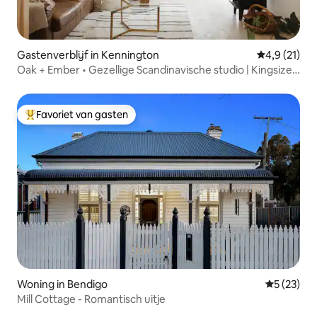
Gastenverblijf in Kennington
Gemiddelde 
4,9 (21)
Oak + Ember • Gezellige Scandinavische studio | Kingsize
bed + open haard
Favoriet van gasten
Topfavoriet van gasten
Woning in Bendigo
Gemiddelde
5 (23)
Mill Cottage - Romantisch uitje