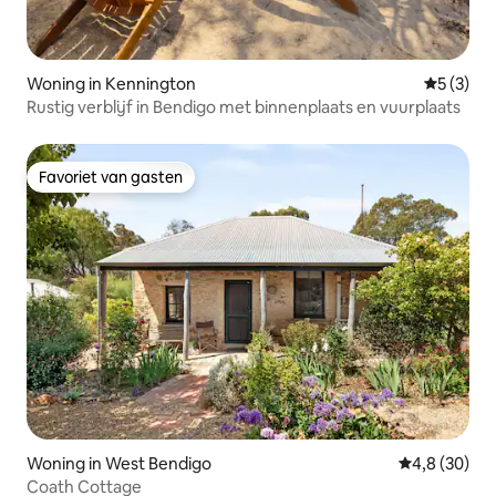
Woning in Kennington
Gemiddeld
5 (3)
Rustig verblijf in Bendigo met binnenplaats en vuurplaats
Favoriet van gasten
Favoriet van gasten
Woning in West Bendigo
Gemiddelde b
4,8 (30)
Coath Cottage