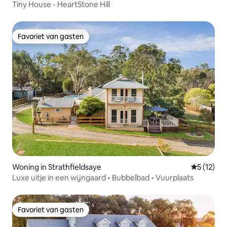
Tiny House - HeartStone Hill
Favoriet van gasten
Favoriet van gasten
Woning in Strathfieldsaye
Gemiddeld
5 (12)
Luxe uitje in een wijngaard • Bubbelbad • Vuurplaats
Favoriet van gasten
Favoriet van gasten