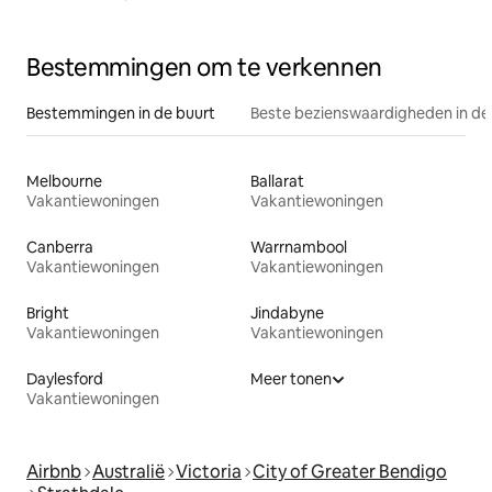
Bestemmingen om te verkennen
Bestemmingen in de buurt
Beste bezienswaardigheden in de
Melbourne
Ballarat
Vakantiewoningen
Vakantiewoningen
Canberra
Warrnambool
Vakantiewoningen
Vakantiewoningen
Bright
Jindabyne
Vakantiewoningen
Vakantiewoningen
Daylesford
Meer tonen
Vakantiewoningen
Airbnb
Australië
Victoria
City of Greater Bendigo