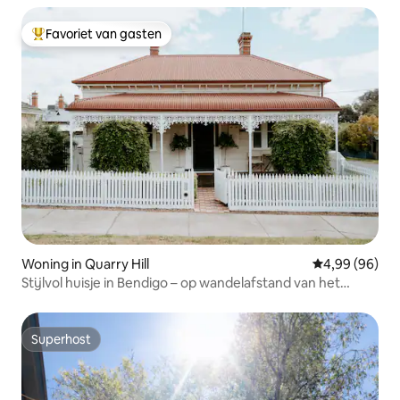
Favoriet van gasten
Topfavoriet van gasten
Woning in Quarry Hill
Gemiddelde be
4,99 (96)
Stijlvol huisje in Bendigo – op wandelafstand van het
centrum, cafés en de trein
Superhost
Superhost