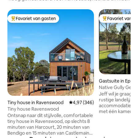
Favoriet van gasten
Favoriet van g
Topfavoriet van gasten
Topfavoriet van 
Gastsuite in Eppal
Native Gully Geta
midden van onger
Jeff wil je graag 
rustige landelijke 
Tiny house in Ravenswood
Gemiddelde beoordeling van 4,9
4,97 (346)
accommodatie is e
Tiny house Ravenswood
met één kamer die
Ontsnap naar dit stijlvolle, comfortabele
terrein en op de 
tiny house in Ravenswood, op slechts 8
kangoeroes en een
minuten van Harcourt, 20 minuten van
vroeg en' s avond
Bendigo en 15 minuten van Castlemaine.
perfect gelegen o