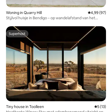
Woning in Quarry Hill
Gemiddelde be
4,99 (97)
Stijlvol huisje in Bendigo – op wandelafstand van het
centrum, cafés en de trein
Superhost
Superhost
Tiny house in Toolleen
Gemiddeld
5 (13)
Heathcote Winery Stay met adembenemend uitzicht op