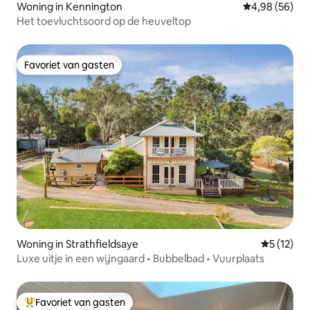
Woning in Kennington
Gemiddelde be
4,98 (56)
Het toevluchtsoord op de heuveltop
Favoriet van gasten
Favoriet van gasten
Woning in Strathfieldsaye
Gemiddeld
5 (12)
Luxe uitje in een wijngaard • Bubbelbad • Vuurplaats
Favoriet van gasten
Topfavoriet van gasten