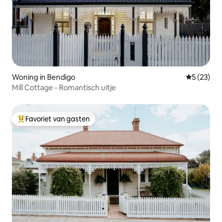
Woning in Bendigo
Gemiddelde
5 (23)
Mill Cottage - Romantisch uitje
Favoriet van gasten
Topfavoriet van gasten