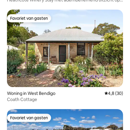
de heuveltoppen
Favoriet van gasten
Favoriet van gasten
Woning in West Bendigo
Gemiddelde b
4,8 (30)
Coath Cottage
Favoriet van gasten
Favoriet van gasten