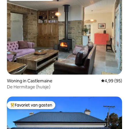
Woning in Castlemaine
Gemiddelde be
4,99 (95)
De Hermitage (huisje)
Favoriet van gasten
Topfavoriet van gasten