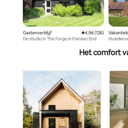
Gastenverblijf
Gemiddelde beoordeling
4,96 (126)
Vakantieb
De studio in The Forge in Pamber End
Huisdierv
op het ge
Het comfort va