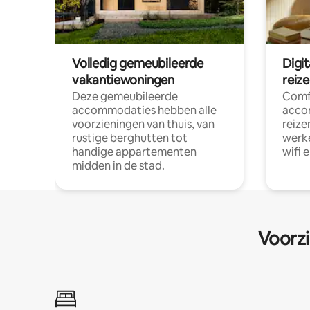
Volledig gemeubileerde
Digi
vakantiewoningen
reiz
Deze gemeubileerde
Comf
accommodaties hebben alle
acco
voorzieningen van thuis, van
reize
rustige berghutten tot
werke
handige appartementen
wifi 
midden in de stad.
Voorzi