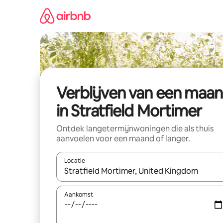
Ga
direct
naar
inhoud
Verblijven van een maa
in Stratfield Mortimer
Ontdek langetermijnwoningen die als thuis
aanvoelen voor een maand of langer.
Locatie
Wanneer er resultaten beschikbaar zijn, maak je 
Aankomst