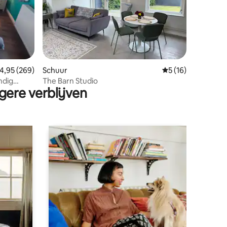
ecensies
emiddelde beoordeling van 4,95 op 5, 269 recensies
4,95 (269)
Schuur
Gemiddelde beoord
5 (16)
ndig
The Barn Studio
gere verblijven