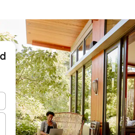
nd
een keuze met je de pijltjestoetsen omhoog en omlaag, óf door te tikk