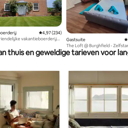
 van 4,96 op 5, 126 recensies
oerderij
Gemiddelde beoordeling van 4,97 op 5, 234 r
4,97 (234)
riendelijke vakantieboerderij
Gastsuite
G
weldige platteland
The Loft @ Burghfield - Zelfsta
n thuis en geweldige tarieven voor lan
bijgebouw