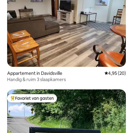
Appartement in Davidsville
Gemiddelde be
4,95 (20)
Handig & ruim 3 slaapkamers
Favoriet van gasten
Topfavoriet van gasten