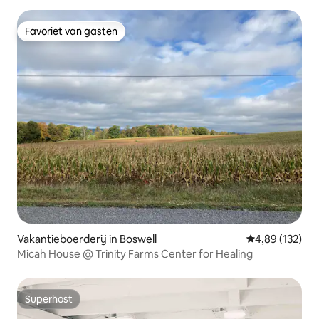
Favoriet van gasten
Favoriet van gasten
Vakantieboerderij in Boswell
Gemiddelde beo
4,89 (132)
Micah House @ Trinity Farms Center for Healing
Superhost
Superhost