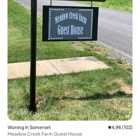
Woning in Somerset
Gemiddelde beo
4,96 (102)
Meadow Creek Farm Guest House