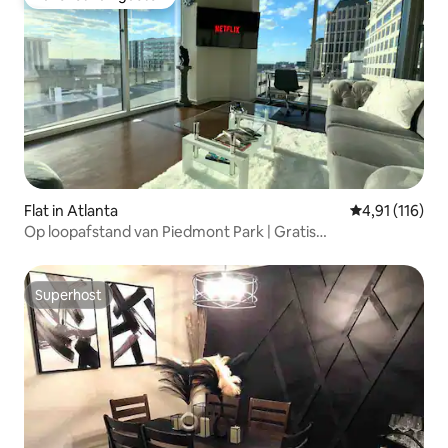
Favoriet van gasten
Flat in Atlanta
Gemiddelde be
4,91 (116)
Op loopafstand van Piedmont Park | Gratis
parkeergelegenheid | Uitzicht op de stad
Superhost
Superhost