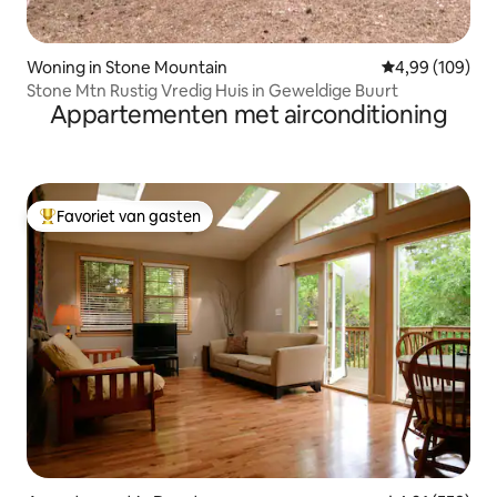
Woning in Stone Mountain
Gemiddelde beo
4,99 (109)
Stone Mtn Rustig Vredig Huis in Geweldige Buurt
Appartementen met airconditioning
Favoriet van gasten
Topfavoriet van gasten