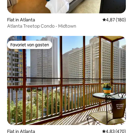
Flat in Atlanta
Gemiddelde beo
4,87 (180)
Atlanta Treetop Condo - Midtown
Favoriet van gasten
Favoriet van gasten
Flat in Atlanta
Gemiddelde beo
4,83 (470)