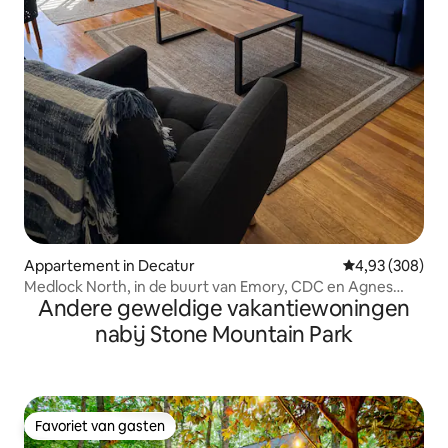
Appartement in Decatur
Gemiddelde beo
4,93 (308)
Medlock North, in de buurt van Emory, CDC en Agnes
Andere geweldige vakantiewoningen
Scott
nabij Stone Mountain Park
Favoriet van gasten
Favoriet van gasten