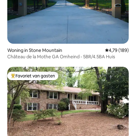
Woning in Stone Mountain
Gemiddelde beo
4,79 (189)
Château de la Mothe GA Omheind - 5BR/4.5BA Huis
Favoriet van gasten
Topfavoriet van gasten