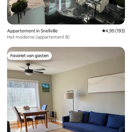
Appartement in Snellville
Gemiddelde beo
4,95 (193)
Het moderne (appartement B)
Favoriet van gasten
Favoriet van gasten