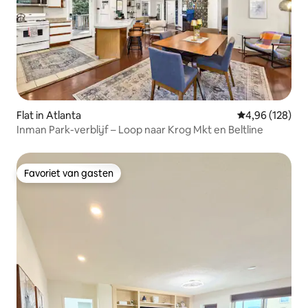
Flat in Atlanta
Gemiddelde beo
4,96 (128)
Inman Park-verblijf – Loop naar Krog Mkt en Beltline
Favoriet van gasten
Favoriet van gasten