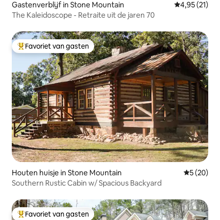
Gastenverblijf in Stone Mountain
Gemiddelde be
4,95 (21)
The Kaleidoscope - Retraite uit de jaren 70
Favoriet van gasten
Topfavoriet van gasten
Houten huisje in Stone Mountain
Gemiddelde
5 (20)
Southern Rustic Cabin w/ Spacious Backyard
Favoriet van gasten
Topfavoriet van gasten