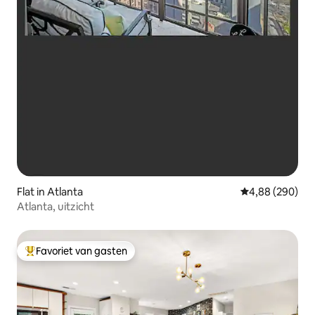
Flat in Atlanta
Gemiddelde beo
4,88 (290)
Atlanta, uitzicht
Favoriet van gasten
Topfavoriet van gasten