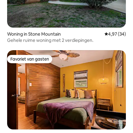
Woning in Stone Mountain
Gemiddelde be
4,97 (34)
Gehele ruime woning met 2 verdiepingen.
Favoriet van gasten
Favoriet van gasten