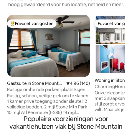
hoog gewaardeerd voor hun locatie, netheid en meer.
Favoriet van gasten
Favoriet van gas
Topfavoriet van gasten
Favoriet van gas
Woning in Stone 
Gastsuite in Stone Mountai
Gemiddelde beoordeling van 4,9
4,96 (140)
CharmingHome Ne
n
Rustige omheinde parkeerplaats Eigen
Park met speelka
Onze elegante maa
ingang Eenheid A
Rustig, schoon, veilige plek om te slapen.
met 3 slaapkamers
1 kamer privé toegang zonder sleutel. 2
stijl zorgt ervoor
volledige bedden. 2 mijl Stone Mtn Park
wilt. Maar als je da
10 mijl Atl Perimeter(I-285) 19 mijl
(of een van onze)
Populaire voorzieningen voor
centrum 20-30 minuten rijden naar
van een aantal van
grote ziekenhuizen. Bad Keuken
vakantiehuizen vlak bij Stone Mountain
paden van Stone 
Woon-/eetkamer Bureau.
harige vrienden 