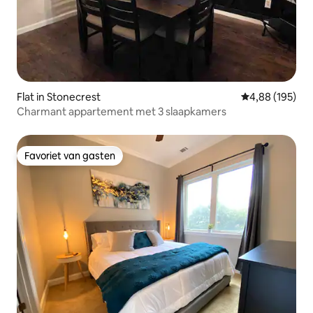
Flat in Stonecrest
Gemiddelde beo
4,88 (195)
Charmant appartement met 3 slaapkamers
Favoriet van gasten
Favoriet van gasten