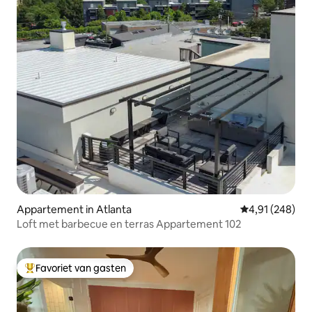
Appartement in Atlanta
Gemiddelde beo
4,91 (248)
Loft met barbecue en terras Appartement 102
Favoriet van gasten
Topfavoriet van gasten