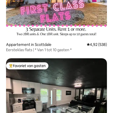
Appartement in Scottdale
Gemiddelde beo
4,92 (538)
Eersteklas flats | * Van 1 tot 10 gasten *
Favoriet van gasten
Topfavoriet van gasten