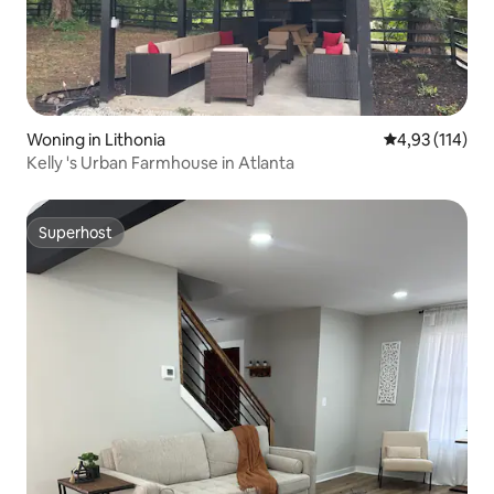
Woning in Lithonia
Gemiddelde beo
4,93 (114)
Kelly 's Urban Farmhouse in Atlanta
Superhost
Superhost