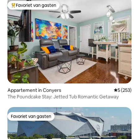
Favoriet van gasten
Topfavoriet van gasten
Appartement in Conyers
Gemiddelde 
5 (253)
The Poundcake Stay: Jetted Tub Romantic Getaway
Favoriet van gasten
Favoriet van gasten