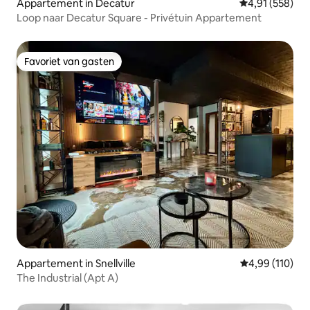
Appartement in Decatur
Gemiddelde beo
4,91 (558)
Loop naar Decatur Square - Privétuin Appartement
Favoriet van gasten
Favoriet van gasten
Appartement in Snellville
Gemiddelde beo
4,99 (110)
The Industrial (Apt A)