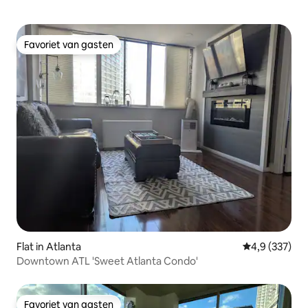
Favoriet van gasten
Favoriet van gasten
Flat in Atlanta
Gemiddelde be
4,9 (337)
Downtown ATL 'Sweet Atlanta Condo'
Favoriet van gasten