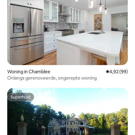
Woning in Chamblee
Gemiddelde be
4,92 (99)
Onlangs gerenoveerde, ongerepte woning
Superhost
Superhost