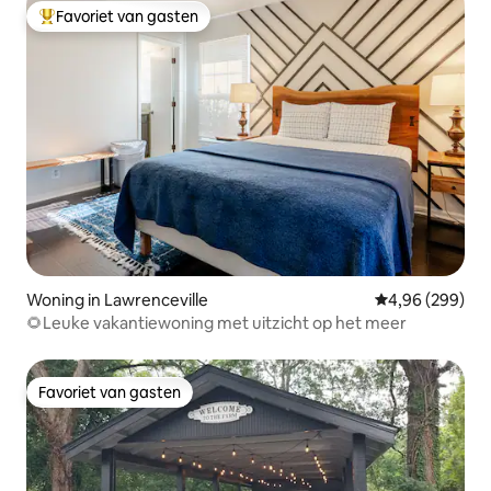
Favoriet van gasten
Topfavoriet van gasten
Woning in Lawrenceville
Gemiddelde beo
4,96 (299)
🌻Leuke vakantiewoning met uitzicht op het meer
Favoriet van gasten
Favoriet van gasten