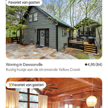
Favoriet van gasten
Favoriet van gasten
Woning in Dawsonville
Gemiddelde be
4,95 (84)
Rustig huisje aan de stromende Yellow Creek
Favoriet van gasten
Topfavoriet van gasten