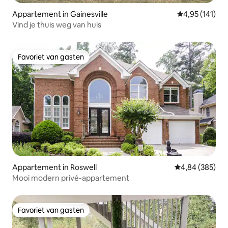
Appartement in Gainesville
Gemiddelde beo
4,95 (141)
Vind je thuis weg van huis
Favoriet van gasten
Favoriet van gasten
Appartement in Roswell
Gemiddelde beo
4,84 (385)
Mooi modern privé-appartement
Favoriet van gasten
Favoriet van gasten