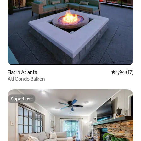
Flat in Atlanta
Gemiddelde be
4,94 (17)
Atl Condo Balkon
Superhost
Superhost