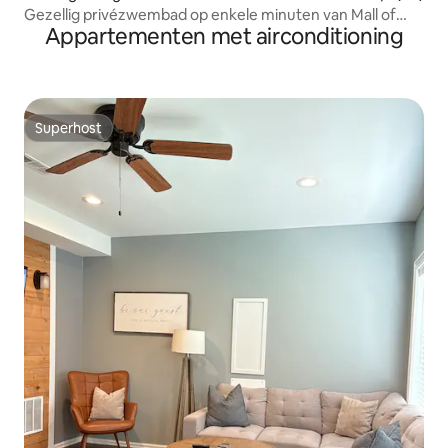
Gezellig privézwembad op enkele minuten van Mall of
Appartementen met airconditioning
Georgia
Superhost
Superhost