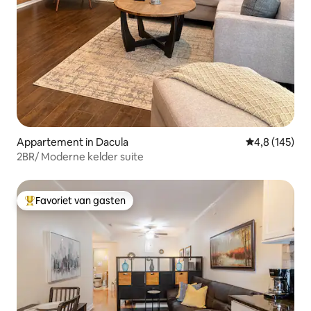
Appartement in Dacula
Gemiddelde be
4,8 (145)
2BR/ Moderne kelder suite
Favoriet van gasten
Topfavoriet van gasten