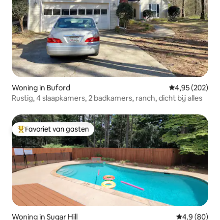
Woning in Buford
Gemiddelde beo
4,95 (202)
Rustig, 4 slaapkamers, 2 badkamers, ranch, dicht bij alles
Favoriet van gasten
Topfavoriet van gasten
Woning in Sugar Hill
Gemiddelde b
4,9 (80)