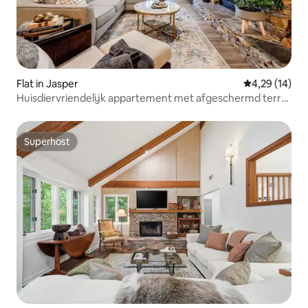
Flat in Jasper
Gemiddelde be
4,29 (14)
Huisdiervriendelijk appartement met afgeschermd terras
en open haard
Superhost
Superhost