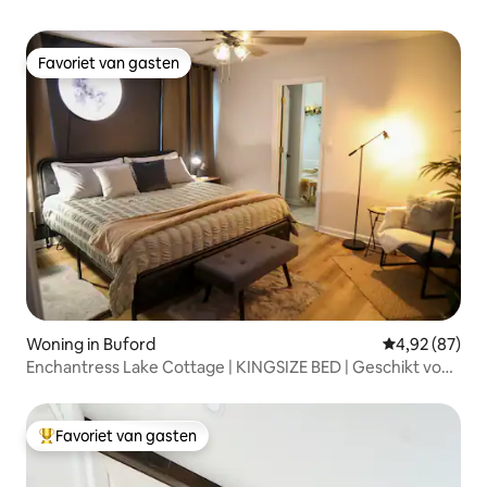
Favoriet van gasten
Favoriet van gasten
Woning in Buford
Gemiddelde be
4,92 (87)
Enchantress Lake Cottage | KINGSIZE BED | Geschikt voor
10 personen
Favoriet van gasten
Topfavoriet van gasten