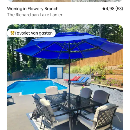
Woning in Flowery Branch
Gemiddelde be
4,98 (53)
The Richard aan Lake Lanier
Favoriet van gasten
Topfavoriet van gasten