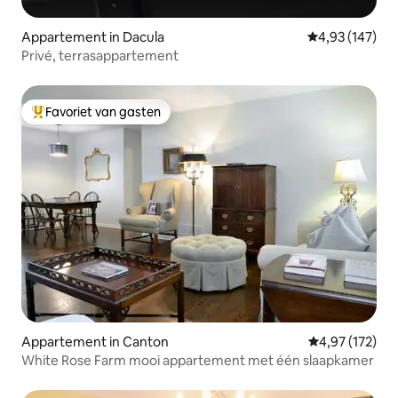
Appartement in Dacula
Gemiddelde beo
4,93 (147)
Privé, terrasappartement
Favoriet van gasten
Topfavoriet van gasten
Appartement in Canton
Gemiddelde beo
4,97 (172)
White Rose Farm mooi appartement met één slaapkamer