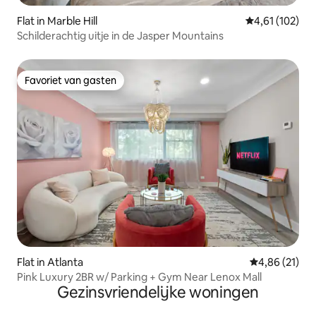
Flat in Marble Hill
Gemiddelde beo
4,61 (102)
Schilderachtig uitje in de Jasper Mountains
Favoriet van gasten
Favoriet van gasten
Flat in Atlanta
Gemiddelde be
4,86 (21)
Pink Luxury 2BR w/ Parking + Gym Near Lenox Mall
Gezinsvriendelijke woningen