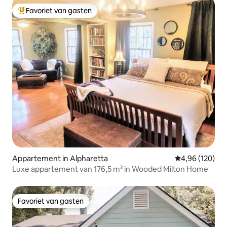
Favoriet van gasten
Topfavoriet van gasten
Appartement in Alpharetta
Gemiddelde beo
4,96 (120)
Luxe appartement van 176,5 m² in Wooded Milton Home
Favoriet van gasten
Favoriet van gasten