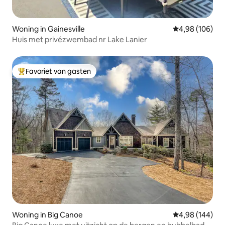
Woning in Gainesville
Gemiddelde beo
4,98 (106)
Huis met privézwembad nr Lake Lanier
Favoriet van gasten
Topfavoriet van gasten
Woning in Big Canoe
Gemiddelde beo
4,98 (144)