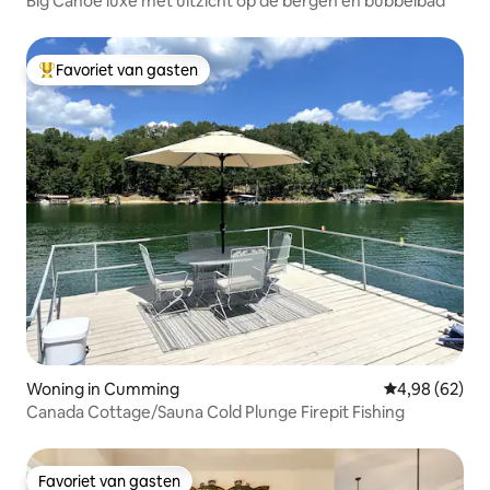
Big Canoe luxe met uitzicht op de bergen en bubbelbad
Favoriet van gasten
Topfavoriet van gasten
Woning in Cumming
Gemiddelde be
4,98 (62)
Canada Cottage/Sauna Cold Plunge Firepit Fishing
Favoriet van gasten