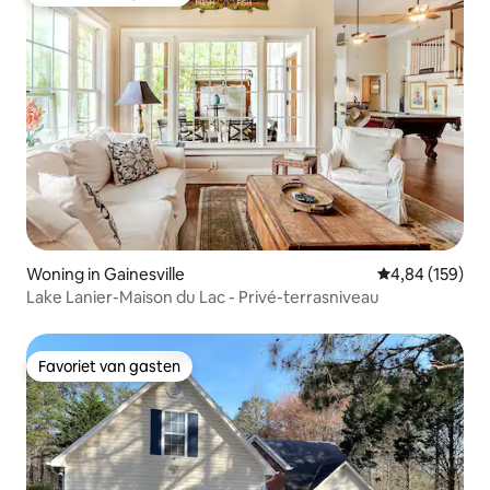
Favoriet van gasten
Woning in Gainesville
Gemiddelde beo
4,84 (159)
Lake Lanier-Maison du Lac - Privé-terrasniveau
Favoriet van gasten
Favoriet van gasten