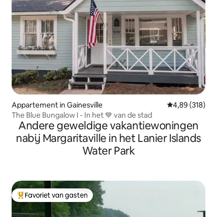
Appartement in Gainesville
Gemiddelde beo
4,89 (318)
The Blue Bungalow I - In het 💙 van de stad
Andere geweldige vakantiewoningen
nabij Margaritaville in het Lanier Islands
Water Park
Favoriet van gasten
Topfavoriet van gasten