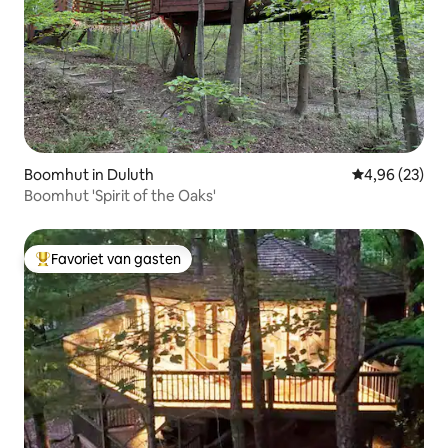
Boomhut in Duluth
Gemiddelde be
4,96 (23)
Boomhut 'Spirit of the Oaks'
Favoriet van gasten
Topfavoriet van gasten