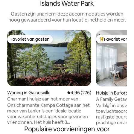
Islands Water Park
Gasten zijn unaniem: deze accommodaties worden
hoog gewaardeerd voor hun locatie, netheid en meer.
Favoriet van gasten
Favoriet van g
Favoriet van gasten
Topfavoriet van 
Woning in Gainesville
Gemiddelde beoordeling van 4,9
4,96 (276)
Huisje in Buford
Charmant huisje aan het meer van
A Family Getaway
Lanier met dok
minuten naar Lak
Ons charmante Kampa Cottage aan het
Verblijf in ons zo
meer van Lanier is een ideale locatie
toevluchtsoord aa
voor vakantie-uitstapjes voor gezinnen -
rustigste buurt v
vriendinnen. Het huis heeft 3
prachtige onlang
Populaire voorzieningen voor
slaapkamers/3 volledige badkamers en
schuilplaats ligt ze
biedt comfortabel plaats aan 7-8
bezienswaardighe