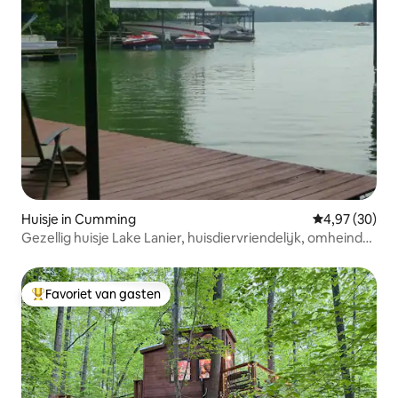
Huisje in Cumming
Gemiddelde be
4,97 (30)
Gezellig huisje Lake Lanier, huisdiervriendelijk, omheind
30+
Favoriet van gasten
Topfavoriet van gasten