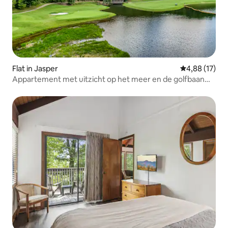
Flat in Jasper
Gemiddelde be
4,88 (17)
Appartement met uitzicht op het meer en de golfbaan
met terrassen en open haard