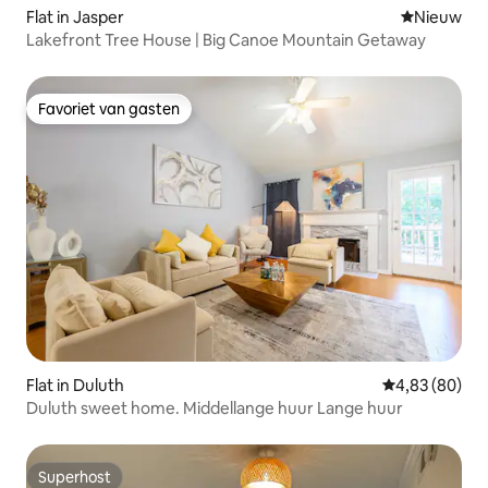
Flat in Jasper
Nieuwe ac
Nieuw
Lakefront Tree House | Big Canoe Mountain Getaway
Favoriet van gasten
Favoriet van gasten
Flat in Duluth
Gemiddelde be
4,83 (80)
Duluth sweet home. Middellange huur Lange huur
Superhost
Superhost