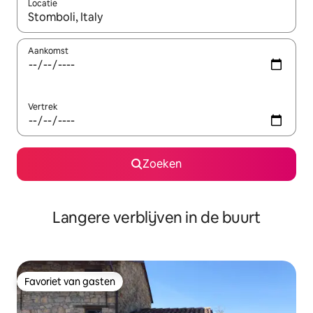
Locatie
Wanneer er resultaten beschikbaar zijn, maak je een keuze met 
Aankomst
Vertrek
Zoeken
Langere verblijven in de buurt
Favoriet van gasten
Favoriet van gasten