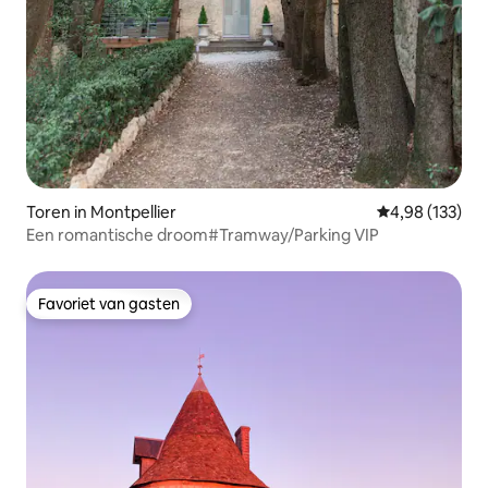
Toren in Montpellier
Gemiddelde beo
4,98 (133)
Een romantische droom#Tramway/Parking VIP
Favoriet van gasten
Favoriet van gasten