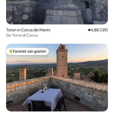
Toren in Conca dei Marini
Gemiddelde beo
4,88 (129)
De Torre di Conca
Favoriet van gasten
Topfavoriet van gasten