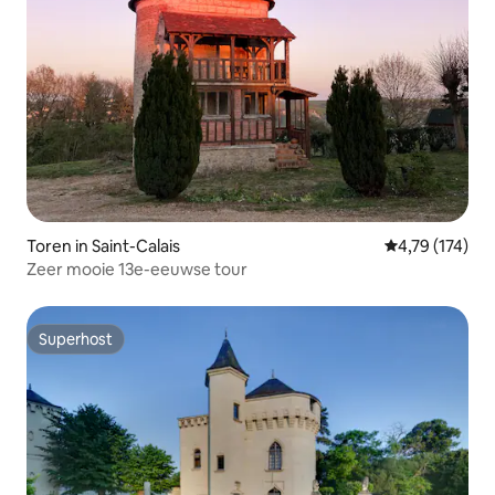
Toren in Saint-Calais
Gemiddelde beo
4,79 (174)
Zeer mooie 13e-eeuwse tour
Superhost
Superhost