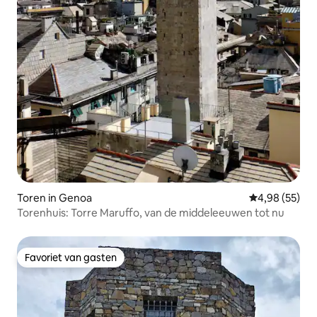
Toren in Genoa
Gemiddelde be
4,98 (55)
Torenhuis: Torre Maruffo, van de middeleeuwen tot nu
Favoriet van gasten
Favoriet van gasten