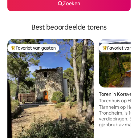
Zoeken
Best beoordeelde torens
Favoriet van gasten
Favoriet van g
Topfavoriet van gasten
Topfavoriet van 
Toren in Korsveg
Torenhuis op Hølo
woods Melhus
Tårnheim op Hølo
Trondheim, is 10 
verdiepingen. Bygd
gjenbruk av materi
de eerste, bibliotheek in de tweede,
slaapkamer met go