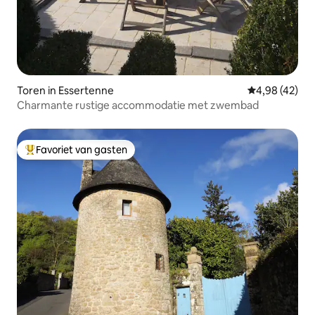
Toren in Essertenne
Gemiddelde be
4,98 (42)
Charmante rustige accommodatie met zwembad
Favoriet van gasten
Topfavoriet van gasten