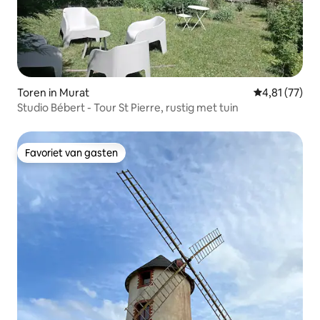
Toren in Murat
Gemiddelde be
4,81 (77)
Studio Bébert - Tour St Pierre, rustig met tuin
Favoriet van gasten
Favoriet van gasten