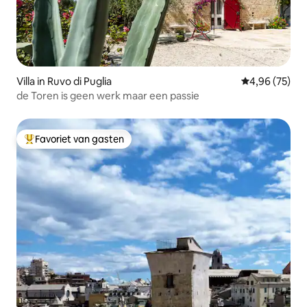
Villa in Ruvo di Puglia
Gemiddelde be
4,96 (75)
de Toren is geen werk maar een passie
Favoriet van gasten
Topfavoriet van gasten