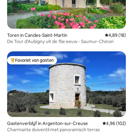
Toren in Candes-Saint-Martin
Gemiddelde be
4,89 (18)
De Tour d'Aubigny uit de 15e eeuw - Saumur-Chinon
Favoriet van gasten
Topfavoriet van gasten
Gastenverblijf in Argenton-sur-Creuse
Gemiddelde beo
4,96 (102)
Charmante duiventil met panoramisch terras