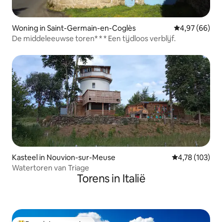
Woning in Saint-Germain-en-Coglès
Gemiddelde be
4,97 (66)
De middeleeuwse toren* * * Een tijdloos verblijf.
Kasteel in Nouvion-sur-Meuse
Gemiddelde beo
4,78 (103)
Watertoren van Triage
Torens in Italië