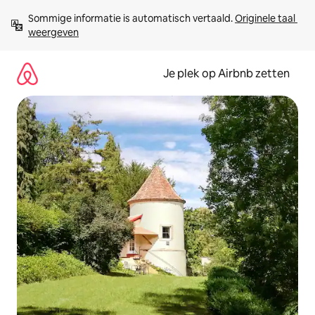
Ga
Sommige informatie is automatisch vertaald. 
Originele taal 
direct
weergeven
naar
inhoud
Je plek op Airbnb zetten