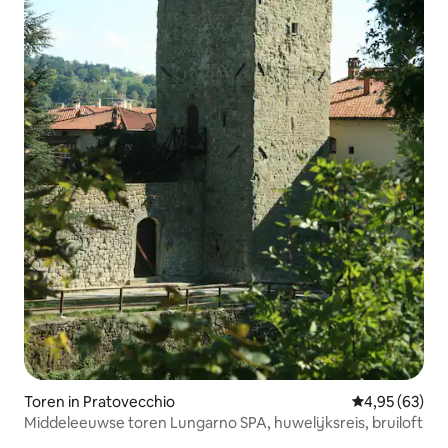
Toren in Pratovecchio
Gemiddelde be
4,95 (63)
Middeleeuwse toren Lungarno SPA, huwelijksreis, bruiloft