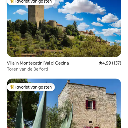
Favoriet van gasten
Topfavoriet van gasten
Villa in Montecatini Val di Cecina
Gemiddelde beo
4,99 (137)
Toren van de Belforti
Favoriet van gasten
Topfavoriet van gasten