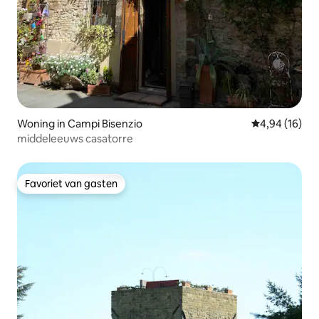
Woning in Campi Bisenzio
Gemiddelde be
4,94 (16)
middeleeuws casatorre
Favoriet van gasten
Favoriet van gasten