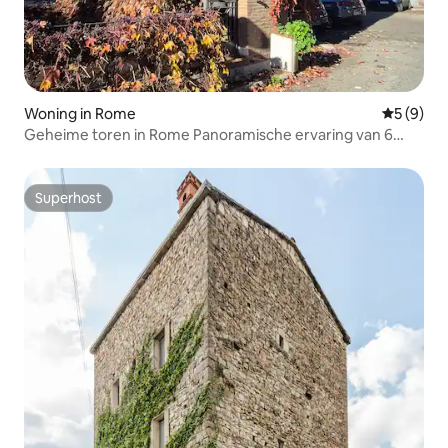
Woning in Rome
Gemiddeld
5 (9)
Geheime toren in Rome Panoramische ervaring van 6
verdiepingen
Superhost
Superhost