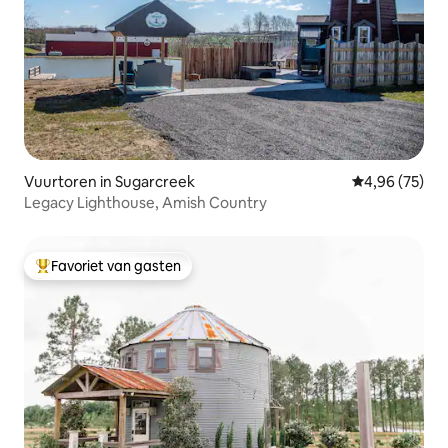
Vuurtoren in Sugarcreek
Gemiddelde be
4,96 (75)
Legacy Lighthouse, Amish Country
Favoriet van gasten
Topfavoriet van gasten