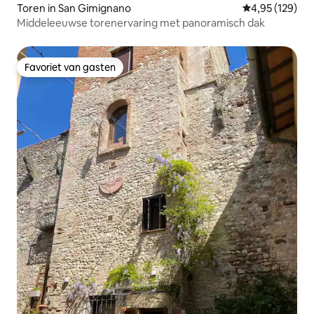
Toren in San Gimignano
Gemiddelde beo
4,95 (129)
Middeleeuwse torenervaring met panoramisch dak
Favoriet van gasten
Favoriet van gasten