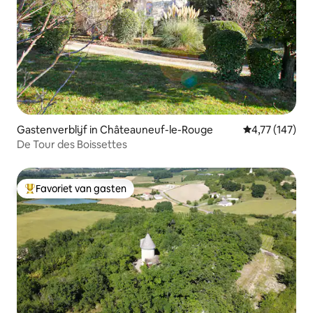
Gastenverblijf in Châteauneuf-le-Rouge
Gemiddelde beo
4,77 (147)
De Tour des Boissettes
Favoriet van gasten
Topfavoriet van gasten