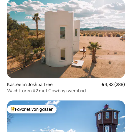
Kasteel in Joshua Tree
Gemiddelde beo
4,83 (288)
Wachttoren #2 met Cowboyzwembad
Favoriet van gasten
Topfavoriet van gasten