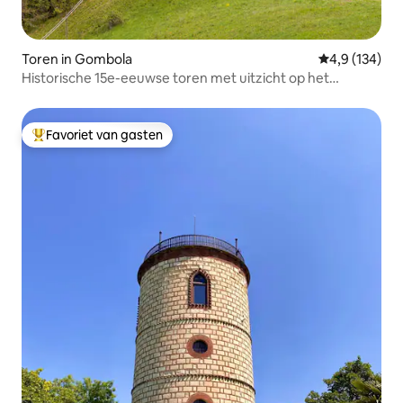
Toren in Gombola
Gemiddelde be
4,9 (134)
Historische 15e-eeuwse toren met uitzicht op het
saunabos
Favoriet van gasten
Topfavoriet van gasten