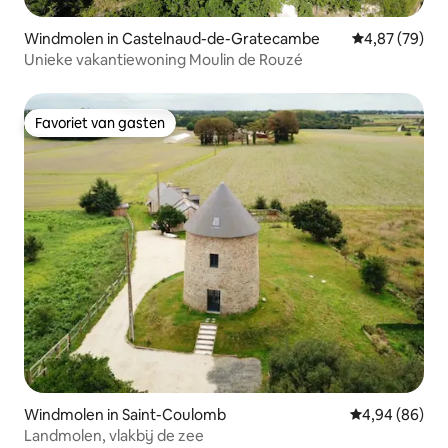
Windmolen in Castelnaud-de-Gratecambe
Gemiddelde be
4,87 (79)
Unieke vakantiewoning Moulin de Rouzé
Favoriet van gasten
Favoriet van gasten
Windmolen in Saint-Coulomb
Gemiddelde be
4,94 (86)
Landmolen, vlakbij de zee