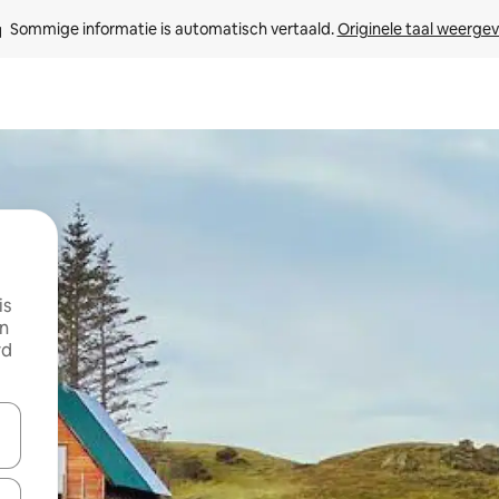
Sommige informatie is automatisch vertaald. 
Originele taal weerge
is
in
rd
een keuze met je de pijltjestoetsen omhoog en omlaag, óf door te tikk