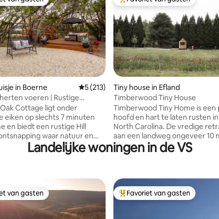
iet van gasten
Topfavoriet van gasten
ing van 5 op 5, 139 recensies
isje in Boerne
Gemiddelde beoordeling van 5 op 5, 213 r
5 (213)
Tiny house in Efland
 herten voeren | Rustige
Timberwood Tiny House
hut in de heuvels
Oak Cottage ligt onder
Timberwood Tiny Home is een p
 eiken op slechts 7 minuten
hoofd en hart te laten rusten in
 en biedt een rustige Hill
North Carolina. De vredige retraite ligt
ontsnapping waar natuur en
aan een landweg ongeveer 10 
Landelijke woningen in de VS
samenkomen. Geniet van een
van het centrum van Hillsboro
ie terwijl herten voorbij
kleine huis van 200 vierkante v
 zie onze vriendelijke
bevindt zich op een privéhuish
ippen het terrein verkennen en
hectare die wordt gedeeld met
n de prachtige wilde vogels die
hoofdhuis. Het heeft Scandinavische
bad bezoeken. Een stijlvol,
details, twee bedden, een ruim
iet van gasten
Favoriet van gasten
iet van gasten
Topfavoriet van gasten
nterieur, snelle wifi en warme,
veranda, veel natuurlijk licht, e
tails zorgen voor een verblijf
houtgestookte hot tub, een ku