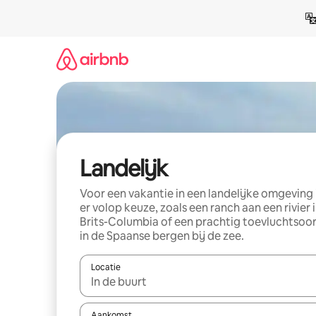
Ga
direct
naar
inhoud
Landelijk
Voor een vakantie in een landelijke omgeving 
er volop keuze, zoals een ranch aan een rivier 
Brits-Columbia of een prachtig toevluchtsoo
in de Spaanse bergen bij de zee.
Locatie
Wanneer er resultaten beschikbaar zijn, maak je 
Aankomst