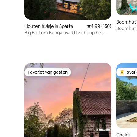
Boomhut 
Houten huisje in Sparta
Gemiddelde beoordeling
4,99 (150)
Boomhut a
Big Bottom Bungalow: Uitzicht op het
ATV en fi
park, afgelegen, bubbelbad
Favoriet van gasten
Favor
Favoriet van gasten
Topfavor
Chalet