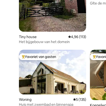
Gîte de 
Tiny house
Gemiddelde beoordeling
4,96 (113)
Het bijgebouw van het domein
Favoriet van gasten
Favor
Topfavoriet van gasten
Topfavor
Woning
Gemiddelde beoordel
5 (135)
Huis met zwembad en binnenspa
Koepelwo