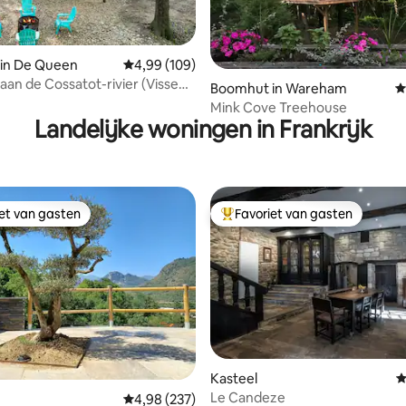
in De Queen
Gemiddelde beoordeling van 4,99 op 5, 109 r
4,99 (109)
 van 4,99 op 5, 150 recensies
an de Cossatot-rivier (Vissen,
Boomhut in Wareham
G
etstocht)
Mink Cove Treehouse
Landelijke woningen in Frankrijk
iet van gasten
Favoriet van gasten
iet van gasten
Topfavoriet van gasten
Kasteel
G
Le Candeze
Gemiddelde beoordeling van 4,98 op 5, 237 r
4,98 (237)