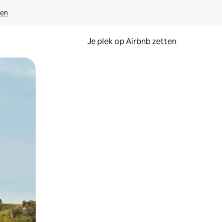
ven
Je plek op Airbnb zetten
en of swipen.