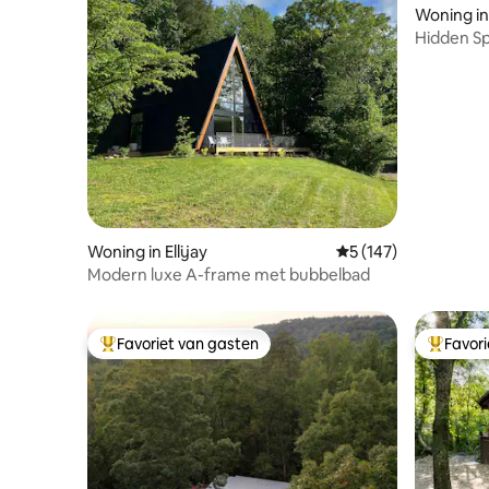
Woning i
Hidden Sp
ijskoud 
Woning in Ellijay
Gemiddelde beoordel
5 (147)
Modern luxe A-frame met bubbelbad
Favoriet van gasten
Favor
Topfavoriet van gasten
Topfavor