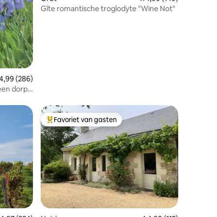
Gîte romantische troglodyte "Wine Not"
emiddelde beoordeling van 4,99 op 5, 286 recensies
4,99 (286)
een dorp
Favoriet van gasten
Topfavoriet van gasten