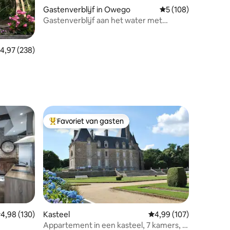
Gastenverblijf in Owego
Gemiddelde beoordel
5 (108)
Gastenverblijf aan het water met
prachtig uitzicht
ecensies
emiddelde beoordeling van 4,97 op 5, 238 recensies
4,97 (238)
Favoriet van gasten
Topfavoriet van gasten
emiddelde beoordeling van 4,98 op 5, 130 recensies
4,98 (130)
Kasteel
Gemiddelde beoordeling
4,99 (107)
Appartement in een kasteel, 7 kamers, 4
ecensies