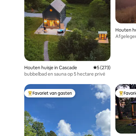
waar gast
ze aankom
op ❤️ en 
retraite.
Houten hui
Afgelegen
bubbelbad
Houten huisje in Cascade
Gemiddelde beoordel
5 (273)
bubbelbad en sauna op 5 hectare privé
Favoriet van gasten
Favor
Topfavoriet van gasten
Topfavor