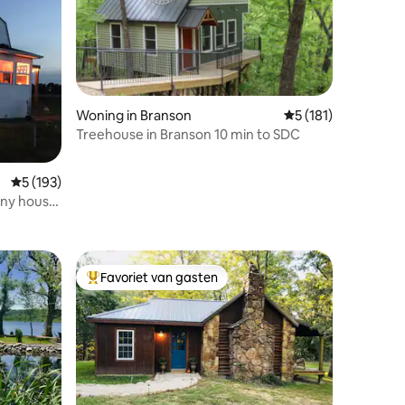
 meer. De
krijgen, heeft The Farmhouse and
door
Sanctuary voor iedereen iets te bieden.
voor
ecensies
Woning in Branson
Gemiddelde beoorde
5 (181)
Treehouse in Branson 10 min to SDC
Gemiddelde beoordeling van 5 op 5, 193 recensies
5 (193)
iny house
Favoriet van gasten
Topfavoriet van gasten