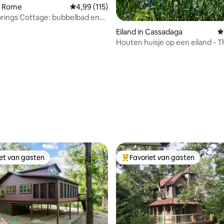
n Rome
Gemiddelde beoordeling van 4,99 op 5, 115 r
4,99 (115)
rings Cottage: bubbelbad en
bronwaterzwembad
Eiland in Cassadaga
G
Houten huisje op een eiland - 
Inn
ing van 5 op 5, 147 recensies
iet van gasten
Favoriet van gasten
iet van gasten
Topfavoriet van gasten