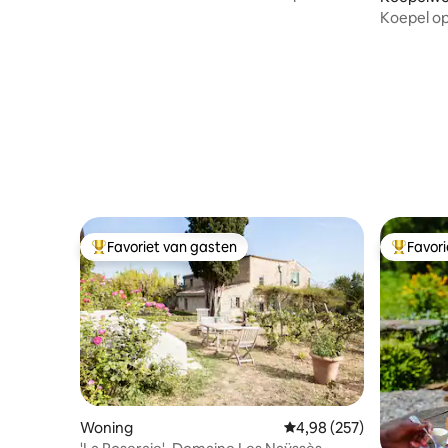
Koepel op
Favoriet van gasten
Favor
Topfavoriet van gasten
Topfavor
Woning
Gemiddelde beoordeling
4,98 (257)