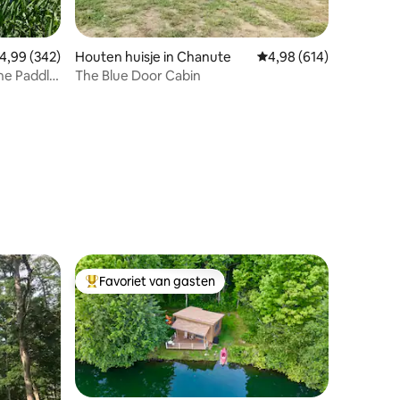
ecensies
emiddelde beoordeling van 4,99 op 5, 342 recensies
4,99 (342)
Houten huisje in Chanute
Gemiddelde beoordeling
4,98 (614)
The Paddle
The Blue Door Cabin
Favoriet van gasten
Topfavoriet van gasten