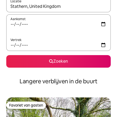
Locatie
Wanneer er resultaten beschikbaar zijn, maak je een keuze met 
Aankomst
Vertrek
Zoeken
Langere verblijven in de buurt
Favoriet van gasten
Favoriet van gasten