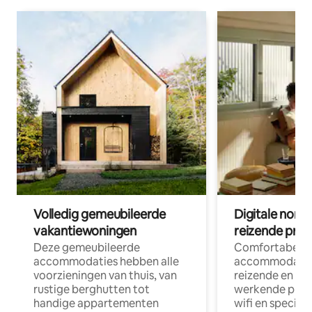
Volledig gemeubileerde
Digitale nom
vakantiewoningen
reizende prof
Deze gemeubileerde
Comfortabele
accommodaties hebben alle
accommodatie
voorzieningen van thuis, van
reizende en op
rustige berghutten tot
werkende profe
handige appartementen
wifi en special