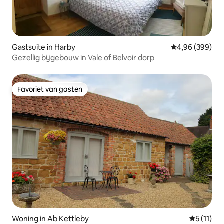
Gastsuite in Harby
Gemiddelde beo
4,96 (399)
Gezellig bijgebouw in Vale of Belvoir dorp
Favoriet van gasten
Favoriet van gasten
Woning in Ab Kettleby
Gemiddeld
5 (11)