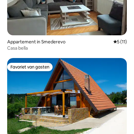
Appartement in Smederevo
Gemiddeld
5 (11)
Casa bella
Favoriet van gasten
Favoriet van gasten