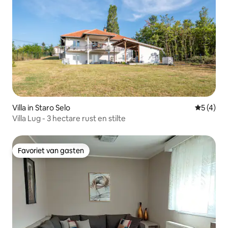
Villa in Staro Selo
Gemiddeld
5 (4)
Villa Lug - 3 hectare rust en stilte
Favoriet van gasten
Favoriet van gasten