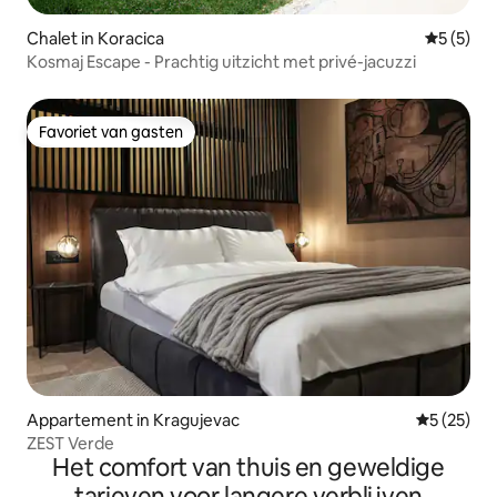
Chalet in Koracica
Gemiddeld
5 (5)
Kosmaj Escape - Prachtig uitzicht met privé-jacuzzi
Favoriet van gasten
Favoriet van gasten
Appartement in Kragujevac
Gemiddelde
5 (25)
ZEST Verde
Het comfort van thuis en geweldige
tarieven voor langere verblijven