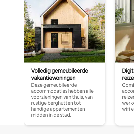
Volledig gemeubileerde
Digi
vakantiewoningen
reiz
Deze gemeubileerde
Comf
accommodaties hebben alle
acco
voorzieningen van thuis, van
reize
rustige berghutten tot
werke
handige appartementen
wifi 
midden in de stad.