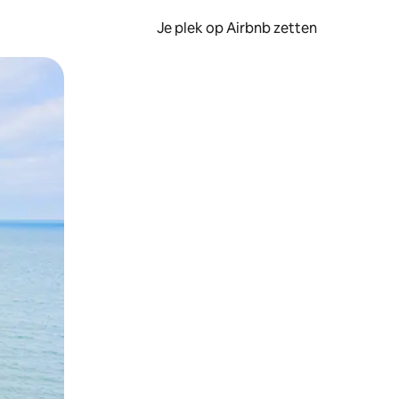
Je plek op Airbnb zetten
en of swipen.