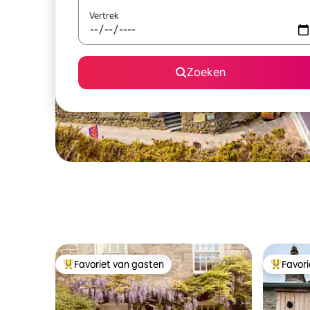
Vertrek
Zoeken
Favoriet van gasten
Favor
Topfavoriet van gasten
Topfavor