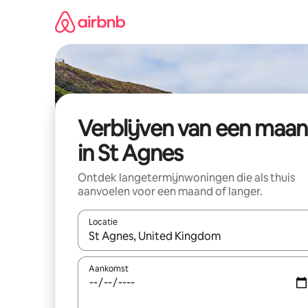
Ga
direct
naar
inhoud
Verblijven van een maa
in St Agnes
Ontdek langetermijnwoningen die als thuis
aanvoelen voor een maand of langer.
Locatie
Wanneer er resultaten beschikbaar zijn, maak je 
Aankomst