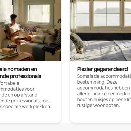
tale nomaden en
Plezier gegarandeerd
ende professionals
Soms is de accommodati
bestemming. Deze
ortabele
accommodaties hebben
mmodaties voor
allerlei unieke kenmerken
nde en op afstand
houten huisjes op een klif
nde professionals, met
rustige woonboten.
en speciale werkplekken.