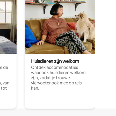
Huisdieren zijn welkom
e de
Ontdek accommodaties
waar ook huisdieren welkom
zijn, zodat je trouwe
, van
viervoeter ook mee op reis
 tot
kan.