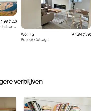
emiddelde beoordeling van 4,99 op 5, 122 recensies
4,99 (122)
d, strand
Woning
Gemiddelde beoordeling
4,94 (179)
Pepper Cottage
ecensies
gere verblijven