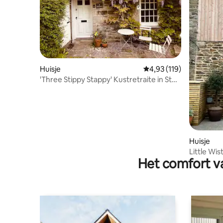
Huisje
Gemiddelde beoordeling
4,93 (119)
'Three Stippy Stappy' Kustretraite in St
Agnes
Huisje
Little Wis
Het comfort va