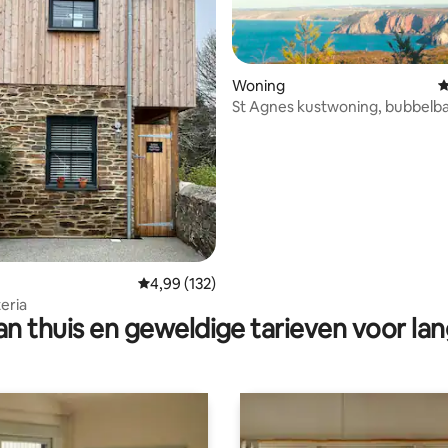
Woning
G
St Agnes kustwoning, bubbelba
& pubs
 van 4,93 op 5, 119 recensies
Gemiddelde beoordeling van 4,99 op 5, 132 r
4,99 (132)
teria
n thuis en geweldige tarieven voor lan