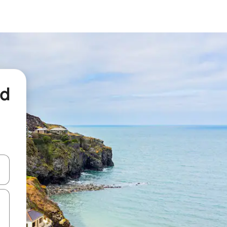
nd
een keuze met je de pijltjestoetsen omhoog en omlaag, óf door te tikk