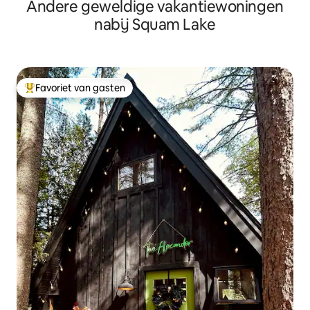
Andere geweldige vakantiewoningen
"Kanc"
nabij Squam Lake
Favoriet van gasten
Topfavoriet van gasten