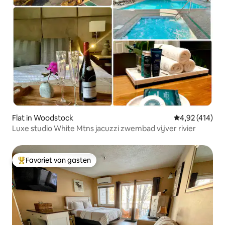
Flat in Woodstock
Gemiddelde beo
4,92 (414)
Luxe studio White Mtns jacuzzi zwembad vijver rivier
Favoriet van gasten
Topfavoriet van gasten