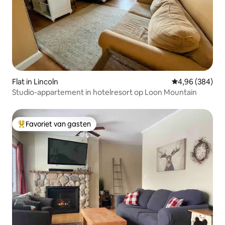
Flat in Lincoln
Gemiddelde beo
4,96 (384)
Studio-appartement in hotelresort op Loon Mountain
Favoriet van gasten
Topfavoriet van gasten