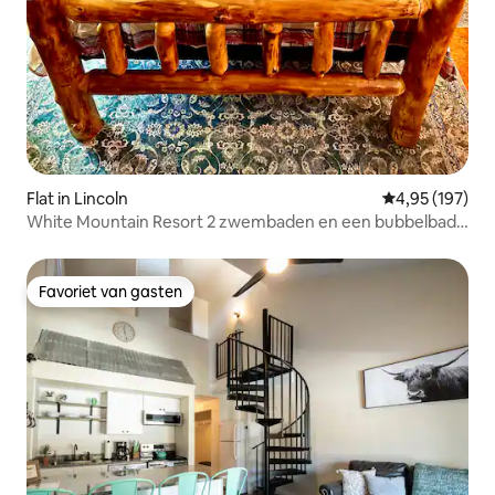
Flat in Lincoln
Gemiddelde beo
4,95 (197)
White Mountain Resort 2 zwembaden en een bubbelbad
Keuken
Favoriet van gasten
Favoriet van gasten