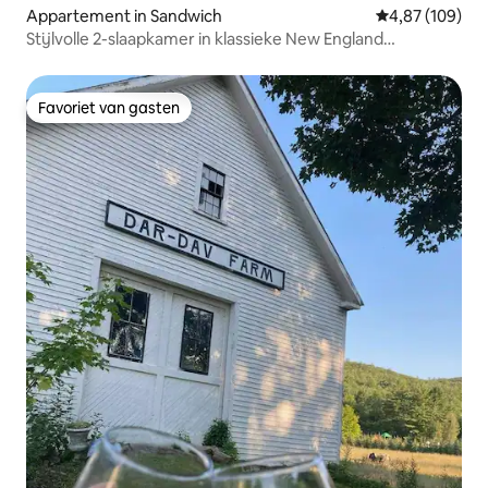
Appartement in Sandwich
Gemiddelde beo
4,87 (109)
Stijlvolle 2-slaapkamer in klassieke New England
omgeving
Favoriet van gasten
Favoriet van gasten