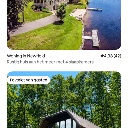
Woning in Newfield
Gemiddelde be
4,98 (42)
Rustig huis aan het meer met 4 slaapkamers
Favoriet van gasten
Favoriet van gasten