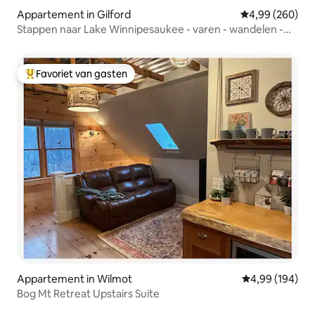
Appartement in Gilford
Gemiddelde beo
4,99 (260)
Stappen naar Lake Winnipesaukee - varen - wandelen -
fietsen - ontspannen
Favoriet van gasten
Topfavoriet van gasten
Appartement in Wilmot
Gemiddelde beo
4,99 (194)
Bog Mt Retreat Upstairs Suite