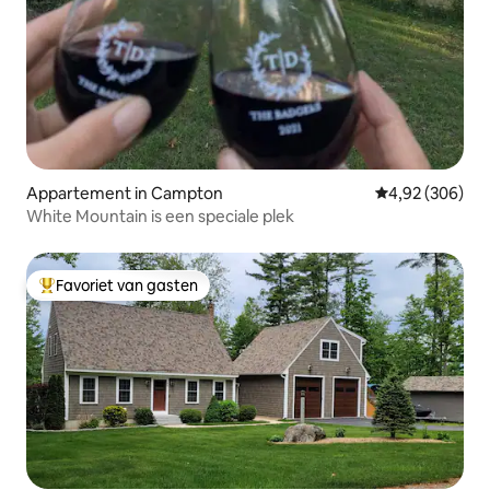
Appartement in Campton
Gemiddelde beo
4,92 (306)
White Mountain is een speciale plek
Favoriet van gasten
Topfavoriet van gasten