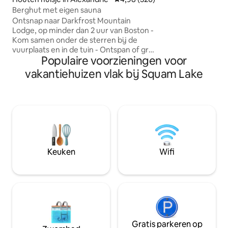
vervolgens op 'Meer
Berghut met eigen sauna
bos van 15 hectare
Ontsnap naar Darkfrost Mountain
biedt onze gasten
Lodge, op minder dan 2 uur van Boston -
aanvoelt als een r
Kom samen onder de sterren bij de
het noorden van M
vuurplaats en in de tuin - Ontspan of grill
huis en alle bezi
Populaire voorzieningen voor
op de patio met uitzicht op het bos -
het zuiden van Mai
Genieten van een huisdiervriendelijke
vakantiehuizen vlak bij Squam Lake
werkboerderij - Ga skiën op de
nabijgelegen Ragged & Tenney
Mountain - Ontdek wandel-, fiets- en
sneeuwschoenmogelijkheden in de
buurt bij de staatsparken Wellington en
Cardigan Mountain en bij AMC Cardigan
Lodge Op zoek naar opties? Bezoek
mijn Airbnb-verhuurdersprofiel om
Keuken
Wifi
onze 3 beschikbare houten huisjes te
ontdekken: Millmoon A-Frame, Black
Dog Cabin, Darkfrost Lodge.
Gratis parkeren op