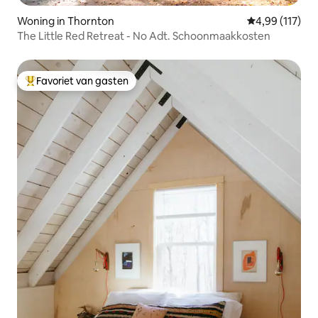
Woning in Thornton
Gemiddelde beo
4,99 (117)
The Little Red Retreat - No Adt. Schoonmaakkosten
Favoriet van gasten
Topfavoriet van gasten