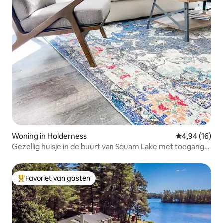
Woning in Holderness
Gemiddelde be
4,94 (16)
Gezellig huisje in de buurt van Squam Lake met toegang
tot het meer
Favoriet van gasten
Topfavoriet van gasten