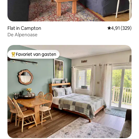
Flat in Campton
Gemiddelde beo
4,91 (329)
De Alpenoase
Favoriet van gasten
Topfavoriet van gasten