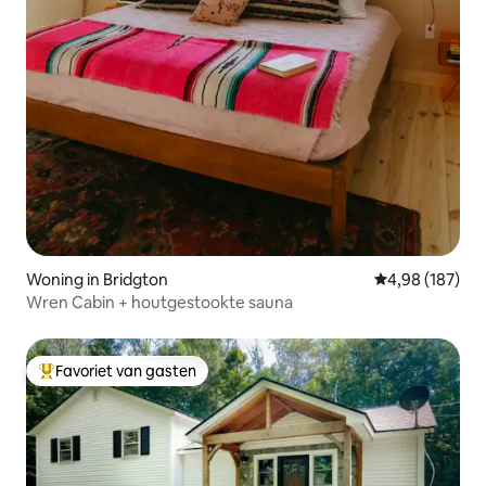
Woning in Bridgton
Gemiddelde beo
4,98 (187)
Wren Cabin + houtgestookte sauna
Favoriet van gasten
Topfavoriet van gasten