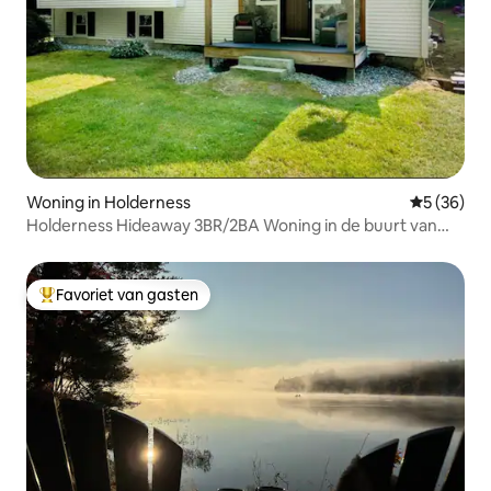
Woning in Holderness
Gemiddelde
5 (36)
Holderness Hideaway 3BR/2BA Woning in de buurt van
Meredith
Favoriet van gasten
Topfavoriet van gasten