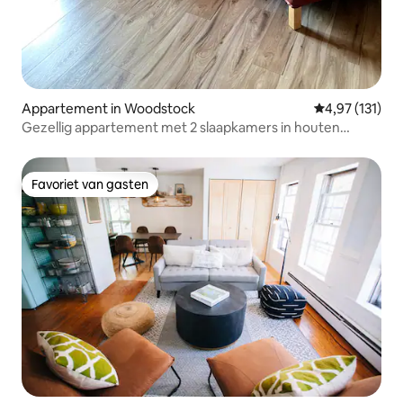
Appartement in Woodstock
Gemiddelde be
4,97 (131)
Gezellig appartement met 2 slaapkamers in houten
woning @ Moose Xing
Favoriet van gasten
Favoriet van gasten