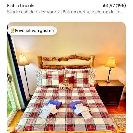
Flat in Lincoln
Gemiddelde beo
4,97 (196)
Studio aan de rivier voor 2 | Balkon met uitzicht op de Loon
en zwembad
Favoriet van gasten
Topfavoriet van gasten