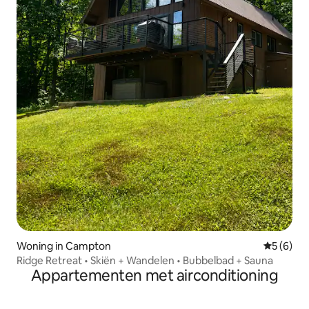
Woning in Campton
Gemiddeld
5 (6)
Ridge Retreat • Skiën + Wandelen • Bubbelbad + Sauna
Appartementen met airconditioning