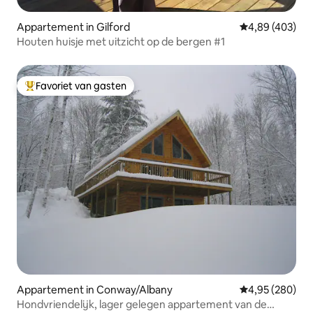
Appartement in Gilford
Gemiddelde beo
4,89 (403)
Houten huisje met uitzicht op de bergen #1
Favoriet van gasten
Topfavoriet van gasten
Appartement in Conway/Albany
Gemiddelde beo
4,95 (280)
Hondvriendelijk, lager gelegen appartement van de