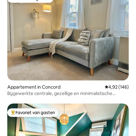
Favoriet van gasten
Appartement in Concord
Gemiddelde beo
4,92 (146)
Bijgewerkte centrale, gezellige en minimalistische
accommodatie met wasruimte
Favoriet van gasten
Topfavoriet van gasten