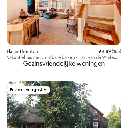
Flat in Thornton
Gemiddelde beo
4,89 (185)
Vakantiehuis met zichtbare balken - Hart van de White
Gezinsvriendelijke woningen
Mountains in New Hampshire
Favoriet van gasten
Favoriet van gasten