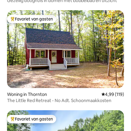
Gezellig booghuis in bomen met bubbelbad en uitzicht
Favoriet van gasten
Topfavoriet van gasten
Woning in Thornton
Gemiddelde beo
4,99 (119)
The Little Red Retreat - No Adt. Schoonmaakkosten
Favoriet van gasten
Topfavoriet van gasten