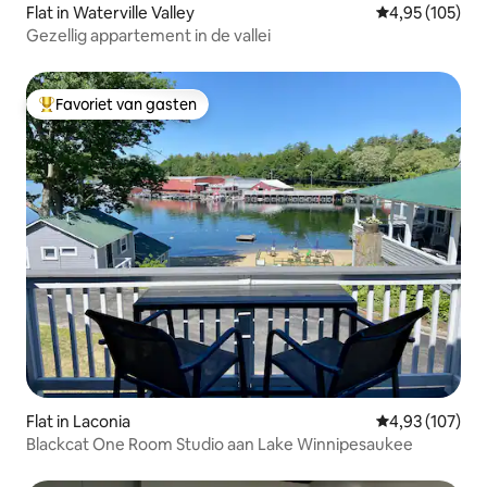
Flat in Waterville Valley
Gemiddelde beo
4,95 (105)
Gezellig appartement in de vallei
Favoriet van gasten
Topfavoriet van gasten
Flat in Laconia
Gemiddelde beo
4,93 (107)
Blackcat One Room Studio aan Lake Winnipesaukee