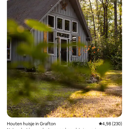
Houten huisje in Grafton
Gemiddelde beo
4,98 (230)