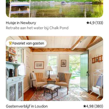
Huisje in Newbury
Gemiddelde be
4,9 (133)
Retraite aan het water bij Chalk Pond
Favoriet van gasten
Topfavoriet van gasten
Gastenverblijf in Loudon
Gemiddelde beo
4,98 (380)