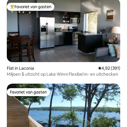
Favoriet van gasten
Topfavoriet van gasten
Flat in Laconia
Gemiddelde beo
4,92 (391)
Miljoen $ uitzicht op Lake Winni Flexibel in- en uitchecken
Favoriet van gasten
Favoriet van gasten