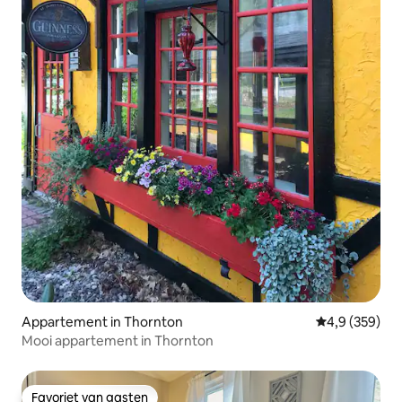
Appartement in Thornton
Gemiddelde be
4,9 (359)
Mooi appartement in Thornton
Favoriet van gasten