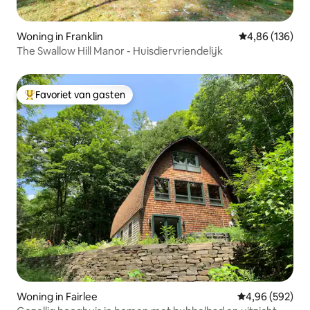
Woning in Franklin
Gemiddelde beo
4,86 (136)
The Swallow Hill Manor - Huisdiervriendelijk
Favoriet van gasten
Topfavoriet van gasten
Woning in Fairlee
Gemiddelde beo
4,96 (592)