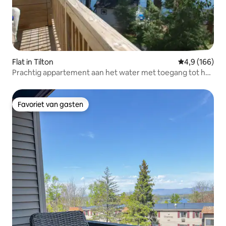
Flat in Tilton
Gemiddelde be
4,9 (166)
Prachtig appartement aan het water met toegang tot het
meer en uitzicht
Favoriet van gasten
Favoriet van gasten