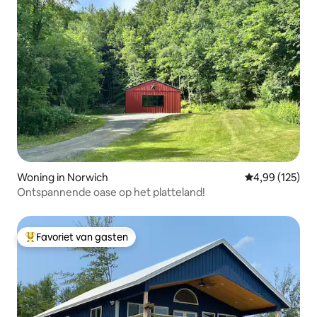
Woning in Norwich
Gemiddelde beo
4,99 (125)
Ontspannende oase op het platteland!
Favoriet van gasten
Topfavoriet van gasten