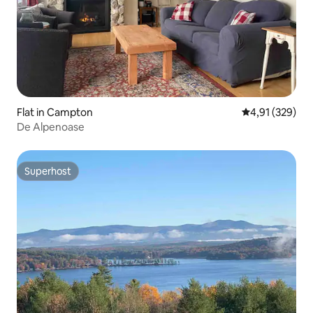
Flat in Campton
Gemiddelde beo
4,91 (329)
De Alpenoase
Superhost
Superhost