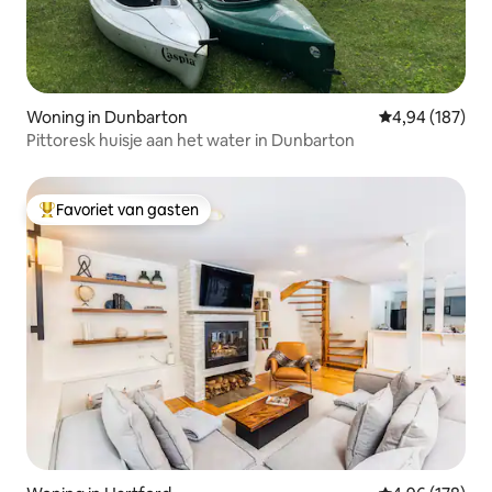
Woning in Dunbarton
Gemiddelde beo
4,94 (187)
Pittoresk huisje aan het water in Dunbarton
Favoriet van gasten
Topfavoriet van gasten