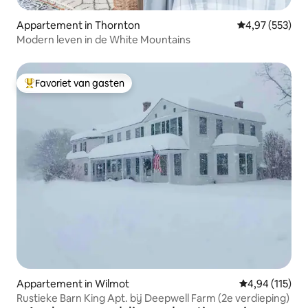
Appartement in Thornton
Gemiddelde beo
4,97 (553)
Modern leven in de White Mountains
Favoriet van gasten
Topfavoriet van gasten
Appartement in Wilmot
Gemiddelde beo
4,94 (115)
Rustieke Barn King Apt. bij Deepwell Farm (2e verdieping)