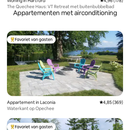
Woning in Hartford
Gemiddelde beo
4,96 (178)
The Quechee Haus: VT Retreat met buitenbubbelbad
Appartementen met airconditioning
Favoriet van gasten
Topfavoriet van gasten
Appartement in Laconia
Gemiddelde beo
4,85 (369)
Waterkant op Opechee
Favoriet van gasten
Topfavoriet van gasten