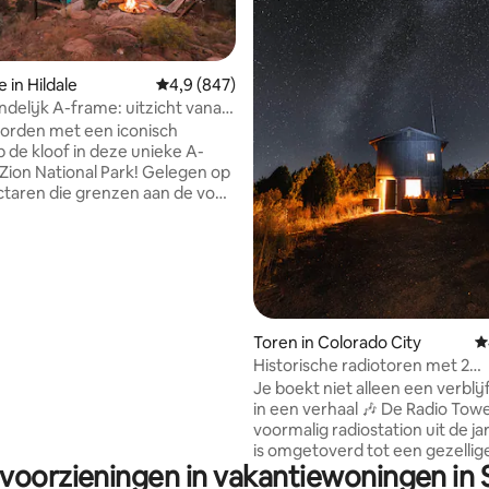
 van 4,99 op 5, 137 recensies
 in Hildale
Gemiddelde beoordeling van 4,9 op 5, 847 r
4,9 (847)
ndelijk A-frame: uitzicht vanaf
vatiedek van Zion
orden met een iconisch
p de kloof in deze unieke A-
n National Park! Gelegen op
ctaren die grenzen aan de voor
ek toegankelijke BLM
nds. Geniet van zeldzame
oegang tot het wandelpad vanaf
odatie, een privé-hot tub,
iedek, barbecue en kamerhoge
 uitzicht op de kloof.
ioning/verwarming het hele jaar
Toren in Colorado City
G
n voor een prettig verblijf.
Historische radiotoren met 2
iendelijk en op slechts 45
slaapkamers in de buurt van Zi
Je boekt niet alleen een verblijf
an Zion National Park: het is de
bubbelbad, sauna
in een verhaal 🎶 De Radio Tower is een
itvalsbasis voor je uitstapje in
voormalig radiostation uit de ja
. Beoordeeld als een van de
is omgetoverd tot een gezellig
 van de Airbnb's in Utah.
 voorzieningen in vakantiewoningen in 
twee verdiepingen en twee