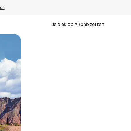
ven
Je plek op Airbnb zetten
en of swipen.