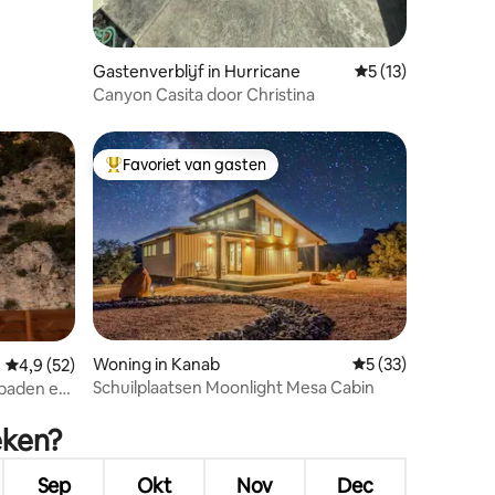
Gastenverblijf in Hurricane
Gemiddelde beoord
5 (13)
Canyon Casita door Christina
Favoriet van gasten
Topfavoriet van gasten
Woning in Kanab
Gemiddelde beoord
5 (33)
Gemiddelde beoordeling van 4,9 op 5, 52 recensies
4,9 (52)
Schuilplaatsen Moonlight Mesa Cabin
baden en
ecensies
ion
eken?
Sep
Okt
Nov
Dec