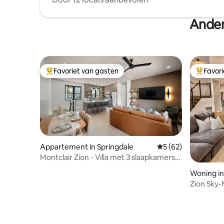
Ander
Favoriet van gasten
Favor
Topfavoriet van gasten
Topfavor
Appartement in Springdale
Gemiddelde beoorde
5 (62)
Montclair Zion - Villa met 3 slaapkamers,
speelkamer en uitzicht
Woning i
Zion Sky-
slaapkam
vuurplaat