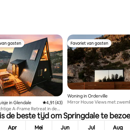
 van gasten
Favoriet van gasten
 van gasten
Favoriet van gasten
Woning in Orderville
 van 4,84 op 5, 388 recensies
Mirror House Views met zwem
isje in Glendale
Gemiddelde beoordeling van 4,91 op 5, 43 r
4,91 (43)
bubbelbaden in de buurt van Z
chtige A-Frame Retreat in de
is de beste tijd om Springdale te bezo
 Zion & Bryce | Hot Tub
Apr
Mei
Jun
Jul
Aug