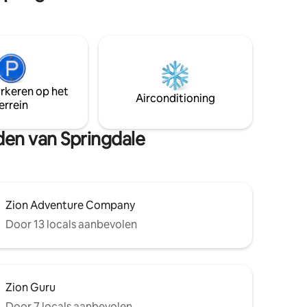
op de
on.
e of pak
andeling
rkant van
arkeren op het
zomaar
Airconditioning
errein
nis ervan
van $ 25.
den van Springdale
aar Zion
Zion Adventure Company
Door 13 locals aanbevolen
Zion Guru
Door 7 locals aanbevolen