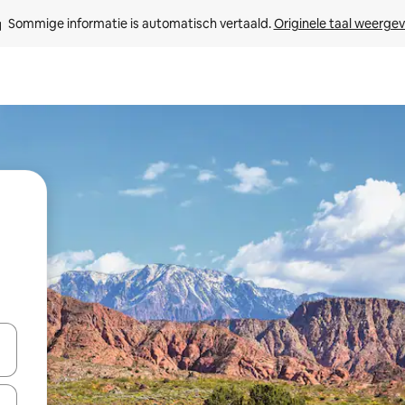
Sommige informatie is automatisch vertaald. 
Originele taal weerge
een keuze met je de pijltjestoetsen omhoog en omlaag, óf door te tikk