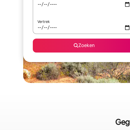
Vertrek
Zoeken
Gege