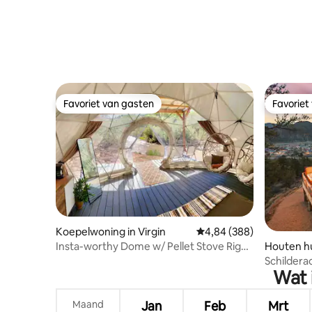
Favoriet van gasten
Favoriet
Favoriet van gasten
Favoriet
Koepelwoning in Virgin
Gemiddelde beoordeling
4,84 (388)
Insta-worthy Dome w/ Pellet Stove Right
Houten hu
By Zion
Schildera
Wat 
buurt van
Maand
Jan
Feb
Mrt