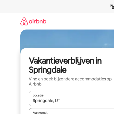
Ga
direct
naar
inhoud
Vakantieverblijven in
Springdale
Vind en boek bijzondere accommodaties op
Airbnb
Locatie
Wanneer er resultaten beschikbaar zijn, maak je 
Aankomst