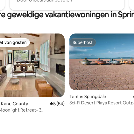
e geweldige vakantiewoningen in Spri
iet van gasten
Superhost
iet van gasten
Superhost
ling van 5 op 5, 62 recensies
Tent in Springdale
Sci-Fi Desert Playa Resort Outp
n Kane County
Gemiddelde beoordeling van 5 op 5, 54 r
5 (54)
Moonlight Retreat~3
ers/3 badkamers + bubbelbad +
s