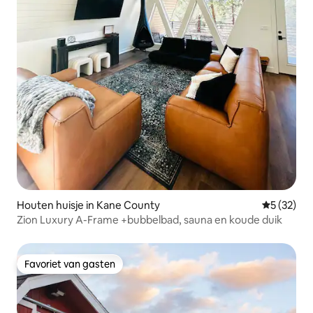
Houten huisje in Kane County
Gemiddelde
5 (32)
Zion Luxury A-Frame +bubbelbad, sauna en koude duik
Favoriet van gasten
Favoriet van gasten