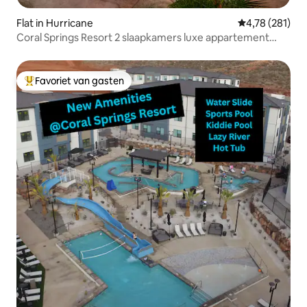
Flat in Hurricane
Gemiddelde beo
4,78 (281)
Coral Springs Resort 2 slaapkamers luxe appartement
geschikt voor 10 personen
Favoriet van gasten
Topfavoriet van gasten