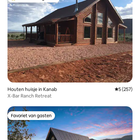
Topfavoriet van gasten
Houten huisje in Kanab
Gemiddelde 
5 (257)
X-Bar Ranch Retreat
Favoriet van gasten
Favoriet van gasten