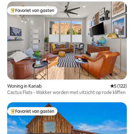
Favoriet van gasten
Topfavoriet van gasten
Woning in Kanab
Gemiddelde 
5 (122)
Cactus Flats - Wakker worden met uitzicht op rode kliffen
Favoriet van gasten
Topfavoriet van gasten