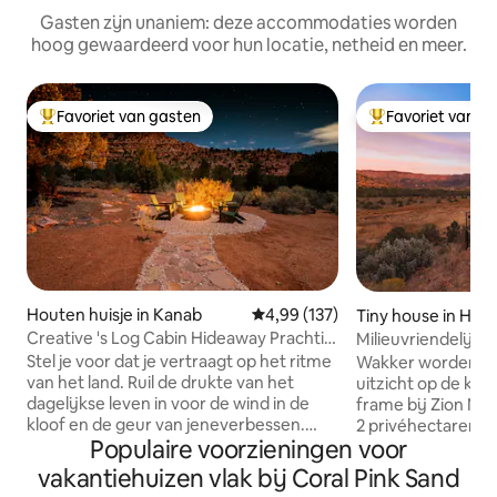
Gasten zijn unaniem: deze accommodaties worden
hoog gewaardeerd voor hun locatie, netheid en meer.
Favoriet van gasten
Favoriet van g
Topfavoriet van gasten
Topfavoriet van 
Houten huisje in Kanab
Gemiddelde beoordeling van 4,9
4,99 (137)
Tiny house in Hilda
Creative 's Log Cabin Hideaway Prachtig
Milieuvriendelijk 
uitzicht op de kliffen
het observatiedek
Stel je voor dat je vertraagt op het ritme
Wakker worden me
van het land. Ruil de drukte van het
uitzicht op de klo
dagelijkse leven in voor de wind in de
frame bij Zion National P
kloof en de geur van jeneverbessen.
2 privéhectaren d
Populaire voorzieningen voor
Deze intieme blokhut is niet zomaar een
het publiek toega
verblijfplaats; het is een plek om
Canyonlands. Gen
vakantiehuizen vlak bij Coral Pink Sand
opnieuw in contact te komen met de
directe toegang t