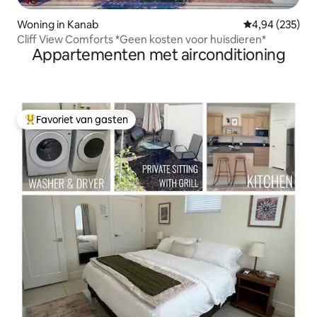
Woning in Kanab
Gemiddelde beo
4,94 (235)
Cliff View Comforts *Geen kosten voor huisdieren*
Appartementen met airconditioning
Favoriet van gasten
Topfavoriet van gasten