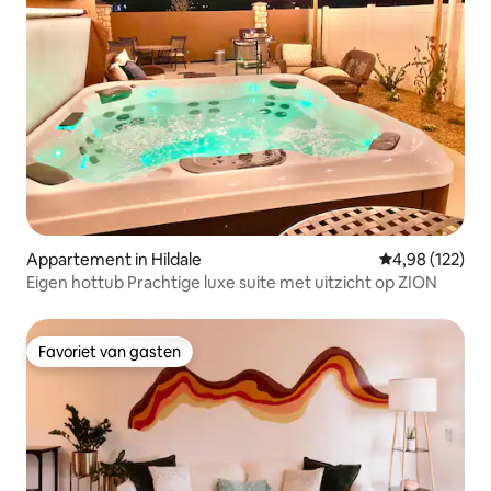
Appartement in Hildale
Gemiddelde beo
4,98 (122)
Eigen hottub Prachtige luxe suite met uitzicht op ZION
Favoriet van gasten
Favoriet van gasten