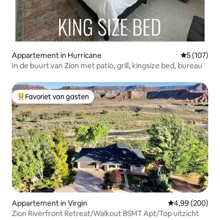
Appartement in Hurricane
Gemiddelde 
5 (107)
In de buurt van Zion met patio, grill, kingsize bed, bureau
Favoriet van gasten
Topfavoriet van gasten
Appartement in Virgin
Gemiddelde beo
4,99 (200)
Zion Riverfront Retreat/Walkout BSMT Apt/Top uitzicht