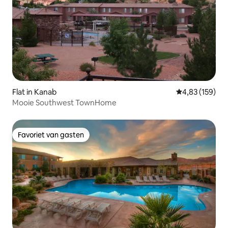
Flat in Kanab
Gemiddelde beo
4,83 (159)
Mooie Southwest TownHome
Favoriet van gasten
Favoriet van gasten