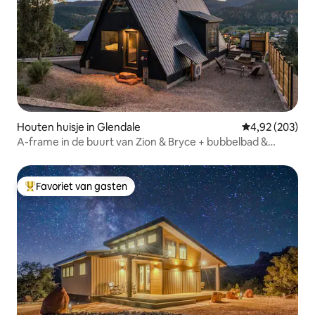
Houten huisje in Glendale
Gemiddelde beo
4,92 (203)
A-frame in de buurt van Zion & Bryce + bubbelbad &
koude duik
Favoriet van gasten
Topfavoriet van gasten