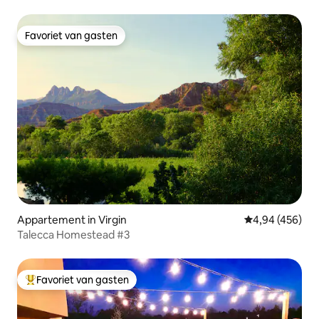
Favoriet van gasten
Favoriet van gasten
Appartement in Virgin
Gemiddelde beo
4,94 (456)
Talecca Homestead #3
Favoriet van gasten
Topfavoriet van gasten