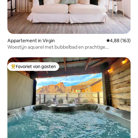
Appartement in Virgin
Gemiddelde beo
4,88 (163)
Woestijn aquarel met bubbelbad en prachtige
buitenruimte
Favoriet van gasten
Topfavoriet van gasten