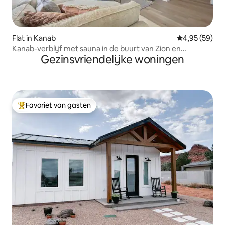
Flat in Kanab
Gemiddelde be
4,95 (59)
Kanab-verblijf met sauna in de buurt van Zion en
Gezinsvriendelijke woningen
Red Rocks
Favoriet van gasten
Topfavoriet van gasten