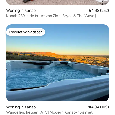
Woning in Kanab
Gemiddelde beo
4,98 (252)
Kanab 2BR in de buurt van Zion, Bryce & The Wave |
Sterrenkijken
Favoriet van gasten
Favoriet van gasten
Woning in Kanab
Gemiddelde beo
4,94 (109)
Wandelen, fietsen, ATV! Modern Kanab-huis met