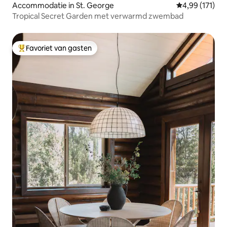
Accommodatie in St. George
Gemiddelde beo
4,99 (171)
Tropical Secret Garden met verwarmd zwembad
Favoriet van gasten
Topfavoriet van gasten