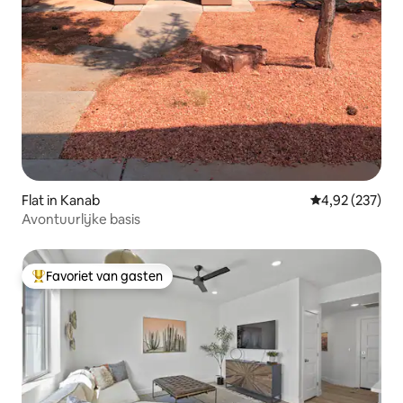
Flat in Kanab
Gemiddelde beo
4,92 (237)
Avontuurlijke basis
Favoriet van gasten
Topfavoriet van gasten