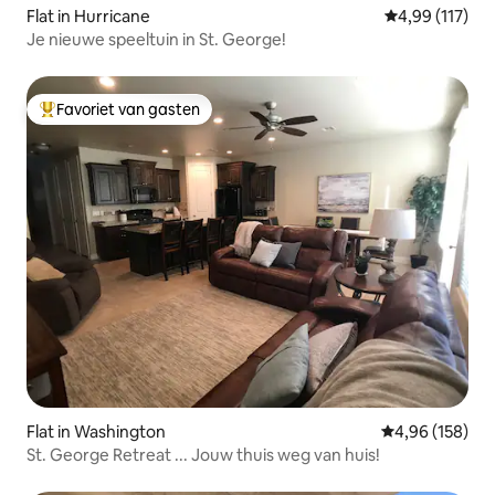
Flat in Hurricane
Gemiddelde beo
4,99 (117)
Je nieuwe speeltuin in St. George!
Favoriet van gasten
Topfavoriet van gasten
Flat in Washington
Gemiddelde beo
4,96 (158)
St. George Retreat ... Jouw thuis weg van huis!