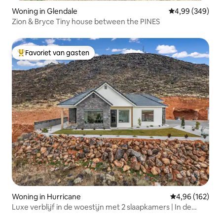
Woning in Glendale
Gemiddelde beo
4,99 (349)
Zion & Bryce Tiny house between the PINES
Favoriet van gasten
Topfavoriet van gasten
Woning in Hurricane
Gemiddelde beo
4,96 (162)
Luxe verblijf in de woestijn met 2 slaapkamers | In de
buurt van Zion+Sand Hollow