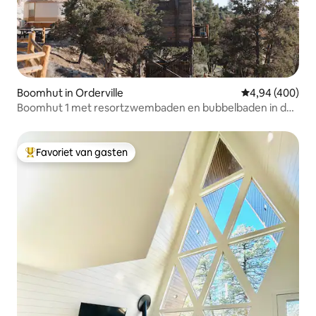
Boomhut in Orderville
Gemiddelde beo
4,94 (400)
Boomhut 1 met resortzwembaden en bubbelbaden in de
buurt van Zion
Favoriet van gasten
Topfavoriet van gasten