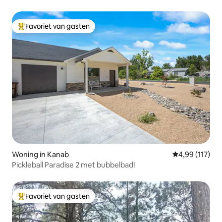
bubbelbad
Favoriet van gasten
Topfavoriet van gasten
Woning in Kanab
Gemiddelde beo
4,99 (117)
Pickleball Paradise 2 met bubbelbad!
Favoriet van gasten
Topfavoriet van gasten