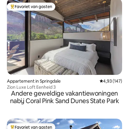
Favoriet van gasten
Topfavoriet van gasten
Appartement in Springdale
Gemiddelde beo
4,93 (147)
Zion Luxe Loft Eenheid 3
Andere geweldige vakantiewoningen
nabij Coral Pink Sand Dunes State Park
Favoriet van gasten