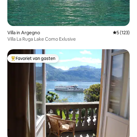
Villa in Argegno
Gemiddelde 
5 (123)
Villa La Ruga Lake Como Exlusive
Favoriet van gasten
Topfavoriet van gasten