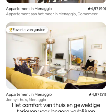
Appartement in Menaggio
Gemiddelde be
4,97 (90)
Appartement aan het meer in Menaggio, Comomeer
Favoriet van gasten
Topfavoriet van gasten
Appartement in Menaggio
Gemiddelde be
4,97 (31)
Jonny's huis, Menaggio
Het comfort van thuis en geweldige
tarieven voor langere verblijven