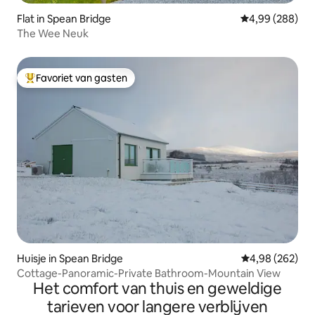
Flat in Spean Bridge
Gemiddelde beo
4,99 (288)
The Wee Neuk
Favoriet van gasten
Topfavoriet van gasten
Huisje in Spean Bridge
Gemiddelde beo
4,98 (262)
Cottage-Panoramic-Private Bathroom-Mountain View
Het comfort van thuis en geweldige
tarieven voor langere verblijven