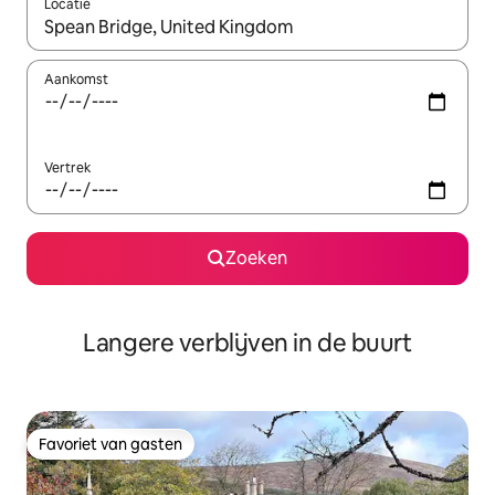
Locatie
Wanneer er resultaten beschikbaar zijn, maak je een keuze met 
Aankomst
Vertrek
Zoeken
Langere verblijven in de buurt
Favoriet van gasten
Favoriet van gasten