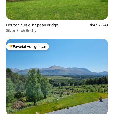
Houten huisje in Spean Bridge
Gemiddelde be
4,97 (74)
Silver Birch Bothy
Favoriet van gasten
Topfavoriet van gasten