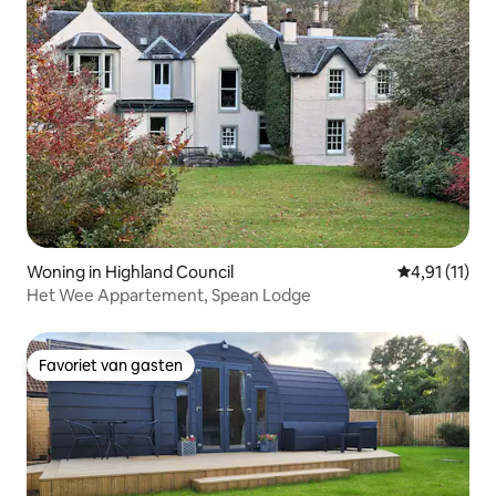
Woning in Highland Council
Gemiddelde b
4,91 (11)
Het Wee Appartement, Spean Lodge
Favoriet van gasten
Favoriet van gasten