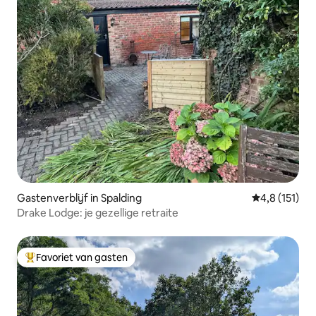
Gastenverblijf in Spalding
Gemiddelde b
4,8 (151)
Drake Lodge: je gezellige retraite
Favoriet van gasten
Topfavoriet van gasten