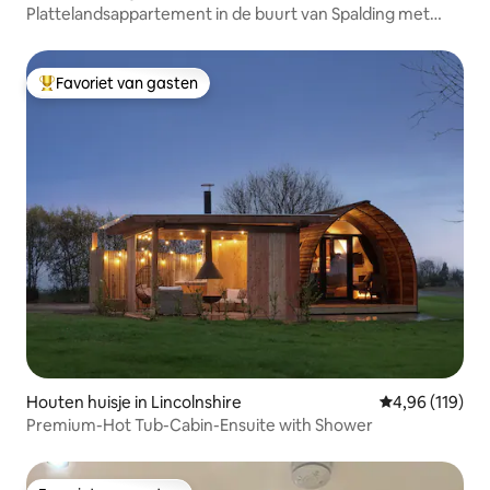
Plattelandsappartement in de buurt van Spalding met
verwarmd zwembad
Favoriet van gasten
Topfavoriet van gasten
Houten huisje in Lincolnshire
Gemiddelde beo
4,96 (119)
Premium-Hot Tub-Cabin-Ensuite with Shower