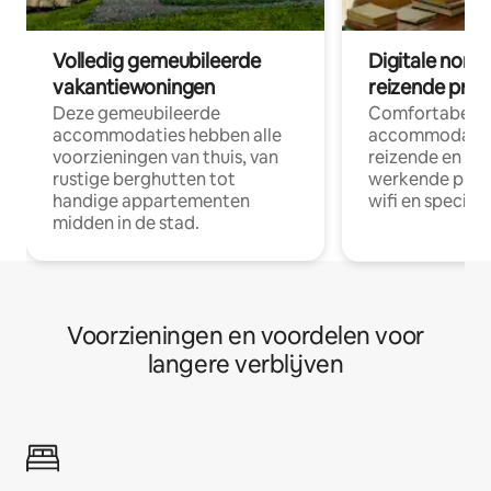
Volledig gemeubileerde
Digitale nom
vakantiewoningen
reizende prof
Deze gemeubileerde
Comfortabele
accommodaties hebben alle
accommodatie
voorzieningen van thuis, van
reizende en op
rustige berghutten tot
werkende profe
handige appartementen
wifi en special
midden in de stad.
Voorzieningen en voordelen voor
langere verblijven