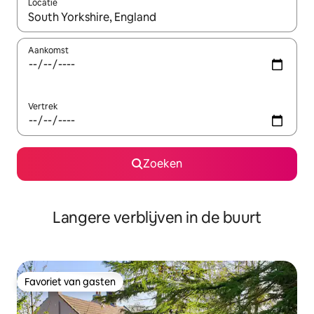
Locatie
Wanneer er resultaten beschikbaar zijn, maak je een keuze met 
Aankomst
Vertrek
Zoeken
Langere verblijven in de buurt
Favoriet van gasten
Favoriet van gasten