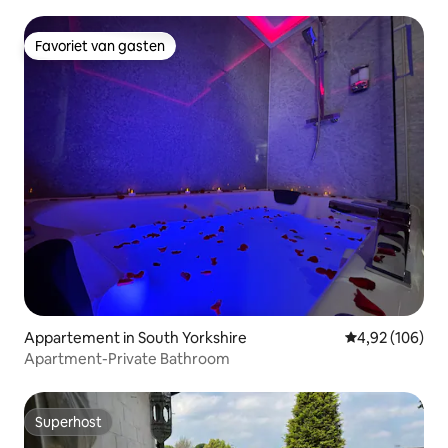
Favoriet van gasten
Favoriet van gasten
Appartement in South Yorkshire
Gemiddelde beo
4,92 (106)
Apartment-Private Bathroom
Superhost
Superhost