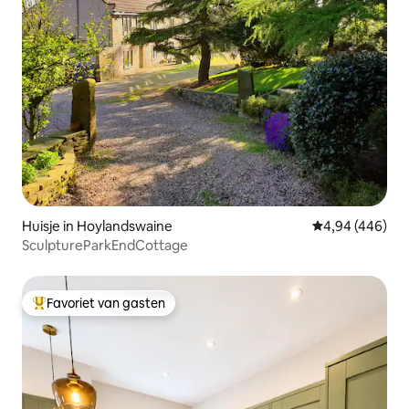
Huisje in Hoylandswaine
Gemiddelde beo
4,94 (446)
SculptureParkEndCottage
Favoriet van gasten
Topfavoriet van gasten