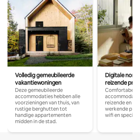
Volledig gemeubileerde
Digitale nom
vakantiewoningen
reizende prof
Deze gemeubileerde
Comfortabele
accommodaties hebben alle
accommodatie
voorzieningen van thuis, van
reizende en op
rustige berghutten tot
werkende profe
handige appartementen
wifi en special
midden in de stad.