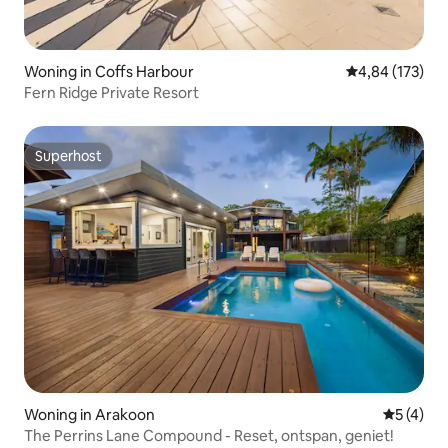
Woning in Coffs Harbour
Gemiddelde beo
4,84 (173)
Fern Ridge Private Resort
Superhost
Superhost
Woning in Arakoon
Gemiddeld
5 (4)
The Perrins Lane Compound - Reset, ontspan, geniet!