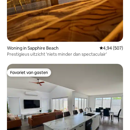
Woning in Sapphire Beach
Gemiddelde beo
4,94 (507)
Prestigieus uitzicht 'niets minder dan spectaculair'
Favoriet van gasten
Favoriet van gasten