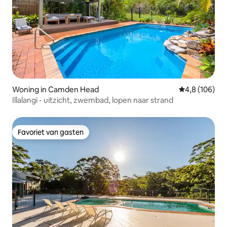
Woning in Camden Head
Gemiddelde be
4,8 (106)
Illalangi - uitzicht, zwembad, lopen naar strand
Favoriet van gasten
Favoriet van gasten