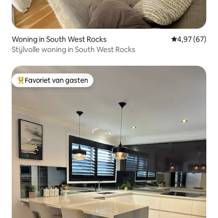
Woning in South West Rocks
Gemiddelde be
4,97 (67)
Stijlvolle woning in South West Rocks
Favoriet van gasten
Topfavoriet van gasten