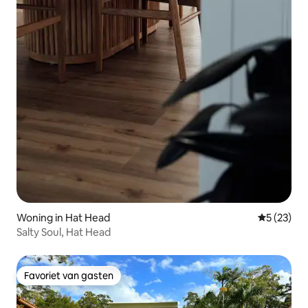
Woning in Hat Head
Gemiddelde
5 (23)
Salty Soul, Hat Head
Favoriet van gasten
Favoriet van gasten