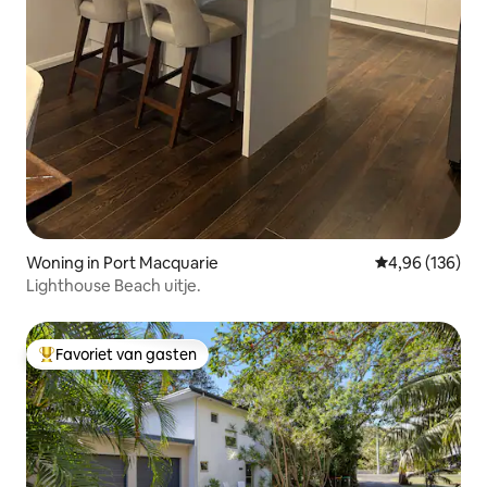
Woning in Port Macquarie
Gemiddelde beo
4,96 (136)
Lighthouse Beach uitje.
Favoriet van gasten
Topfavoriet van gasten