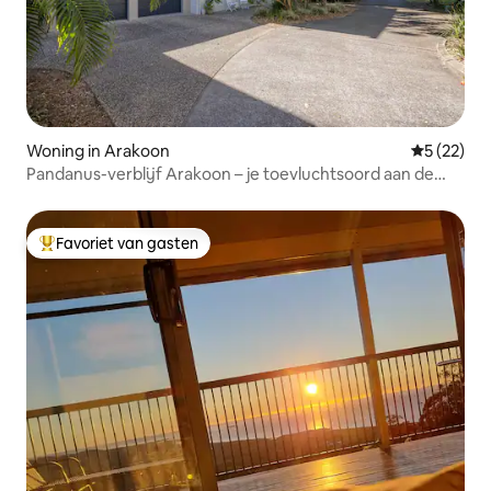
Woning in Arakoon
Gemiddelde
5 (22)
Pandanus-verblijf Arakoon – je toevluchtsoord aan de
kust
Favoriet van gasten
Topfavoriet van gasten