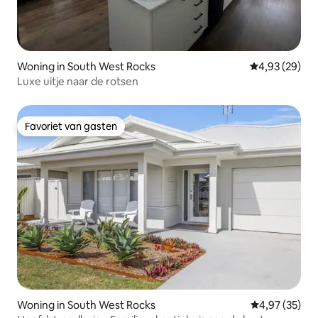
Woning in South West Rocks
Gemiddelde be
4,93 (29)
Luxe uitje naar de rotsen
Favoriet van gasten
Favoriet van gasten
Woning in South West Rocks
Gemiddelde be
4,97 (35)