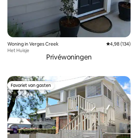
Woning in Verges Creek
Gemiddelde beo
4,98 (134)
Het Huisje
Privéwoningen
Favoriet van gasten
Favoriet van gasten