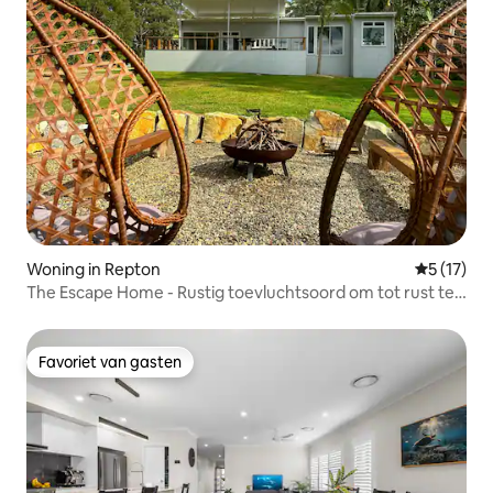
Woning in Repton
Gemiddeld
5 (17)
The Escape Home - Rustig toevluchtsoord om tot rust te
komen
Favoriet van gasten
Favoriet van gasten