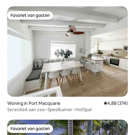
Favoriet van gasten
Favoriet van gasten
Woning in Port Macquarie
Gemiddelde beo
4,88 (374)
Sereniteit aan zee~Speelkamer~HotSpa!
Favoriet van gasten
Favoriet van gasten