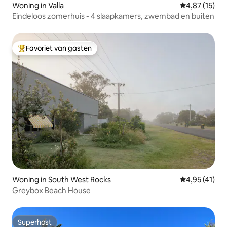
Woning in Valla
Gemiddelde be
4,87 (15)
Eindeloos zomerhuis - 4 slaapkamers, zwembad en buiten
Favoriet van gasten
Topfavoriet van gasten
Woning in South West Rocks
Gemiddelde b
4,95 (41)
Greybox Beach House
Superhost
Superhost