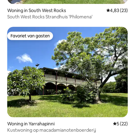
Woning in South West Rocks
Gemiddelde be
4,83 (23)
South West Rocks Strandhuis 'Philomena'
Favoriet van gasten
Favoriet van gasten
Woning in Yarrahapinni
Gemiddelde
5 (22)
Kustwoning op macadamianotenboerderij