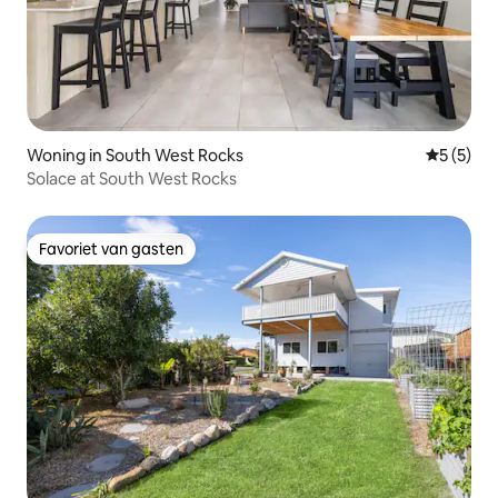
Woning in South West Rocks
Gemiddeld
5 (5)
Solace at South West Rocks
Favoriet van gasten
Favoriet van gasten