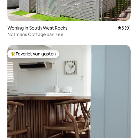
Woning in South West Rocks
Gemiddeld
5 (9)
Notmans Cottage aan zee
Favoriet van gasten
Topfavoriet van gasten