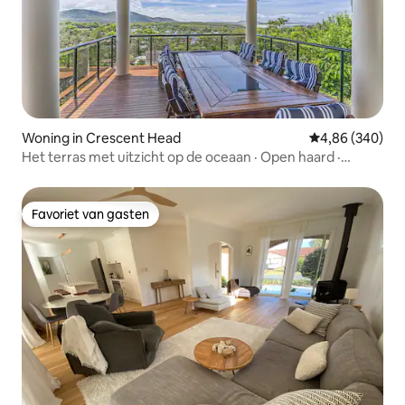
Woning in Crescent Head
Gemiddelde beo
4,86 (340)
Het terras met uitzicht op de oceaan · Open haard ·
Starlink · Huisdieren
Favoriet van gasten
Favoriet van gasten