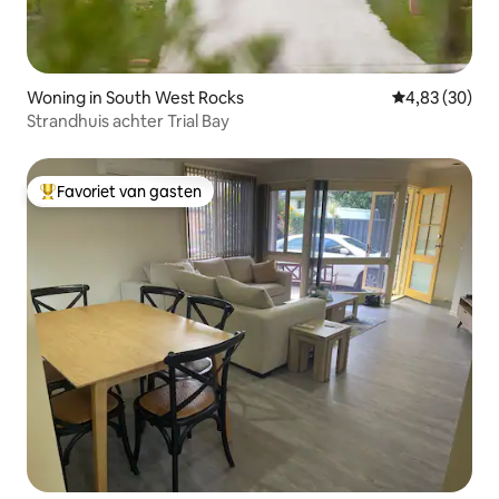
Woning in South West Rocks
Gemiddelde be
4,83 (30)
Strandhuis achter Trial Bay
Favoriet van gasten
Topfavoriet van gasten