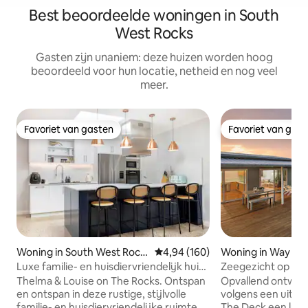
Best beoordeelde woningen in South
West Rocks
Gasten zijn unaniem: deze huizen worden hoog
beoordeeld voor hun locatie, netheid en nog veel
meer.
Favoriet van gasten
Favoriet van gas
Favoriet van gasten
Favoriet van gas
Woning in South West Rock
Gemiddelde beoordeling van 4,9
4,94 (160)
Woning in Way Wa
s
Luxe familie- en huisdiervriendelijk huis
Zeegezicht op het
op 500 meter van het strand
Thelma & Louise on The Rocks. Ontspan
Opvallend ontwor
en ontspan in deze rustige, stijlvolle
volgens een uitzon
familie- en huisdiervriendelijke ruimte.
The Deck een luxe